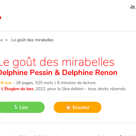
Je
se
> Le goût des mirabelles
Le goût des mirabelles
Delphine Pessin
&
Delphine Renon
-8 ans
-
18 pages, 525 mots | 8 minutes de lecture
©
L'Étagère du bas
, 2022
, pour la 1ère édition - tous droits réservés
Lire
Ecouter