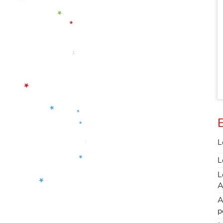
E
L
L
L
A
A
p