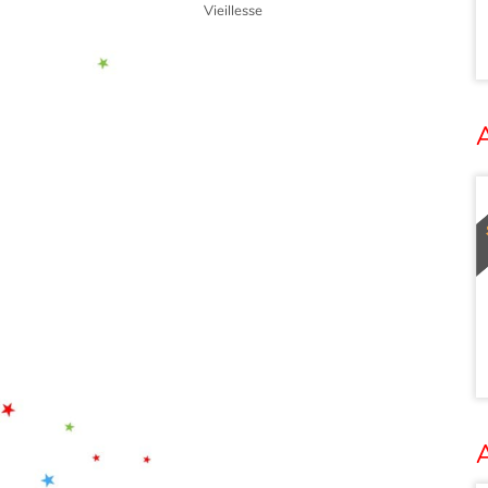
Vieillesse
A
A