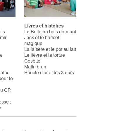
Livres et histoires
nts
La Belle au bois dormant
rmir
Jack et le haricot
magique
La laitière et le pot au lait
se
Le lièvre et la tortue
Cosette
Matin brun
taine
Boucle d'or et les 3 ours
pour le
au CP,
esse :
r