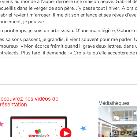
e viens au monde à l’aube, derrière une maison neuve. Gabriel 
ecueillis dans le verger de son père. J’y passe tout l’hiver. Alors 
abriel revient m’arroser. Il me dit son enfance et ses rêves d’aven
oucement, je pousse.
u printemps, je suis un arbrisseau. D’une main légère, Gabriel m
es saisons passent, je grandis, il vient souvent pour me parler. Un
moureux. » Mon écorce frémit quand il grave deux lettres, dans 
ntrelacés. Plus tard, il demande : « Crois-tu qu’elle acceptera de
écouvrez nos vidéos de
Médiathèques
résentation