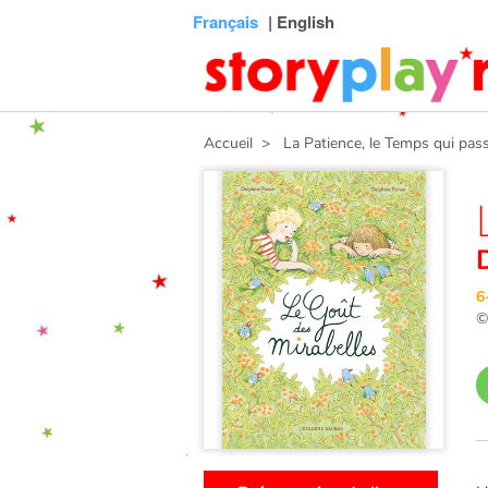
Connexion
Menu
Contenu
Recherche
Bibliothèque
Bas
Français
| English
de
page
Accueil
> La Patience, le Temps qui pas
6