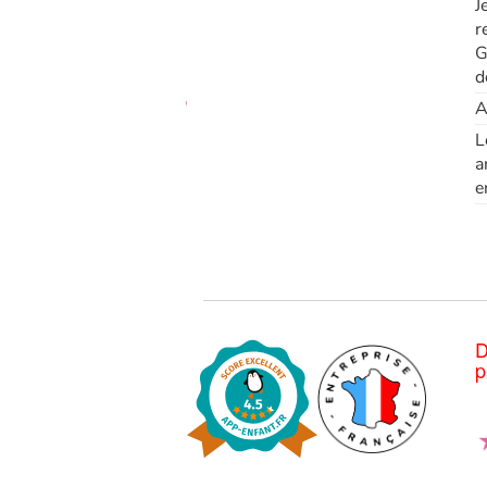
J
r
G
d
A
L
a
e
D
p