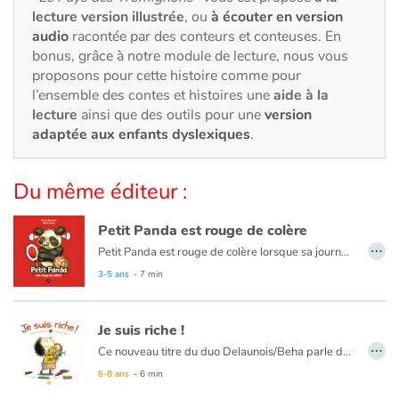
Art, espace, activité
lecture version illustrée
, ou
à écouter en version
audio
racontée par des conteurs et conteuses. En
Documentaires
bonus, grâce à notre module de lecture, nous vous
proposons pour cette histoire comme pour
En famille
l’ensemble des contes et histoires une
aide à la
lecture
ainsi que des outils pour une
version
Quotidien et loisirs
adaptée aux enfants dyslexiques
.
À l'école
Du même éditeur :
Fêtes et évènements
Petit Panda est rouge de colère
…
Petit Panda est rouge de colère lorsque sa journée ne se passe pas comme voulu...
Amour et amitié
Ce livre est aussi disponible en anglais :
Little Panda sees red
3-5 ans
- 7 min
Sujets de société
Je suis riche !
…
Émotions et sentiments
Ce nouveau titre du duo Delaunois/Beha parle de richesse. Cette richesse si évidente dans un pays comme le nôtre qu’on ne l’apprécie même plus. Elle nous permet cependant de vivre en paix, de faire des choix, de partager nos opinions, nos joies et nos peines. Sans être moralisateur, cet album constitue un excellent point de départ pour une discussion sur la vraie valeur des choses.
6-8 ans
- 6 min
Formats et illustrations