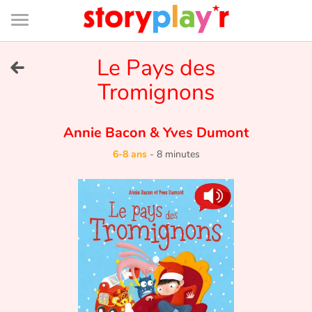
Connexion
Menu
Contenu
Recherche
Bibliothèque
Bas
de
page
Menu
➜
Le Pays des
EN
Tromignons
Je me connecte
Annie Bacon
&
Yves Dumont
Tester gratuitement
6-8 ans
-
8 minutes
Bibliothèque
Prix
Accueil
Contes d'ici et d'ailleurs