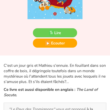
Fable, mythe, littérature et poésie
Princesses et princes, rois, reines et dragons
Ogres, monstres et sorcières
Lire
Héroïnes et héros
Ecouter
Écologie, nature, saisons
Les animaux
C'est un jour gris et Mathieu s'ennuie. En fouillant dans son
coffre de bois, il dégringole toutefois dans un monde
Voyage, épopée, enquête, aventure
mystérieux où l'attendent tous les jouets avec lesquels il ne
s'amuse plus. Et s'ils étaient fâchés?...
Autour du monde
Ce livre est aussi disponible en anglais :
The Land of
Socute
.
Apprentissage
"Le Pays des Tromignons"
vous est proposé
à la