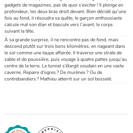
gadgets de magazines, pas de quoi s’exciter ! Il plonge en
profondeur, les deux bras droit devant. Bien décidé qu’une
Apprendre les langues
fois au fond, il résoudra sa quête, le garçon enthousiaste
calcule mal son élan et bascule vers l’avant, le corps
Dyslexie, troubles de la lecture
suivant la tête.
À sa grande surprise, il ne rencontre pas de fond, mais
Nos listes de lecture
descend plutôt sur trois bons kilomètres, en nageant dans
le sol comme une taupe affairée. Il traverse une strate de
Les plus lus
sable et de poussière, puis voyage à quatre pattes jusqu’au
centre de la terre. Le tunnel s’élargit soudain en une vaste
caverne. Repaire d’ogres ? De murènes ? Ou de
Coups de coeur
contrebandiers ? Mathieu atterrit sur un sol bosselé.