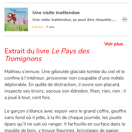
Les Tout-bien-faire finiront-ils par reconnaitre qu’un peu de fantaisie a parfois du bon ?...
Ou pourquoi il est bon de réfléchir avant de rejeter celles et ceux qui ne nous ressemblent pas !
Une visite inattendue
Blog
…
Une visite inattendue, ça peut être chouette... mais tout dépend du visiteur ! Cette histoire pleine d’humour et de fantaisie présente une petite famille qui rentre chez elle et fait face à une visiteuse qu’elle préfèrerait éviter. Mais que faire alors ? Paniquer ? Crier ? Chanter ? Lui lancer de la nourriture ? La petite famille n’est pas à court d’idées, mais fera-t-elle le bon choix ?
6-8 ans
- 7 min
Actualités
Voir plus
Par thématique
Extrait du livre
Le Pays des
Tromignons
Rencontres et témoignages
Mathieu s’ennuie. Une giboulée glaciale tombe du ciel et le
Contes d'ici et d'ailleurs
confine à l’intérieur, prisonnier non coupable d’une météo
déplorable. En quête de distraction, il ouvre son placard,
Autour de la lecture
inspecte ses tiroirs, secoue son édredon. Rien, rien, rien : il
a joué à tout, cent fois.
Apprendre à lire
Le garçon s’élance avec espoir vers le grand coffre, gouffre
Livre audio
sans fond où il jette, à la fin de chaque journée, les jouets
épars qu’il ne sait où ranger. Il farfouille en surface dans le
meuble de bois, y trouve figurines, bricolages de papier,
Activités et ateliers