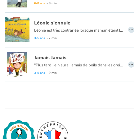
Jules et ses parents étaient si à l'étroit qu'ils ont déménagé. Maintenant, ils habitent une grande maison. Il y a tant de pièces que Jules n'a pas assez de doigts pour toutes les compter.
6-8 ans
- 8 min
Mais Jules s'ennuie : plus rien ne l'amuse, pas même sa collection de moustaches. Jusqu'au jour où la simple confection d'un avion en papier lui permet de rencontrer tous les gens du voisinage, dont une petite fille de son âge.
Léonie s'ennuie
…
Léonie est très contrariée lorsque maman éteint la télé. C’est sûr, maintenant, elle va s’ennuyer ! Et aucune des activités proposées par les membres de sa famille ne trouve grâce à ses yeux.
Pourtant, une fois dans le jardin, elle se laisse peu à peu emporter par le plaisir du contact avec la nature, la rencontre avec une sauterelle, un chaton, ou encore en jouant avec des brindilles dans le ruisseau...
3-5 ans
- 7 min
Jamais Jamais
…
"Plus tard, je n'aurai jamais de poils dans les oreilles.
Plus tard, je n'aurai jamais de fausses dents ni de rides... plus tard"
3-5 ans
- 9 min
Jamais
est un album très drôle et touchant qui présente un enfant s'interrogeant sur ce qu'il deviendra plus tard. Il se promet d’abord de ne « jamais » ressembler à son grand-père… malgré la très grande tendresse qu’il éprouve pour lui…