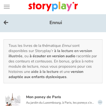
Connexion
Menu
Contenu
Recherche
Bibliothèque
Bas
de
page
Menu
➜
EN
Ennui
Je me connecte
Tester gratuitement
Tous les livres de la thématique
Ennui
sont
disponibles sur Storyplay’r
à la lecture en version
illustrée
, ou
à écouter en version audio
racontée par
Bibliothèque
des conteurs et conteuses. En bonus, grâce à notre
module de lecture, nous vous proposons pour ces
histoires une
aide à la lecture
et une
version
Prix
adaptée aux enfants dyslexiques
.
Accueil
Mon poney de Paris
Contes d'ici et d'ailleurs
…
Au jardin du Luxembourg, à Paris, les poneys s’ennuient. Il a neigé. Le parc est presque désert. Enfin, une petite fille arrive… Un poney un brin espiègle et une petite fille curieuse partent à la découverte de Paris et de ses trésors.