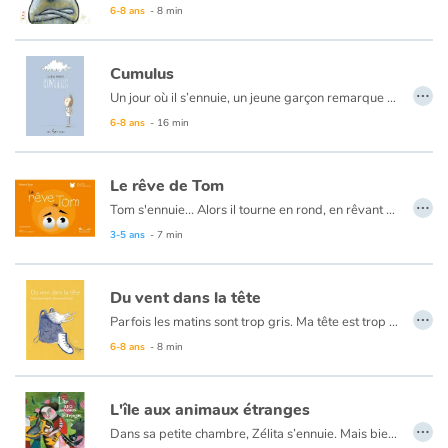
6-8 ans
- 8 min
Catalogue anglais
Cumulus
…
Un jour où il s’ennuie, un jeune garçon remarque un cumulus qui flotte seul dans le ciel. Touché par la situation du nuage, qui ressemble étrangement à la sienne, le jeune solitaire entame le dialogue avec le cumulus. Ensemble, ils parcourent le village. Doucement, le garçon se confie au sujet de la séparation de ses parents, de sa solitude, de son école et de la vie en général.
Une œuvre touchante qui parle de l’enfance, mais qui s’adresse à tous ceux qui ont déjà été un enfant…
6-8 ans
- 16 min
Contraste +
Aide
Le rêve de Tom
…
Tom s'ennuie... Alors il tourne en rond, en rêvant de partager un jour son trésor.
Accueil
3-5 ans
- 7 min
Famille
Du vent dans la tête
…
Parfois les matins sont trop gris. Ma tête est trop lourde. Mes idées sont trop emmêlées. Alors, je mets mes baskets et je file, là-haut, au plus haut de la montagne. Là où le vent souffle sur les nuages et éclaircit les brouillards. Là où le vent me rend légère.
Écoles
6-8 ans
- 8 min
Médiathèques
L'île aux animaux étranges
…
Vidéos & Tutoriaux
Dans sa petite chambre, Zélita s’ennuie. Mais bientôt, un oiseau blanc donne des coups de bec à la fenêtre et la sort de ses rêveries...