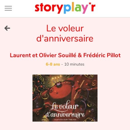
Connexion
Menu
Contenu
Recherche
Bibliothèque
Bas
de
page
Menu
➜
Le voleur
EN
d'anniversaire
Je me connecte
Laurent et Olivier Souillé
&
Frédéric Pillot
Tester gratuitement
6-8 ans
-
10 minutes
Bibliothèque
Prix
Accueil
Contes d'ici et d'ailleurs