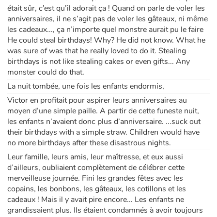
était sûr, c’est qu’il adorait ça ! Quand on parle de voler les
anniversaires, il ne s’agit pas de voler les gâteaux, ni même
Apprendre les langues
les cadeaux..., ça n’importe quel monstre aurait pu le faire
He could steal birthdays! Why? He did not know. What he
Dyslexie, troubles de la lecture
was sure of was that he really loved to do it. Stealing
birthdays is not like stealing cakes or even gifts... Any
Nos listes de lecture
monster could do that.
La nuit tombée, une fois les enfants endormis,
Les plus lus
Victor en profitait pour aspirer leurs anniversaires au
moyen d’une simple paille. A partir de cette funeste nuit,
Coups de coeur
les enfants n’avaient donc plus d’anniversaire. ...suck out
their birthdays with a simple straw. Children would have
no more birthdays after these disastrous nights.
Leur famille, leurs amis, leur maîtresse, et eux aussi
d’ailleurs, oubliaient complètement de célébrer cette
merveilleuse journée. Fini les grandes fêtes avec les
copains, les bonbons, les gâteaux, les cotillons et les
cadeaux ! Mais il y avait pire encore... Les enfants ne
grandissaient plus. Ils étaient condamnés à avoir toujours