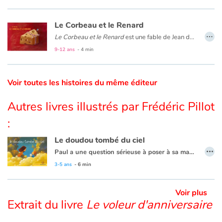
La Belle au bois dormant : résu
Le roi et la reine
se morfondent de ne pas avoir d’enfant. Un jour, une grenouille apparaît et annonce: « Ton vœu sera exaucé, avant un an, tu mettras une fille au monde ». La prédiction de la grenouille se réalise, la reine donne naissance à l’enfant tant désiré. Le roi organise une grande fête pour célébrer l’événement et y invite toutes les fées du pays. Mais une méchante fée que l’on avait oubliée arrive et jette un sort à la petite princesse : « À quinze ans, tu te piqueras à un fuseau et tu tomberas morte ». Une autre fée tente de le conjurer : « Tu ne mourras point, tu dormiras cent ans »…
Catalogue anglais
Le Corbeau et le Renard
…
Le Corbeau et le Renard
est une fable de Jean de La Fontaine qui illustre le caractère malin du renard, repris dans bon nombre d’histoires pour enfants.
Nous avons tous l'image du renard, malin et roublard, qui trompe son monde. Maître Corbeau le découvre à ses dépens dans l'une des plus célèbres fables de Jean de La Fontaine.
9-12 ans
- 4 min
Contraste +
Voir toutes les histoires du même éditeur
Aide
Autres livres illustrés par Frédéric Pillot
Accueil
:
Famille
Le doudou tombé du ciel
…
Paul a une question sérieuse à poser à sa maman, comment fait-on les doudous ? Celle-ci va lui raconter la naissance des doudous, mais Paul doit l'aider. Il imagine qui les colore, qui leur donne leur forme et qui les descend du ciel. Maintenant qu'il connaît le secret des doudous, Paul s'endort pour faire des rêves tout en couleurs.
Écoles
3-5 ans
- 6 min
Médiathèques
Voir plus
Extrait du livre
Le voleur d'anniversaire
Vidéos & Tutoriaux