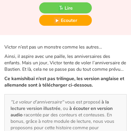
Fable, mythe, littérature et poésie
Lire
Princesses et princes, rois, reines et dragons
Ecouter
Ogres, monstres et sorcières
Héroïnes et héros
Victor n’est pas un monstre comme les autres…
Ainsi, il aspire avec une paille, les anniversaires des
Écologie, nature, saisons
enfants. Mais un jour, Victor tente de voler l’anniversaire de
Bastien. Et là, cela ne se passe pas du tout comme prévu…
Les animaux
Ce kamishibaï n’est pas trilingue, les version anglaise et
allemande sont à télécharger ci-dessous.
Voyage, épopée, enquête, aventure
"Le voleur d'anniversaire"
vous est proposé
à la
Autour du monde
lecture version illustrée
, ou
à écouter en version
audio
racontée par des conteurs et conteuses. En
Apprentissage
bonus, grâce à notre module de lecture, nous vous
proposons pour cette histoire comme pour