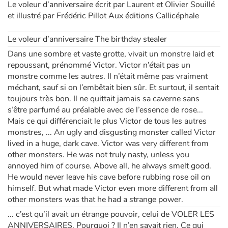
Le voleur d’anniversaire écrit par Laurent et Olivier Souillé
et illustré par Frédéric Pillot Aux éditions Callicéphale
Blog
Le voleur d’anniversaire The birthday stealer
Actualités
Dans une sombre et vaste grotte, vivait un monstre laid et
repoussant, prénommé Victor. Victor n’était pas un
monstre comme les autres. Il n’était même pas vraiment
Par thématique
méchant, sauf si on l’embêtait bien sûr. Et surtout, il sentait
toujours très bon. Il ne quittait jamais sa caverne sans
Rencontres et témoignages
s’être parfumé au préalable avec de l’essence de rose...
Mais ce qui différenciait le plus Victor de tous les autres
Contes d'ici et d'ailleurs
monstres, ... An ugly and disgusting monster called Victor
lived in a huge, dark cave. Victor was very different from
Autour de la lecture
other monsters. He was not truly nasty, unless you
annoyed him of course. Above all, he always smelt good.
He would never leave his cave before rubbing rose oil on
Apprendre à lire
himself. But what made Victor even more different from all
other monsters was that he had a strange power.
Livre audio
... c’est qu’il avait un étrange pouvoir, celui de VOLER LES
ANNIVERSAIRES. Pourquoi ? Il n’en savait rien. Ce qui
Activités et ateliers