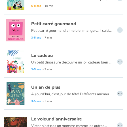
6-8 ans
- 10 min
Petit carré gourmand
…
Petit carré gourmand aime bien manger... Il cuisine très bien. Il collectionne les recettes et choisit ses ingrédients avec soin.
3-5 ans
- 7 min
Le cadeau
…
Un petit dinosaure découvre un joli cadeau bien emballé sur son chemin.
« Oh le joli cadeau ! C’est pour qui ? C’est pour moi ! » Mais plutôt que de se précipiter pour découvrir ce qu’il contient, il semble beaucoup plus intéressé par l’emballage. C’est vrai qu’un cadeau c’est super : le papier cadeau peut devenir une cape ou un cerf-volant, le ruban un serpent à dompter, et le carton ?! Un carton c’est vraiment trop génial ! Mais ça, si vous avez déjà été enfant, vous le savez sûrement.
3-5 ans
- 7 min
Avec une illustration douce et colorée, Marjorie Béal s’amuse avec tendresse de la créativité des enfants. Quand leurs petits pas de côté nous surprennent par leur inventivité, et nous font bien rigoler.
Un an de plus
…
Aujourd’hui, c’est jour de fête! Différents animaux célèbrent tour à tour leur anniversaire. L’ours Bobo prépare beaucoup de gâteaux, la tigresse Léa s’attable avec ses amis et le caniche Ture danse toute la journée. Mais, ce n’est pas le cas de tout le monde... Et toi, comment vas-tu le fêter ?
3-5 ans
- 7 min
Le voleur d'anniversaire
…
Victor n’est pas un monstre comme les autres…