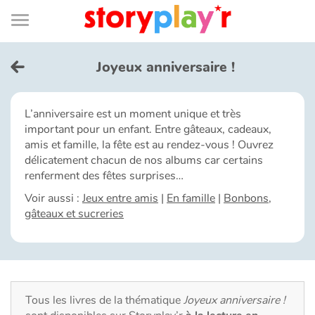
Connexion
Menu
Contenu
Recherche
Bibliothèque
Bas
de
page
Menu
➜
EN
Joyeux anniversaire !
Je me connecte
L’anniversaire est un moment unique et très
important pour un enfant. Entre gâteaux, cadeaux,
Tester gratuitement
amis et famille, la fête est au rendez-vous ! Ouvrez
délicatement chacun de nos albums car certains
Bibliothèque
renferment des fêtes surprises…
Voir aussi :
Jeux entre amis
|
En famille
|
Bonbons,
gâteaux et sucreries
Prix
Accueil
Contes d'ici et d'ailleurs
Tous les livres de la thématique
Joyeux anniversaire !