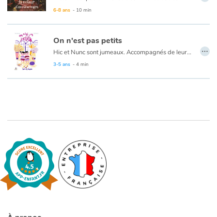
Ainsi, il aspire avec une paille, les anniversaires des enfants. Mais un jour, Victor tente de voler l’anniversaire de Bastien. Et là, cela ne se passe pas du tout comme prévu…
6-8 ans
- 10 min
Ce kamishibaï n’est pas trilingue, les version anglaise et allemande sont à télécharger ci-dessous.
On n'est pas petits
…
Hic et Nunc sont jumeaux. Accompagnés de leurs deux papas et de leur maman, ils explorent un monde de questions philosophiques, en lien avec leurs points d’interrogations du quotidien.
Dans "On est pas petits" Hic et Nunc profitent de leur cinquième anniversaire pour se poser cette grande question : qu’est-ce que grandir ?
3-5 ans
- 4 min