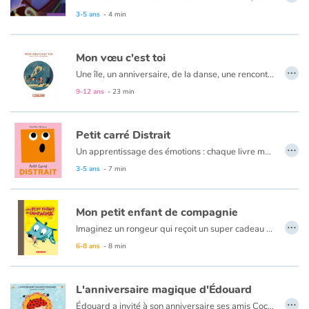
3-5 ans
- 4 min
Catalogue anglais
Mon vœu c'est toi
…
Une île, un anniversaire, de la danse, une rencontre, un vœu et un soupçon de magie. Les ingrédients indispensables pour trouver la force de se surpasser et prendre confiance en soi. Hadrien vient de recevoir la première lettre de sa vie : Sidonie l’invite à danser pour son anniversaire. Il n’osera jamais, il ne sait pas danser. Mais certaines rencontres sont surprenantes, surtout celles que l’on attend pas !
Contraste +
9-12 ans
- 23 min
Aide
Petit carré Distrait
…
Un apprentissage des émotions : chaque livre met en scène un petit personnage amusant et attachant, qui représente un sentiment ou une attitude. À travers ce personnage à la forme géométrique amusante, le livre traite de notre capacité à apprivoiser et à maîtriser nos émotions.
Accueil
3-5 ans
- 7 min
Famille
Mon petit enfant de compagnie
…
Écoles
Imaginez un rongeur qui reçoit un super cadeau pour son anniversaire : un petit enfant de compagnie ! Convaincu d'être un maître génial, le rongeur passe beaucoup de temps avec son enfant de compagnie. Il n'hésite pas à le sortir de sa cage, à le manipuler dans tous les sens et à le mettre dans son sac d'école... Le petit enfant, lui, ne voit pas du tout ce bonheur du même oeil, et préférerait qu'on le laisse plutôt un peu tranquille !
6-8 ans
- 8 min
Médiathèques
L'anniversaire magique d'Édouard
Vidéos & Tutoriaux
…
Édouard a invité à son anniversaire ses amis Coccinella, Mimi, Gaston et Momo. Au cours de cette fête très réussie, Édouard découvre dans son grenier une malle magique qui va exaucer pour chacun d’eux un vœu. Mais ils le savent tous : le plus précieux des trésors c’est l’amitié. L’ouvrage aborde les thématiques de l’amitié au travers de l’entraide, du partage et de la magie. Un ouvrage qui ravira les petits par la fraîcheur des illustrations.