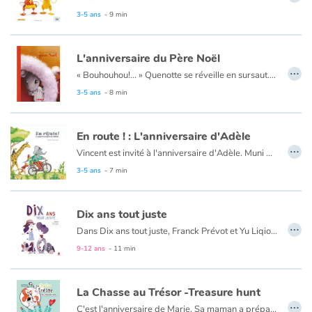
3-5 ans
- 9 min
L'anniversaire du Père Noël
…
« Bouhouhou!... » Quenotte se réveille en sursaut. Elle regarde le réveil et est bien étonnée : ce n'est pas l'heure de se lever! Pourquoi donc a-t-elle ouvert les yeux au milieu de la nuit? « Bouhouhou! ... » Voilà! Ça recommence! C'est ce bruit bizarre qui l'a réveillée! Quelqu'un pleure à chaudes larmes dans la pièce d'à côté! Celui qui pleure est le père Noël. Personne ne pense à son anniversaire. Quenotte la souris va s'en occuper!
3-5 ans
- 8 min
En route ! : L'anniversaire d'Adèle
…
Vincent est invité à l'anniversaire d'Adèle. Muni d'un plan et avec l'aide de la coccinelle, il va devoir de page en page trouver son chemin et en éviter les embûches.
Les jeunes lecteurs s'amuseront à accompagner son trajet en posant leur index sur les points rouges.
3-5 ans
- 7 min
Dix ans tout juste
…
Dans Dix ans tout juste, Franck Prévot et Yu Liqiong, deux auteurs sensibles, chacun avec sa culture et sa propre expérience de l’universel, disent le souffle de la vie à 10 ans. Au fil de dix portraits pour l’un et de dix épisodes de vie pour l’autre, ils manifestent la multiplicité des enfants de 10 ans dans le monde, approchent leur diversité et affleurent leurs humeurs singulières.
9-12 ans
- 11 min
La Chasse au Trésor -Treasure hunt
…
C'est l'anniversaire de Marie. Sa maman a préparé une chasse au trésor peur les invités. Tu ne devineras jamais quel est ce trésor que Marie et ses amis vent découvrir. Alors, dépêche-toi de te joindre à eux.