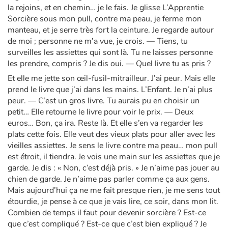
la rejoins, et en chemin… je le fais. Je glisse L’Apprentie
Sorcière sous mon pull, contre ma peau, je ferme mon
manteau, et je serre très fort la ceinture. Je regarde autour
de moi ; personne ne m’a vue, je crois. — Tiens, tu
surveilles les assiettes qui sont là. Tu ne laisses personne
les prendre, compris ? Je dis oui. — Quel livre tu as pris ?
Et elle me jette son œil-fusil-mitrailleur. J’ai peur. Mais elle
prend le livre que j’ai dans les mains. L’Enfant. Je n’ai plus
peur. — C’est un gros livre. Tu aurais pu en choisir un
petit… Elle retourne le livre pour voir le prix. — Deux
euros… Bon, ça ira. Reste là. Et elle s’en va regarder les
plats cette fois. Elle veut des vieux plats pour aller avec les
vieilles assiettes. Je sens le livre contre ma peau… mon pull
est étroit, il tiendra. Je vois une main sur les assiettes que je
garde. Je dis : « Non, c’est déjà pris. » Je n’aime pas jouer au
chien de garde. Je n’aime pas parler comme ça aux gens.
Mais aujourd’hui ça ne me fait presque rien, je me sens tout
étourdie, je pense à ce que je vais lire, ce soir, dans mon lit.
Combien de temps il faut pour devenir sorcière ? Est-ce
que c’est compliqué ? Est-ce que c’est bien expliqué ? Je