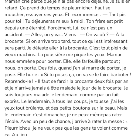
Maman crie parce que je n’ai pas encore déjeuné. Je suis en
retard. Ça prend du temps de pleurnicher. Faut se
moucher, essuyer ses yeux. Et recommencer. — Tant pis
pour toi ! Tu déjeuneras mieux à midi. Ton frère est prêt
depuis une éternité. Forcément, lui, ce n’est pas un
accident. — Allez, on y va… Viens ! — On va où ? — À la
brocante. Si on arrive trop tard, tout ce qui est intéressant
sera parti. Je déteste aller à la brocante. C’est tout plein de
vieux machins. La poussière me pique les yeux. Maman
nous emmène pour porter. Elle, elle farfouille partout ;
nous, on porte. Des fois, quand j’en ai marre de porter, je
pose. Elle hurle : « Si tu poses ça, on va se le faire barboter !
Reprends-le ! » Il faut se farcir la brocante deux fois par an,
et je n’arrive jamais à être malade le jour de la brocante. Je
suis toujours malade le lendemain, comme par un fait
exprès. Le lendemain, à tous les coups, je tousse, j’ai les
yeux tout brûlants, et des petits boutons sur la peau. Mais
le lendemain c’est dimanche, je ne peux mêmepas rater
l’école. Avec un peu de chance, j’arrive à rater la messe : «
Pleurnichou, je ne veux pas que les gens te voient comme
ça. Au lieu