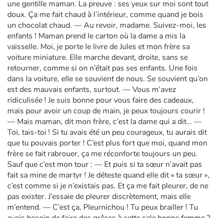
une gentille maman. La preuve : ses yeux sur moi sont tout
doux. Ça me fait chaud à l’intérieur, comme quand je bois
un chocolat chaud. — Au revoir, madame. Suivez-moi, les
enfants ! Maman prend le carton où la dame a mis la
vaisselle. Moi, je porte le livre de Jules et mon frère sa
voiture miniature. Elle marche devant, droite, sans se
retourner, comme si on n’était pas ses enfants. Une fois
dans la voiture, elle se souvient de nous. Se souvient qu’on
est des mauvais enfants, surtout. — Vous m’avez
ridiculisée ! Je suis bonne pour vous faire des cadeaux,
mais pour avoir un coup de main, je peux toujours courir !
— Mais maman, dit mon frère, c’est la dame qui a dit… —
Toi, tais-toi ! Si tu avais été un peu courageux, tu aurais dit
que tu pouvais porter ! C’est plus fort que moi, quand mon
frère se fait rabrouer, ça me réconforte toujours un peu.
Sauf que c’est mon tour : — Et puis si ta sœur n’avait pas
fait sa mine de martyr ! Je déteste quand elle dit « ta sœur »,
c’est comme si je n’existais pas. Et ça me fait pleurer, de ne
pas exister. J’essaie de pleurer discrètement, mais elle
m’entend. — C’est ça, Pleurnichou ! Tu peux brailler ! Tu