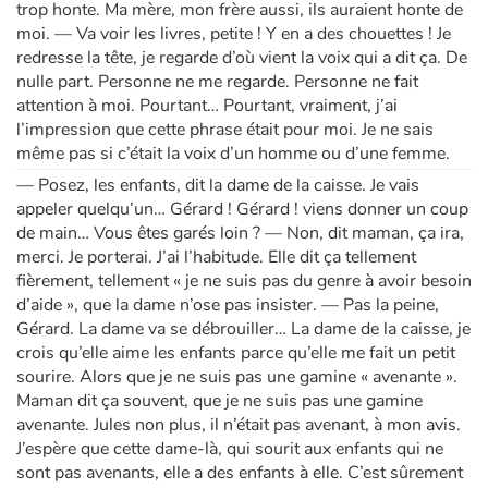
trop honte. Ma mère, mon frère aussi, ils auraient honte de
moi. — Va voir les livres, petite ! Y en a des chouettes ! Je
redresse la tête, je regarde d’où vient la voix qui a dit ça. De
nulle part. Personne ne me regarde. Personne ne fait
attention à moi. Pourtant… Pourtant, vraiment, j’ai
l’impression que cette phrase était pour moi. Je ne sais
même pas si c’était la voix d’un homme ou d’une femme.
— Posez, les enfants, dit la dame de la caisse. Je vais
appeler quelqu’un… Gérard ! Gérard ! viens donner un coup
de main… Vous êtes garés loin ? — Non, dit maman, ça ira,
merci. Je porterai. J’ai l’habitude. Elle dit ça tellement
fièrement, tellement « je ne suis pas du genre à avoir besoin
d’aide », que la dame n’ose pas insister. — Pas la peine,
Gérard. La dame va se débrouiller… La dame de la caisse, je
crois qu’elle aime les enfants parce qu’elle me fait un petit
sourire. Alors que je ne suis pas une gamine « avenante ».
Maman dit ça souvent, que je ne suis pas une gamine
avenante. Jules non plus, il n’était pas avenant, à mon avis.
J’espère que cette dame-là, qui sourit aux enfants qui ne
sont pas avenants, elle a des enfants à elle. C’est sûrement