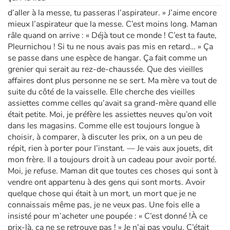
d’aller à la messe, tu passeras l’aspirateur. » J’aime encore
mieux l’aspirateur que la messe. C’est moins long. Maman
râle quand on arrive : « Déjà tout ce monde ! C’est ta faute,
Pleurnichou ! Si tu ne nous avais pas mis en retard… » Ça
se passe dans une espèce de hangar. Ça fait comme un
grenier qui serait au rez-de-chaussée. Que des vieilles
affaires dont plus personne ne se sert. Ma mère va tout de
suite du côté de la vaisselle. Elle cherche des vieilles
assiettes comme celles qu’avait sa grand-mère quand elle
était petite. Moi, je préfère les assiettes neuves qu’on voit
dans les magasins. Comme elle est toujours longue à
choisir, à comparer, à discuter les prix, on a un peu de
répit, rien à porter pour l’instant. — Je vais aux jouets, dit
mon frère. Il a toujours droit à un cadeau pour avoir porté.
Moi, je refuse. Maman dit que toutes ces choses qui sont à
vendre ont appartenu à des gens qui sont morts. Avoir
quelque chose qui était à un mort, un mort que je ne
connaissais même pas, je ne veux pas. Une fois elle a
insisté pour m’acheter une poupée : « C’est donné !À ce
prix-là, ça ne se retrouve pas ! » Je n’ai pas voulu. C’était