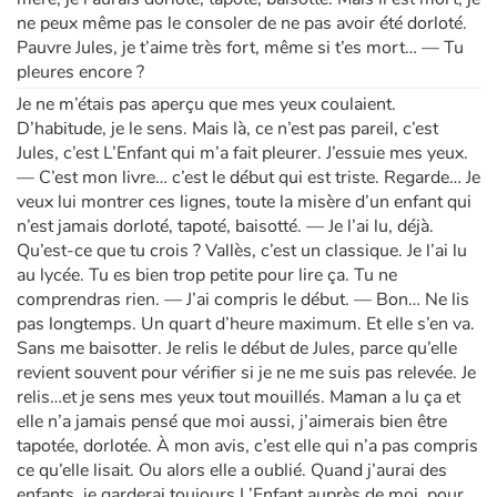
ne peux même pas le consoler de ne pas avoir été dorloté.
Pauvre Jules, je t’aime très fort, même si t’es mort… — Tu
pleures encore ?
Je ne m’étais pas aperçu que mes yeux coulaient.
D’habitude, je le sens. Mais là, ce n’est pas pareil, c’est
Jules, c’est L’Enfant qui m’a fait pleurer. J’essuie mes yeux.
— C’est mon livre… c’est le début qui est triste. Regarde… Je
veux lui montrer ces lignes, toute la misère d’un enfant qui
n’est jamais dorloté, tapoté, baisotté. — Je l’ai lu, déjà.
Qu’est-ce que tu crois ? Vallès, c’est un classique. Je l’ai lu
au lycée. Tu es bien trop petite pour lire ça. Tu ne
comprendras rien. — J’ai compris le début. — Bon… Ne lis
pas longtemps. Un quart d’heure maximum. Et elle s’en va.
Sans me baisotter. Je relis le début de Jules, parce qu’elle
revient souvent pour vérifier si je ne me suis pas relevée. Je
relis…et je sens mes yeux tout mouillés. Maman a lu ça et
elle n’a jamais pensé que moi aussi, j’aimerais bien être
tapotée, dorlotée. À mon avis, c’est elle qui n’a pas compris
ce qu’elle lisait. Ou alors elle a oublié. Quand j’aurai des
enfants, je garderai toujours L’Enfant auprès de moi, pour