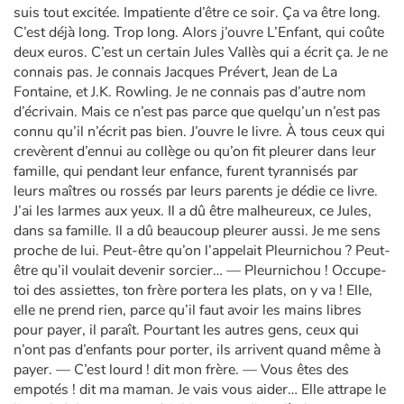
suis tout excitée. Impatiente d’être ce soir. Ça va être long.
C’est déjà long. Trop long. Alors j’ouvre L’Enfant, qui coûte
deux euros. C’est un certain Jules Vallès qui a écrit ça. Je ne
connais pas. Je connais Jacques Prévert, Jean de La
Fontaine, et J.K. Rowling. Je ne connais pas d’autre nom
d’écrivain. Mais ce n’est pas parce que quelqu’un n’est pas
connu qu’il n’écrit pas bien. J’ouvre le livre. À tous ceux qui
crevèrent d’ennui au collège ou qu’on fit pleurer dans leur
famille, qui pendant leur enfance, furent tyrannisés par
leurs maîtres ou rossés par leurs parents je dédie ce livre.
J’ai les larmes aux yeux. Il a dû être malheureux, ce Jules,
dans sa famille. Il a dû beaucoup pleurer aussi. Je me sens
proche de lui. Peut-être qu’on l’appelait Pleurnichou ? Peut-
être qu’il voulait devenir sorcier… — Pleurnichou ! Occupe-
toi des assiettes, ton frère portera les plats, on y va ! Elle,
elle ne prend rien, parce qu’il faut avoir les mains libres
pour payer, il paraît. Pourtant les autres gens, ceux qui
n’ont pas d’enfants pour porter, ils arrivent quand même à
payer. — C’est lourd ! dit mon frère. — Vous êtes des
empotés ! dit ma maman. Je vais vous aider… Elle attrape le