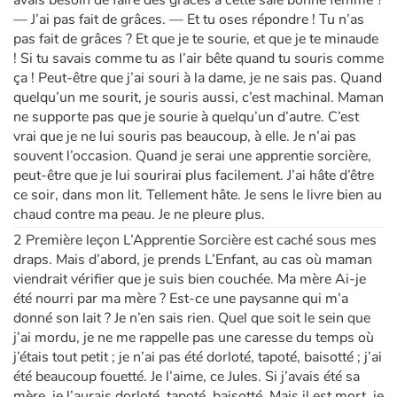
avais besoin de faire des grâces à cette sale bonne femme ?
— J’ai pas fait de grâces. — Et tu oses répondre ! Tu n’as
pas fait de grâces ? Et que je te sourie, et que je te minaude
! Si tu savais comme tu as l’air bête quand tu souris comme
ça ! Peut-être que j’ai souri à la dame, je ne sais pas. Quand
quelqu’un me sourit, je souris aussi, c’est machinal. Maman
ne supporte pas que je sourie à quelqu’un d’autre. C’est
vrai que je ne lui souris pas beaucoup, à elle. Je n’ai pas
souvent l’occasion. Quand je serai une apprentie sorcière,
peut-être que je lui sourirai plus facilement. J’ai hâte d’être
ce soir, dans mon lit. Tellement hâte. Je sens le livre bien au
chaud contre ma peau. Je ne pleure plus.
2 Première leçon L’Apprentie Sorcière est caché sous mes
draps. Mais d’abord, je prends L’Enfant, au cas où maman
viendrait vérifier que je suis bien couchée. Ma mère Ai-je
été nourri par ma mère ? Est-ce une paysanne qui m’a
donné son lait ? Je n’en sais rien. Quel que soit le sein que
j’ai mordu, je ne me rappelle pas une caresse du temps où
j’étais tout petit ; je n’ai pas été dorloté, tapoté, baisotté ; j’ai
été beaucoup fouetté. Je l’aime, ce Jules. Si j’avais été sa
mère, je l’aurais dorloté, tapoté, baisotté. Mais il est mort, je