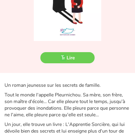
Fable, mythe, littérature et poésie
Princesses et princes, rois, reines et dragons
Ogres, monstres et sorcières
Héroïnes et héros
Lire
Écologie, nature, saisons
Les animaux
Un roman jeunesse sur les secrets de famille.
Voyage, épopée, enquête, aventure
Tout le monde l'appelle Pleurnichou. Sa mère, son frère,
son maître d'école… Car elle pleure tout le temps, jusqu'à
Autour du monde
provoquer des inondations. Elle pleure parce que personne
ne l'aime, elle pleure parce qu'elle est seule…
Apprentissage
Un jour, elle trouve un livre : L'Apprentie Sorcière, qui lui
dévoile bien des secrets et lui enseigne plus d'un tour de