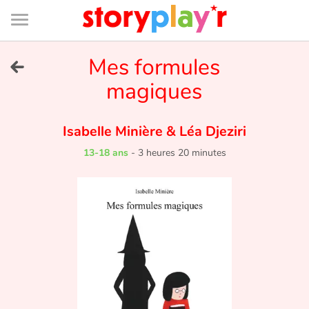
Connexion
Menu
Contenu
Recherche
Bibliothèque
Bas
de
page
Menu
➜
Mes formules
EN
magiques
Je me connecte
Isabelle Minière
&
Léa Djeziri
Tester gratuitement
13-18 ans
-
3 heures 20 minutes
Bibliothèque
Prix
Accueil
Contes d'ici et d'ailleurs