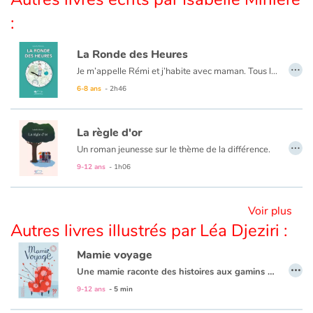
:
Blog
La Ronde des Heures
…
Je m’appelle Rémi et j’habite avec maman. Tous les jours, elle me réveille, m’aide à me laver, à m’habiller. Elle me prépare à manger, me fait lire… Elle est toujours avec moi, sauf quand je suis à l’école. Aujourd’hui, quand je suis rentré, maman n’était pas là. J’ai pensé qu’elle me faisait une blague et je l’ai cherchée partout, mais je ne l’ai pas trouvée. Où est-elle?? Et surtout, comment vais-je me réveiller, me laver, m’habiller, manger?? Toutes ces questions me donnent mal à la tête, alors j’ai pris mon cahier de lecture et je m’y suis mis. D’habitude, la lecture me fatigue, mais là, elle me permet d’oublier que maman n’est pas là. Et puis, quand elle rentrera, elle sera fière de moi?!
Actualités
6-8 ans
- 2h46
Par thématique
La règle d'or
Rencontres et témoignages
…
Un roman jeunesse sur le thème de la différence.
C'est la rentrée. Il y a un nouveau, Camille, qui semble bien différent des autres élèves, et qui provoque l'hostilité de certains d'entre eux…
9-12 ans
- 1h06
Contes d'ici et d'ailleurs
À travers le portrait de cet enfant libre et généreux, ce roman permet de sensibiliser le lecteur aux notions de respect, de tolérance et d'entraide, et de faire réfléchir sur des sujets d'actualité tels que l'homoparentalité, les relations familiales ou encore les inégalités sociales.
Autour de la lecture
Voir plus
Autres livres illustrés par Léa Djeziri :
Apprendre à lire
Mamie voyage
…
Une mamie raconte des histoires aux gamins du quartier, mais un jour, elle n’est pas là.
Livre audio
9-12 ans
- 5 min
Activités et ateliers