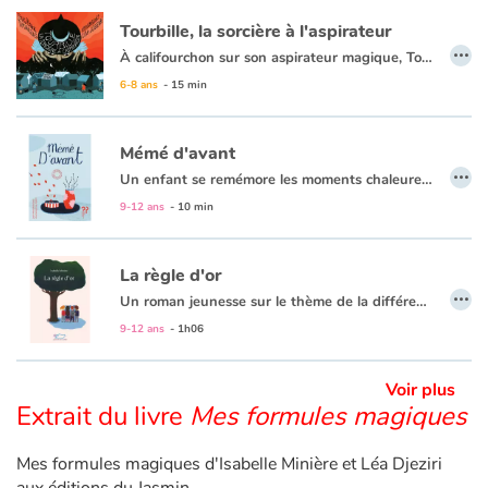
Tourbille, la sorcière à l'aspirateur
…
Apprendre les langues
À califourchon sur son aspirateur magique, Tourbille, la méchante sorcière, survole la ville. Elle aspire tout sur son chemin : les enfants du jardin, sauf un, les chatons, sauf deux, les papillons sauf trois, les canards sauf quatre, et les poissons sauf cinq. Puis elle regagne la montagne obscure aux noirs coquelicots où elle vit. Mais une petite fille qui n’a peur de rien et ne s’en laisse pas conter ne fait ni une ni deux : elle se lance sur les traces de la sorcière pour lui donner une leçon.
Cet album malicieux, tant par le texte que par l’illustration, se lit avec plaisir et effroi. C’est aussi, avec un zeste de magie, un parcours permettant un jeu avec les chiffres.
6-8 ans
- 15 min
Dyslexie, troubles de la lecture
Mémé d'avant
Nos listes de lecture
…
Un enfant se remémore les moments chaleureux vécus dans la maison de sa grand mère mais ça, c’était avant car aujourd’hui, la grand mère a la maladie d’Alzheimer.
9-12 ans
- 10 min
Les plus lus
Coups de coeur
La règle d'or
…
Un roman jeunesse sur le thème de la différence.
C'est la rentrée. Il y a un nouveau, Camille, qui semble bien différent des autres élèves, et qui provoque l'hostilité de certains d'entre eux…
9-12 ans
- 1h06
À travers le portrait de cet enfant libre et généreux, ce roman permet de sensibiliser le lecteur aux notions de respect, de tolérance et d'entraide, et de faire réfléchir sur des sujets d'actualité tels que l'homoparentalité, les relations familiales ou encore les inégalités sociales.
Voir plus
Extrait du livre
Mes formules magiques
Mes formules magiques d'Isabelle Minière et Léa Djeziri