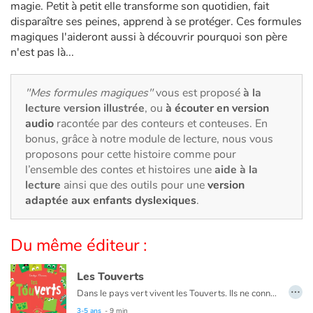
Art, espace, activité
magie. Petit à petit elle transforme son quotidien, fait
disparaître ses peines, apprend à se protéger. Ces formules
Documentaires
magiques l'aideront aussi à découvrir pourquoi son père
n'est pas là...
En famille
"Mes formules magiques"
vous est proposé
à la
Quotidien et loisirs
lecture version illustrée
, ou
à écouter en version
audio
racontée par des conteurs et conteuses. En
bonus, grâce à notre module de lecture, nous vous
À l'école
proposons pour cette histoire comme pour
l’ensemble des contes et histoires une
aide à la
Fêtes et évènements
lecture
ainsi que des outils pour une
version
adaptée aux enfants dyslexiques
.
Amour et amitié
Du même éditeur :
Sujets de société
Émotions et sentiments
Les Touverts
…
Dans le pays vert vivent les Touverts. Ils ne connaissent que la couleur verte. Tout est vert, ils l’ont appris de leurs pères, qui, eux-mêmes, l’ont appris de leurs pères.
Formats et illustrations
Seuls les enfants remarquent parfois une rose rouge par ci, un nuage gris par là. Mais malheur au petit Touvert qui demande ce que c’est !
3-5 ans
- 9 min