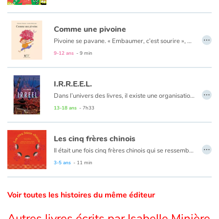
Un jour, un petit Vert tombe nez à nez avec un petit Rouge, et c’est le début d’une drôle d’aventure…
Catalogue anglais
Un livre sur la découverte et l’acceptation de l’autre.
Comme une pivoine
…
Pivoine se pavane. « Embaumer, c’est sourire », Murmure le freesia. Pivoine, inodore, en rougit. Flagrant délice : La fragrance des lilas.
9-12 ans
- 9 min
Contraste +
I.R.R.E.E.L.
Aide
…
Dans l’univers des livres, il existe une organisation secrète qui veille à ce que les histoires se déroulent comme elles ont été écrites. Elle a pour nom l’IRREEL : l’Institution de Régulation Romanesque des Êtres et Énergies des Livres.
13-18 ans
- 7h33
Accueil
Laura, jeune écrivain de science-fiction, découvre son existence lorsqu’elle bascule par hasard dans l’univers qu’elle a créé. Recrutée par l’IRREEL, elle en découvre les missions et les secrets. Ses agents, des personnages secondaires de la littérature, ont le pouvoir de voyager d’un livre à l’autre : ils sont là pour lutter contre les anomalies qui perturbent les récits. En plus des modifications accidentelles, des personnages rebelles, menés par le célèbre Arsène Lupin, semblent décidés à semer le désordre.
Famille
Les cinq frères chinois
…
Laura se retrouve au cœur d’une conspiration qui pourrait bien mettre en danger les milliers d’histoires qui ont traversé les âges...
Il était une fois cinq frères chinois qui se ressemblaient comme une goutte d'eau ressemble à une autre goutte d'eau. Chacun d'eux possédait un don bien particulier. Un jour, l'aîné des frères est tenu responsable de la disparition d'un petit garçon. La sentence ne se fait pas attendre. Il est condamné à mort. Cependant, les cinq frères sont comme les cinq doigts de la main. Rien ne peut les séparer. Et avec leurs fabuleux pouvoirs, ils ont plus d'un tour dans leur sac…
Écoles
Un conte traditionnel chinois revisité par Virginie Soffer et magnifiquement illustré par Roshanak Ostad.
3-5 ans
- 11 min
Médiathèques
Voir toutes les histoires du même éditeur
Vidéos & Tutoriaux
Autres livres écrits par Isabelle Minière