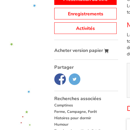
L
t
Enregistrements
M
Activités
L
t
d
Acheter version papier
d
Partager
Recherches associées
Comptines
D
Ferme, Campagne, Forêt
Histoires pour dormir
Humour