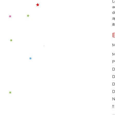
L
a
d
a
a
E
M
M
P
D
D
D
D
N
!!
…