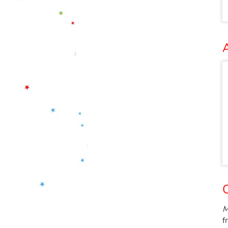
A
Q
M
f