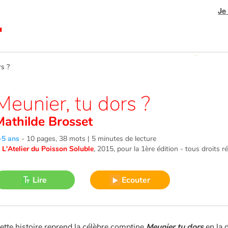
Je
s ?
Meunier, tu dors ?
Mathilde Brosset
-5 ans
-
10 pages, 38 mots | 5 minutes de lecture
©
L'Atelier du Poisson Soluble
, 2015
, pour la 1ère édition - tous droits r
Lire
Ecouter
ette histoire reprend la célèbre comptine
Meunier tu dors
en la 