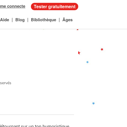
 me connecte
Tester gratuitement
|
|
|
Aide
Blog
Bibliothèque
Âges
éservés
détournant sur un ton humoristique.