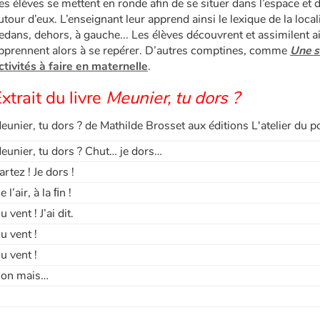
es élèves se mettent en ronde afin de se situer dans l’espace et d
utour d’eux. L’enseignant leur apprend ainsi le lexique de la loca
edans, dehors, à gauche... Les élèves découvrent et assimilent ain
pprennent alors à se repérer. D’autres comptines, comme
Une s
ctivités à faire en maternelle
.
xtrait du livre
Meunier, tu dors ?
eunier, tu dors ? de Mathilde Brosset aux éditions L'atelier du p
eunier, tu dors ? Chut… je dors…
artez ! Je dors !
e l’air, à la ﬁn !
u vent ! J’ai dit.
u vent !
u vent !
on mais…