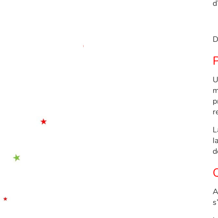
d
D
U
m
p
r
L
l
d
Q
A
s