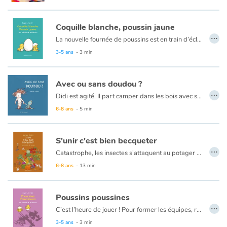
Camille Alessandroni
saisit avec finesse les émotions de l’enfance face à la découverte de la nature. Elle nous prend par la main pour une balade en forêt qui nous rappelle que l’important n’est pas toujours la destination mais aussi le voyage.
Coquille blanche, poussin jaune
…
La nouvelle fournée de poussins est en train d’éclore. L’émoi du poulailler se transforme en surprise quand un œuf beige fait son apparition parmi les œufs blancs. Faut-il s'en méfier ? Pourtant, le poussin qui en sort est bien jaune. Alors pas de doute, il est des leurs ! Même si tout le monde ne partage pas cet avis...
3-5 ans
- 3 min
Avec ou sans doudou ?
…
Didi est agité. Il part camper dans les bois avec sa classe et il a peur d’emmener son doudou. Il ne veut pas qu’on se moque de lui et qu’on le traite de bébé.
6-8 ans
- 5 min
Mais comment va-t-il s’endormir sans lui ? Il pourrait peut-être l’amener en cachette? Lorsqu’il se confie à son compagnon, la peluche lui ouvre les portes d’un monde plein de secrets : celui des doudous oubliés...
S'unir c'est bien becqueter
…
Catastrophe, les insectes s'attaquent au potager du poulailler ! Pas de panique, Marcel le coq a une idée de génie : il asperge tout d'anti-mouche... et tombe immédiatement malade après avoir mangé une salade. Les poules sont unanimes, il faut trouver une autre solution pour protéger les plantations. Mais entre plantivores et bestiolivores, pas facile de se mettre d'accord !
6-8 ans
- 13 min
Poussins poussines
…
C’est l’heure de jouer ! Pour former les équipes, rien de plus simple : les poussines d’un côté, les poussins de l’autre. Oui, mais comment faire la différence ?
Peut-être que les poussines pleurent plus que les poussins ? Ou peut-être que les futurs coqs savent mieux chanter ? ... Pas si sûr !
3-5 ans
- 3 min