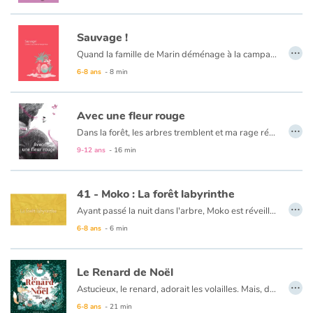
Sauvage !
…
Quand la famille de Marin déménage à la campagne, ses soeurs et lui ne sont pas d’accord. D’ailleurs, la machine à laver non plus : elle refuse de fonctionner et les parents décident de la mettre au rebut. Mais, miracle, celle-ci s’allume au contact de la nature ! De quoi intriguer les trois enfants, non ?
6-8 ans
- 8 min
Avec une fleur rouge
…
Dans la forêt, les arbres tremblent et ma rage résonne. Une force immense s’agite en moi : il faut que je fasse quelque chose pour la terre !
Un roman rythmé et poétique de Marjolaine Nadal, illustré en noir et magenta par Laura Giraud.
9-12 ans
- 16 min
41 - Moko : La forêt labyrinthe
…
Ayant passé la nuit dans l'arbre, Moko est réveillé par le bruit d'une flèche qui perce et fait tomber un immense fruit. Il croit qu'un géant approche. Il descend et cherche à s’enfuir. Mais il se perd. Il pense que la forêt le retient prisonnier. C’est alors qu’apparaît une jeune amazonienne qui connaît la forêt mieux que personne. C'est Totémi. Elle l'invite à son village. Ils marchent dans un incroyable labyrinthe de plantes, de racines et d'arbres de toutes sortes... Sans Totémi, Moko se serait perdu. Il se dit que la forêt lui a fait rencontrer cette nouvelle amie afin de lui révéler quelques uns de ses mystères...
6-8 ans
- 6 min
Ce livre est disponible en anglaiis :
41 - Moko : The labyrinth forest
Le Renard de Noël
…
Astucieux, le renard, adorait les volailles. Mais, depuis quelque temps, le poulailler qui se trouvait près de son terrier s'était fortifié pour lutter contre son gros appétit. Impossible pour lui d'y mettre les pattes sans se faire repérer. Alors, un jour que la neige tombait à gros flocons, il eut une idée de génie ! Arrivera-t-il à mettre correctement son plan à exécution, sans se faire repérer ?
6-8 ans
- 21 min