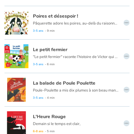
Poires et désespoir !
…
Pâquerette adore les poires, au-delà du raisonnable ! Comment la famille du fermier va-t-elle les préserver de la gloutonne ?
3-5 ans
- 9 min
Le petit fermier
…
"Le petit fermier" raconte l’histoire de Victor qui participe à la vie de la ferme chez ses grands-parents.
3-5 ans
- 6 min
La balade de Poule Poulette
…
Poule-Poulette a mis dix plumes à son beau manteau et, sans conteste, c'est la plus belle ! Mais, tout en faisant sa promenade et au fil de ses rencontres, elle va perdre une à une ses belles plumes : la vache a besoin d'un pinceau, le lapin veut nettoyer son terrier, il manque une aile à la coccinelle, la fourmi veut s'en faire un bateau… Bref, de 10 à 0, Poule-Poulette se retrouve… nue !
3-5 ans
- 4 min
L'Heure Rouge
…
Demain si le temps est clair,
le loup retrouvera Mine la souris,
6-8 ans
- 5 min