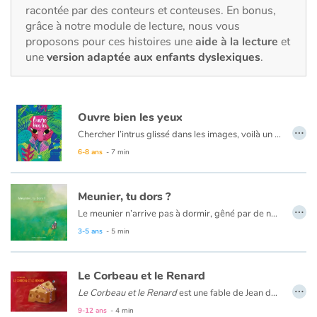
Fable, mythe, littérature et poésie
racontée par des conteurs et conteuses. En bonus,
grâce à notre module de lecture, nous vous
proposons pour ces histoires une
aide à la lecture
et
Princesses et princes, rois, reines et dragons
une
version adaptée aux enfants dyslexiques
.
Ogres, monstres et sorcières
Héroïnes et héros
Ouvre bien les yeux
…
Chercher l’intrus glissé dans les images, voilà un nouveau jeu à dévorer ! À l’enfant de deviner grâce aux indices qui n’a pas sa place dans le tableau. Observation et réflexion se mêlent dans un livre-jeu qui commence dès la couverture de l’album. Un « cherche et trouve » aux illustrations colorées et tendance pour sensibiliser l’enfant à la préservation de l’environnement.
Écologie, nature, saisons
6-8 ans
- 7 min
Les animaux
Meunier, tu dors ?
…
Le meunier n’arrive pas à dormir, gêné par de nombreux importuns. Pour les chasser, son moulin tournera de plus en plus vite.
Voyage, épopée, enquête, aventure
3-5 ans
- 5 min
Autour du monde
Le Corbeau et le Renard
Apprentissage
…
Le Corbeau et le Renard
est une fable de Jean de La Fontaine qui illustre le caractère malin du renard, repris dans bon nombre d’histoires pour enfants.
Nous avons tous l'image du renard, malin et roublard, qui trompe son monde. Maître Corbeau le découvre à ses dépens dans l'une des plus célèbres fables de Jean de La Fontaine.
9-12 ans
- 4 min