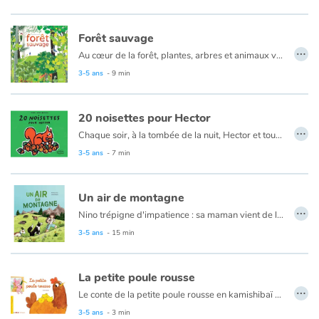
Forêt sauvage
…
Au cœur de la forêt, plantes, arbres et animaux vivent en toute harmonie au gré des saisons. Au printemps, la forêt se réveille. De petites pousses de fleurs et d'arbres percent la terre, les bourgeons gonflent avant d'éclore. L'été, les feuilles des arbres se gorgent de soleil ! Leur ombre protège un jeune faon des prédateurs. Les arbres changent de couleur en automne, leurs feuilles tapissent le sol et nourrissent la terre et ses habitants. Avec l'hiver, vient le silence, végétaux et petits mammifères se sont endormis. Mais gare au sanglier qui creuse dans la neige et le sol pour trouver à manger !
3-5 ans
- 9 min
20 noisettes pour Hector
…
Chaque soir, à la tombée de la nuit, Hector et tous les écureuils font le compte des noisettes ramassées. 138 pour Arthus, 107 pour Daphnée… Hector ne rapporte que 20 noisettes ! Que peut-il bien fabriquer toute la journée ? Est-il paresseux ou prévoyant ? Un jour, leur forêt est menacée. Hector prend alors la parole et devient un héros !
3-5 ans
- 7 min
Un air de montagne
…
Nino trépigne d'impatience : sa maman vient de lui annoncer une nouvelle incroyable ! En mai, ils quitteront l'agitation de la ville pour vivre plusieurs mois au cœur des majestueuses montagnes suisses. Là-haut, fini les bruits de klaxons et place aux tintements des cloches ! Nino se lance dans une aventure hors du commun : apprendre à devenir apprenti berger. Monter des clôtures, traire les chèvres, soigner les génisses... mais aussi courir dans les alpages, écouter la montagne chanter et jouer avec les nuages. Et quel plaisir de guider le troupeau de chèvres à travers les pâturages en lançant son cri de berger : "Alleeeez biiiqueeeettes !" Avec ses nouvelles amies, Nino découvre la liberté, l'amitié et la magie des grands espaces. Une immersion inoubliable où la nature devient le plus beau des terrains de jeu !
3-5 ans
- 15 min
La petite poule rousse
…
Le conte de la petite poule rousse en kamishibaï trilingue français - anglais - allemand.
La petite poule rousse trouve des graines, souhaite les cultiver, demande de l’aide à ses amis. Ces derniers ne sont jamais disponibles, sauf quand il s’agit de manger le gâteau… Mais la petite poule rousse a du répondant.
3-5 ans
- 3 min