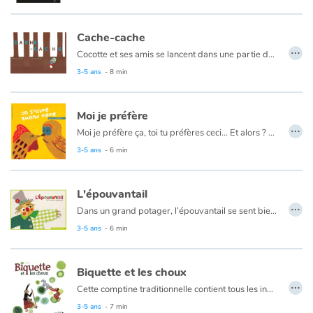
sous l’unique arbre du plateau désert.
Quand le soleil et la terre se touchent,
Cache-cache
…
à l’heure rouge exactement.
Cocotte et ses amis se lancent dans une partie de cache-cache. Cocotte compte et part à la recherche de ses compagnons. Mais c'est sans compter les nombreuses surprises que ses amis lui réservent...
3-5 ans
- 8 min
Moi je préfère
…
Moi je préfère ça, toi tu préfères ceci... Et alors ? On s'aime quand même !
3-5 ans
- 6 min
L'épouvantail
…
Dans un grand potager, l’épouvantail se sent bien seul au milieu des blés. Un petit hérisson va trouver une solution pour l'aider.
3-5 ans
- 6 min
Biquette et les choux
…
Cette comptine traditionnelle contient tous les ingrédients du succès, animaux, répétitions, imbrications…
3-5 ans
- 7 min