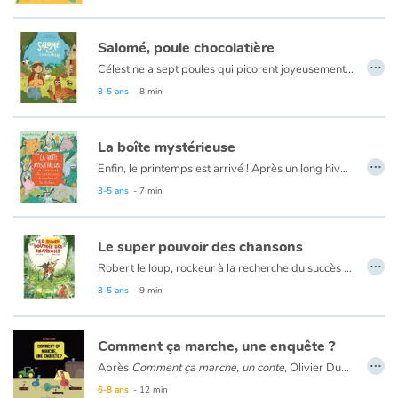
Salomé, poule chocolatière
…
Célestine a sept poules qui picorent joyeusement en plein air. Brigitte pond des œufs blancs; Agathe, des roses; Bernadette, des œufs tachetés; Capucine, des minuscules; Odette des œufs énormes.; ceux de Charlotte ont deux jaunes d’œuf. Salomé, elle, n’a toujours rien pondu... Un matin, le petit Arthur, qui passe les vacances de Pâques chez sa tante, trouve un drôle d’œuf sous les plumes de Salomé. Un œuf marron ! Célestine, la fermière en reste bouche-bée : sa poulette pond des œufs en chocolat… et elle en pond des dizaines ! La nouvelle fait vite le tour du village, puis se répand dans tout le pays, jusqu’au journal télévisé. Dans l’industrie du chocolat, on commence sérieusement à s’inquiéter : les fêtes de Pâques approchent et cette drôle de poule menace les affaires des chocolatiers...
3-5 ans
- 8 min
La boîte mystérieuse
…
Enfin, le printemps est arrivé ! Après un long hiver bien froid, Ours sort de son hibernation. Il a bien dormi. Alors qu'il prend sa douche sous la cascade, une drôle de boîte tombe sur le chemin. Ours s'approche de l'objet et l'ouvre. Il en sort cinq petites choses bien étranges. Ni une ni deux, Il fait part de sa trouvaille à Lapin, Cochon, Eléphant et Grand Loup qui ont chacun leur petite idée sur l'utilisation de ces mystérieux objets : un chapeau pour se protéger du soleil, une chaise pour éviter de se salir le derrière, un masque pour faire la sieste, un éventail pour se rafraîchir le visage…
Les illustrations tendres et colorées du petit monde de Mylène Rigaudie nous entraînent dans la vie d’animaux sympathiques, sublimant le texte de Nadine Brun-Cosme pour en faire un hymne tendre et malicieux à la curiosité, à l’amitié et à la magie des livres.
3-5 ans
- 7 min
Le super pouvoir des chansons
…
Robert le loup, rockeur à la recherche du succès rêve de monter un groupe de loups. Ni une ni deux, il met une annonce et à sa grande surprise, Max le lapin, rocker à la voix divine, apparaît. Le groupe « Les Pouet-Pouet » est né. Succès immédiat dans la forêt, les fans accourent de partout… Mais l'instinct de prédateur de Robert n'est jamais très loin...
3-5 ans
- 9 min
Comment ça marche, une enquête ?
…
Après
Comment ça marche, un conte
, Olivier Dupin nous revient avec Comment ça marche, une enquête? Armé de son humour et de son talent de vulgarisateur, il explique aux jeunes lecteurs de quoi est constitué tout bon récit d’enquête. Du crime à la découverte du coupable, en passant par les indices, les hypothèses, les suspects et les alibis, on suit Jim et Diego dans leur démarche. Ainsi que Ferdinand sans qui nos deux enquêteurs auraient pu piétiner longuement à la recherche des œufs volés.
Un album qui donnera certainement aux lecteurs l’envie de prendre à leur tour le crayon et de créer leur propre récit d’enquête.
6-8 ans
- 12 min