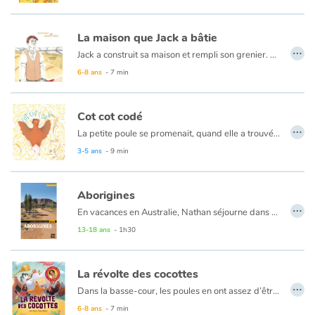
La maison que Jack a bâtie
…
Jack a construit sa maison et rempli son grenier. Mais la précieuse récolte attire les convoitises. Survient un rat, puis un chat, un chien… bientôt tout s’enchaîne !
6-8 ans
- 7 min
Cot cot codé
…
La petite poule se promenait, quand elle a trouvé un grain de blé.
Qui l’aidera à le semer ?
3-5 ans
- 9 min
Aborigines
…
En vacances en Australie, Nathan séjourne dans une ferme écologique avec des jeunes venus du monde entier. Tous participent à la vie de la ferme et à la création d'un centre d'art aborigène. Mais quelqu’un parmi les woofers veut la perte de la ferme. Qui ? Et pourquoi ?
13-18 ans
- 1h30
La révolte des cocottes
…
Dans la basse-cour, les poules en ont assez d’être les seules à nettoyer le nid et à couver pendant que le coq et les poulets se pavanent la crête en l’air. Menées par Charlotte, elles manifestent et font la grève pour que ça change.
6-8 ans
- 7 min