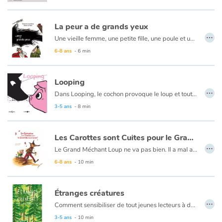
La peur a de grands yeux
…
Une vieille femme, une petite fille, une poule et une souris ont pour habitude d’aller puiser de l’eau chaque jour. Chaque jour, elles passent devant un verger, un seau à la main. Mais un jour, en chemin, la chute d’une pomme va déclencher la stupeur et l’affolement… Un conte où l’on peut mesurer combien, sous l’emprise de la peur, l’imagination est fertile. Drôle !
6-8 ans
- 6 min
Looping
…
Dans Looping, le cochon provoque le loup et tout se retrouve sens dessus dessous !
3-5 ans
- 8 min
Les Carottes sont Cuites pour le Grand Méchant Loup !
…
Le Grand Méchant Loup ne va pas bien. Il a mal au dos, aux pattes, au museau, aux dents… Depuis combien de temps n’a-t-il pas attrapé de mignons et tendres petits enfants ?
Houla ! bien trop longtemps… Mais que lui arrive-t-il ?
6-8 ans
- 10 min
Étranges créatures
…
Comment sensibiliser de tout jeunes lecteurs à des questions importantes du monde actuel sans faire de discours ni développer des explications? Tel est le défi que relève magnifiquement ce livre pour les enfants grâce à un graphisme et un scénario vivants, simples, efficaces.
3-5 ans
- 10 min