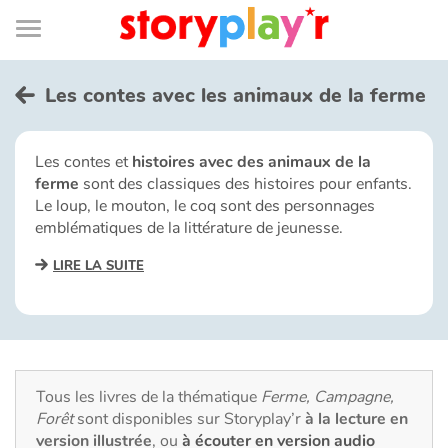
Connexion
Menu
Contenu
Recherche
Bibliothèque
Bas
de
page
Menu
➜
EN
Les contes avec les animaux de la ferme
Je me connecte
Les contes et
histoires avec des animaux de la
ferme
sont des classiques des histoires pour enfants.
Tester gratuitement
Le loup, le mouton, le coq sont des personnages
emblématiques de la littérature de jeunesse.
Bibliothèque
LIRE LA SUITE
Prix
Accueil
Tous les livres de la thématique
Ferme, Campagne,
Contes d'ici et d'ailleurs
Forêt
sont disponibles sur Storyplay’r
à la lecture en
version illustrée
, ou
à écouter en version audio