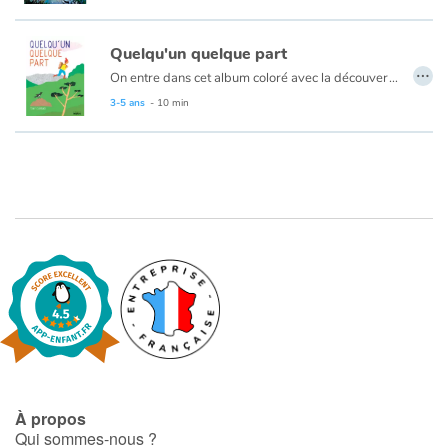
Quelqu'un quelque part
…
On entre dans cet album coloré avec la découverte d’un paysage fait de collines, de prairies, d’arbres et d’une rivière. Peu à peu, des animaux entrent en scène. Une réflexion s’installe par le dialogue de deux narrateurs qui s’interrogent : « qu’y a-t-il dans ce paysage ? » Un personnage, « Quelqu’un », fait alors son apparition. Et ce « quelqu’un », héros de cette aventure mystérieuse, va creuser un trou, y planter une graine puis attendre patiemment. Le petit lecteur se demandera alors quelle étrange chose va sortir de terre. Quelle ne sera pas sa surprise quand il découvrira que c’est une maison !
Tony Durand propose aux enfants et à leurs parents une nouvelle occasion de se questionner sur le monde, et d’échanger sur la place de l’homme dans son environnement et son impact sur celui-ci. On se balade avec plaisir à travers les images colorées. Les collages de Tony Durand sont pleins d’inventivité et l’enfant pourra s’amuser à découvrir chaque détail au fil de l’histoire.
3-5 ans
- 10 min
À propos
Qui sommes-nous ?