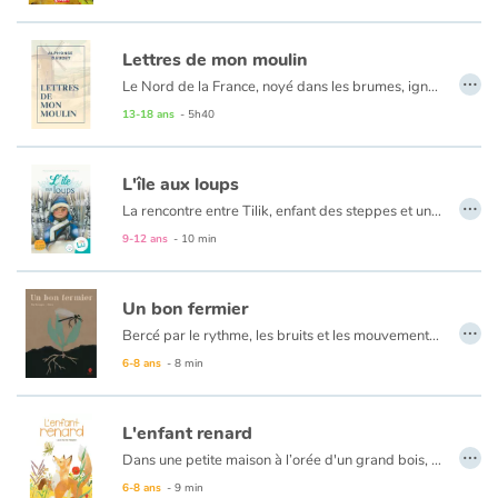
Lettres de mon moulin
…
Le Nord de la France, noyé dans les brumes, ignorait le Sud. Alphonse Daudet le lui fit découvrir par ses Lettres de mon moulin. La Provence, celle de la mer et celle de la montagne, est apparue soudain avec ses troupeaux, ses belles Arlésiennes et ses parfums.
Un siècle plus tard, Maître Cornille et son secret, la mule du pape qui retient son coup de pied, le curé de Cucugnan, le sous-préfet aux champs, tous ses personnages vivent encore avec la même intensité. Tristes ou gais, mélancoliques ou satiriques, ces petits textes sont des chefs-d'œuvre de malice, de poésie et d'émotion.
13-18 ans
- 5h40
L'île aux loups
…
La rencontre entre Tilik, enfant des steppes et un loup... Très beau conte sur l'amitié homme animal.
9-12 ans
- 10 min
Un bon fermier
…
Bercé par le rythme, les bruits et les mouvements de la nature, on suit pas à pas un paysan venu réveiller en douceur une terre laissée en friche depuis dix ans. Attaché à une culture respectueuse de l’environnement, il est attentif aux conseils des anciens.
6-8 ans
- 8 min
L'enfant renard
…
Dans une petite maison à l’orée d'un grand bois, une maman est démunie : son petit s’y sent à l’étroit. Il est renard ; elle le laisse s'enfuir. Quand ils se voient, elle lui raconte qu’elle aussi fut renarde puis qu'elle a construit sa maison. Un jour, il revient : il a faim, froid, besoin de réconfort ; elle l’accueille. Il grandit, se transforme. Maman, elle sait qu’il repartira. En attendant, tendrement, patiemment, elle l'écoute lui raconter ses aventures futures.
6-8 ans
- 9 min