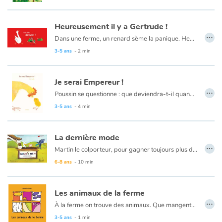
Heureusement il y a Gertrude !
…
Dans une ferme, un renard sème la panique. Heureusement il y a Gertrude !
3-5 ans
- 2 min
Je serai Empereur !
…
Poussin se questionne : que deviendra-t-il quand il sera grand ? La réponse de maman poule ne le satisfait pas. C'est décidé : il sera empereur ! Et voilà le lecteur embarqué dans une randonnée à la rencontre des animaux de la ferme. Chacun y va de sa requête. Poussin réussira-t-il à mettre tout le monde d'accord ? L'habit n'est-il pas trop grand pour un si petit poussin ?
3-5 ans
- 4 min
La dernière mode
…
Martin le colporteur, pour gagner toujours plus d'argent, a une idée géniale : partir sur les routes pour vendre aux animaux quelque chose d'utile... et qui leur permettra d'être à la dernière mode. Mais de quoi s'agit-il ?
6-8 ans
- 10 min
Les animaux de la ferme
…
À la ferme on trouve des animaux. Que mangent-ils ? Que produisent-ils ?
3-5 ans
- 1 min