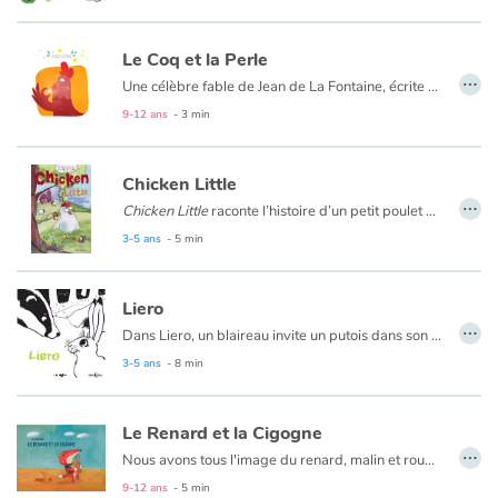
Le Coq et la Perle
…
Une célèbre fable de Jean de La Fontaine, écrite en 1668. C'est le 31 mars que Jean de La Fontaine fait paraitre son premier ouvrage : « Les Fables Choisies ».
9-12 ans
- 3 min
Chicken Little
…
Chicken Little
raconte l’histoire d’un petit poulet qui reçoit un gland sur la tête. Apeuré, il se met à courir en criant que le ciel est en train de tomber en morceaux. Il sème un vent de panique autour de lui : tous ses amis s’enfuient aussi ! Ils tombent alors sur un véritable danger...
Ce livre est aussi disponible en anglais :
Chicken Little
.
3-5 ans
- 5 min
Liero
…
Dans Liero, un blaireau invite un putois dans son terrier.
3-5 ans
- 8 min
Le Renard et la Cigogne
…
Nous avons tous l'image du renard, malin et roublard, qui trompe son monde. Mais Jean de La Fontaine nous apprend que, parfois, le goupil peut aussi se faire avoir. Bravo Madame la cigogne !
9-12 ans
- 5 min