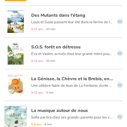
Des Mutants dans l'étang
…
Louis et Susie passent leur été dans la ferme de leur grand-tante. Partis explorer les environs, ils tombent sur un étang pas encore asséché par la canicule. Mais d’étranges poissons aux yeux globuleux y côtoient d’inquiétants têtards à six pattes. Quelques jours plus tard, quand ils reviennent pêcher aux aurores, les deux enfants surprennent un bruit de moteur, le clapotis d’un liquide qui se déverse et le faisceau d’une lampe dans la nuit. Bizarre. Tout comme les maux de ventre, de tête, de peau… dont souffrent depuis peu leur famille et les animaux de la ferme. Avec leurs parents et leur chien Morderire, ils vont alors mener l’enquête pour élucider ces mystères et découvrir que l’usine voisine rejette ses déchets toxiques dans l’étang.
9-12 ans
- 23 min
S.O.S. forêt en détresse
…
Eva et Vadim, arrivés chez leur grand-mère pour les vacances d’été, sont impatients de retrouver leur cabane haut perchée. Enfouie dans les arbres, cette cabane c’est leur quartier général depuis laquelle ils observent la forêt qui les entoure. Mais cette année, à peine arrivés dans leur QG, ils découvrent d’énormes trous qui ont transformé la forêt en gruyère ! En allant y regarder de plus près, Eva et Vadim découvrent des empreintes qui les mènent à un bulldozer et un camion. Il est temps de prévenir Ignace, le garde forestier. Tous les trois vont mener l’enquête pour découvrir un abattage illégal d’arbres...
9-12 ans
- 20 min
La Génisse, la Chèvre et la Brebis, en société avec le Lion
…
Une célèbre fable de Jean de La Fontaine, écrite en 1668, comme
9-12 ans
- 3 min
La musique autour de nous
…
Sofia partira chez ses grands-parents pour les vacances. Elle quittera la plage près de chez elle, le chant des vagues et les murmures du sable, sachant que les sons de la forêt l’attendent. Parmi les pins sombres et les chênes majestueux, elle découvrira la mélodie de la forêt, les sons d’un renard, d’une chouette et d’un loup. En arrivant à la clairière du bois où la lune trône, elle sentira le vent souffler comme au bord l’eau. Elle lèvera sa baguette invisible vers les étoiles, offrant en cadeau à la forêt la musique de la mer.
6-8 ans
- 8 min