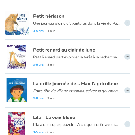
Petit hérisson
…
Une journée pleine d’aventures dans la vie de Petit Hérisson !
Petit Hérisson veut encore explorer même s’il est l’heure d’aller se coucher. Il rencontre Petit renard, mais attention, il faut être prudent. Heureusement maman est là pour un câlin.
3-5 ans
- 1 min
L’éveil d’un hérisson qui fait écho aux premières expériences des tout-petits.
Petit renard au clair de lune
…
Petit Renard part explorer la forêt à la recherche d’une proie à rapporter au terrier. Soudain, il voit une lumière brillante et magnifique... C’est décidé, c’est elle qu’il va attraper !
3-5 ans
- 8 min
La drôle journée de... Max l'agriculteur
…
Entre fête du village et travail, suivez la gourmande journée de Max l’agriculteur !
Max est presque prêt à aller à la fête de son village. Un dernier détour pour voir les vaches et il sera à l’heure, à moins que... Découvrez la journée de Max l’agriculteur dans sa ferme bio entre les vaches, les arbres fruitiers et les chèvres, pas le temps de s’ennuyer !
3-5 ans
- 2 min
Lila - La voix bleue
…
Lila a des superpouvoirs. A chaque sortie avec ses deux mamans, il se passe quelque chose d’étrange : elle est propulsée dans une aventure extraordinaire. Cette fois-ci, avec Tinon, un monstre de pollution a envahi la rivière... Il leur faudra du courage et de la perspicacité pour l'affronter ! Une fable écologique mêlée de fantastique.
3-5 ans
- 6 min