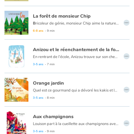
La forêt de monsieur Chip
…
B
ricoleur de génie, monsieur Chip aime la nature et le chant des oiseaux. Mais pour construire sa petite maison, et surtout ses nombreuses extensions, il va ratiboiser toute la forêt et faire fuir tous les animaux.
6-8 ans
- 9 min
Anizou et le réenchantement de la forêt
…
En rentrant de l’école, Anizou trouve sur son chemin un livre abandonné par un troll. Page après page, elle nomme les animaux qu’elle découvre, et ceux-ci surgissent aussitôt pour peupler autour d’elle le paysage recouvert par la neige. Ainsi va-t-elle réenchanter la forêt qui cesse alors de lui paraître vide et silencieuse.
Au-delà de cette simple rencontre, improbable et fantastique, Jennifer Dalrymple évoque, avec beaucoup de finesse, les liens rompus avec la nature, à laquelle nous appartenons pleinement et dont nous nous sommes extraits. Pour renouer ces liens, il suffit déjà de prêter un minimum d’attention à nos voisins non-humains : (re)connaître, c’est (sa)voir et entendre.
3-5 ans
- 7 min
Orange jardin
…
Quel est ce gourmand qui a dévoré les kakis et les carottes ? Regarde, il a laissé ses empreintes dans la terre. Suis ses traces avec les doigts, cherche et trouve les restes de son repas. Le voici ! Tu l’as vu ? C’est l’écureuil. Suis-le jusqu’à son nid. Tu peux l’aider à faire sa toilette matinale et à enfouir ses provisions dans la terre.
À travers une enquête interactive, Clémence Sabbagh fait découvrir aux enfants cet animal discret et si mignon. Ils pourront aussi jouer avec les plantes et animaux oranges au jardin, apprendre leurs noms et reconnaître leurs cris. Ce cinquième tome de la série Couleurs jardin aborde un nouvel aspect de la nature : la vie d’un petit mammifère. Et pour poursuivre la découverte, une activité adaptée aux tout-petits est proposée en fin d’ouvrage.
3-5 ans
- 8 min
Couleur jardin, une série qui célèbre la biodiversité au jardin sous toutes ses couleurs.
Aux champignons
…
Louison part à la cueillette aux champignons avec son grand-père. Mais arrivés au pied du grand chêne, il n’y a aucun champignon. Quelqu’un a dû les ramasser avant eux. La balade est donc finie ? Louison en a décidé autrement. Elle prend un chemin de traverse, direction la découverte de la forêt !
Un album sensible pour admirer la forêt et ses merveilles, ses couleurs, son parfum ; et pour s’imaginer toutes les aventures qu’elle peut offrir.
3-5 ans
- 9 min