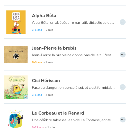
Alpha Bêta
…
Alpa Bêta, un abécédaire narratif, didactique et comique.
3-5 ans
- 2 min
Jean-Pierre la brebis
…
Jean-Pierre la brebis ne donne pas de lait. C'est ennuyeux. Jean-Pierre se sent comme une brebis ratée. Mais il sait aussi que le berger l'aime bien : ils partagent des histoires, sont ensemble durant la préparation du fromage et s'endorment côte à côte. Et une nuit, le loup menace le troupeau. Ni une, ni deux, Jean-Pierre part au péril de sa vie.
6-8 ans
- 7 min
Cici Hérisson
…
Face au danger, on pense à soi, et c’est formidable de penser à protéger aussi les autres ! C’est ce que fait Cici le petit hérisson lors de sa rencontre avec l’incroyable champignon rouge. Même s'il a très peur pour lui, en pensant à son ami Weiwei et avec le réconfort de son papa Haobaba, Cici surmontera les épreuves.
3-5 ans
- 4 min
Le Corbeau et le Renard
…
Une célèbre fable de Jean de La Fontaine, écrite en 1668. C'est le 31 mars que Jean de La Fontaine fait paraitre son premier ouvrage : « Les Fables Choisies ».
9-12 ans
- 1 min