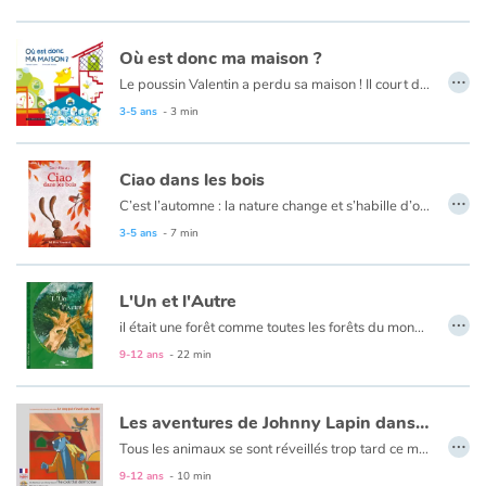
Sous la couette, c’est vraiment chouette !
Où est donc ma maison ?
…
Retrouvez dans ce livre des tutos imagés de langue des signes !
Le poussin Valentin a perdu sa maison ! Il court de-ci, de-là... Il interroge ses voisins...
3-5 ans
- 3 min
Ciao dans les bois
…
C’est l’automne : la nature change et s’habille d’or et de roux. Mais que fait Ciao dans les bois ? Il s’est complètement perdu…
Heureusement, il va bientôt rencontrer des amis extraordinaires qui vont l’aider à retrouver son chemin !
3-5 ans
- 7 min
L'Un et l'Autre
…
il était une forêt comme toutes les forêts du monde... peuplée d'arbres et d'écureuils, renards et autres hiboux. Parmi cette société, vivaient deux perturbateurs : un marronnier et un châtaignier, affligés d'un malheur, tous deux voisins, ils se haïssaient...
9-12 ans
- 22 min
Les aventures de Johnny Lapin dans Le coq qui n'avait pas chanté
…
Tous les animaux se sont réveillés trop tard ce matin à la ferme. Alphonse le coq n'a pas chanté. Il a disparu. Johnny, le lapin détective, se charge de mener l'enquête pour résoudre cette étrange énigme.
9-12 ans
- 10 min