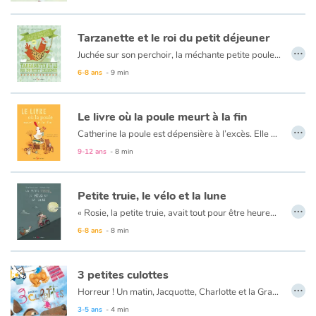
Tarzanette et le roi du petit déjeuner
…
Juchée sur son perchoir, la méchante petite poulette s’ennuyait. C’est que depuis qu’elle a affronté le loup, la ferme est bien tranquille. Juste comme elle commençait à somnoler, l’arrivée de Jacquot Phaneuf, un homme d’affaires communément appelé le roi du petit déjeuner, l’a fait sursauter.
« J’ai besoin d’oeufs, de beaucoup d’oeufs ! Pour préparer des omelettes, des oeufs à la coque, des oeufs pochés, des oeufs brouillés. Pour les battre, les frire, les bouillir ! Se disant, il roulait des yeux, globuleux comme des jaunes d’oeufs. »
6-8 ans
- 9 min
La méchante petite poulette salive à l’idée d’affronter cet homme d’affaires qui menace la liberté et le temps de qualité des poules pour les rendre plus productives et lui permettre de vendre encore plus de déjeuners.
Le livre où la poule meurt à la fin
…
Catherine la poule est dépensière à l’excès. Elle achète tout et n’importe quoi: vêtements, meubles et gadgets en tous genres, quitte à finir criblée de dettes. Elle est la reine du « magasinage » et des cartes de crédit. À quoi bon économiser quand on sait que son temps est compté ? Ainsi, quand son heure est venue et qu’on lui demande de se confesser, Catherine n’a pas de regret, ou peut-être bien qu’un seul !
9-12 ans
- 8 min
Petite truie, le vélo et la lune
…
« Rosie, la petite truie, avait tout pour être heureuse : un grand carré de boue pour s'amuser, de la moulée à volonté, une porcherie délicieusement parfumée. Jouer, manger, dormir, la petite truie ne désirait rien de plus. Jusqu'au jour où apparut dans la cour un vélo rouge qui lui sembla une pure merveille ! » L'histoire attachante et remplie d'humour d'une petite truie qui, avec une détermination hors du commun et l'aide des autres animaux de la ferme, apprendra comment maîtriser l'art de se déplacer sur deux roues.
6-8 ans
- 8 min
3 petites culottes
…
Horreur ! Un matin, Jacquotte, Charlotte et la Grabote ne retrouvent plus leurs culottes ! Un drame à vous donner les chocottes !
3-5 ans
- 4 min