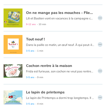
On ne mange pas les mouches - Flies are not good to eat
…
Lili et Bastien vont en vacances à la campagne chez tonton Fernand et tata Hélène. Lili aime jardiner. Bastien, son petit frère, a envie de tout goûter. Mais, dans le jardin, tout n'est pas forcément bon à manger.
Le texte est en français et en anglais.
9-12 ans
- 10 min
Tout neuf !
…
Dans la paille ce matin, un œuf neuf. À qui peut-il bien être ?
3-5 ans
- 1 min
Cochon rentre à la maison
…
Frida est furieuse, son cochon ne veut pas rentrer à la ferme, son chien ne veut pas le chercher, le bâton ne veut pas corriger le chien, le feu ne veut pas brûler le bâton… Mais pourquoi le cochon n’obéit pas ?
Ce kamishibaï est un conte randonnée.
3-5 ans
- 9 min
Le lapin de printemps
…
Le lapin de Printemps a dormi trop longtemps. Il a laissé l'hiver effacer les couleurs et tout est blanc ! Vite ! Le lapin doit tout repeindre ! Les fleurs, les oiseaux, les animaux ! Mais il a besoin d'aide et tous ses amis proposent des couleurs différentes. Réussira-t-il à peindre toutes ces choses avec les bonnes couleurs ? Sera-t-il assez rapide pour donner vie au Printemps, sans se mélanger les pinceaux...
3-5 ans
- 4 min