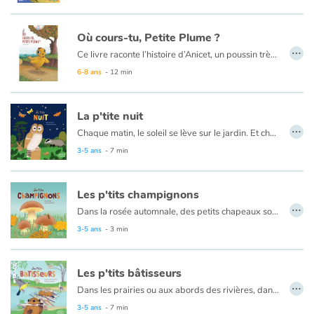
Où cours-tu, Petite Plume ?
…
Ce livre raconte l’histoire d’Anicet, un poussin très gourmand qui picore tout ce qui est à sa portée, même en dehors du poulailler.
Un jour où il se retrouve coincé de l’autre côté du grillage à cause de son ventre devenu énorme, il décide de partir à l’aventure, curieux d’explorer de nouveaux horizons.
6-8 ans
- 12 min
En chemin, il rencontre l’ours Sacha qui le rebaptise Petite Plume et l’invite à partager sa vie riche en expériences et en émotions. Aux côtés de son nouvel ami, notre poussin découvre la liberté et son petit goût de paradis.
Ainsi, jour après jour, Petite Plume comprend que si cette liberté a un prix, une fois qu’on y a goûté, il est difficile de s’en passer.
La p'tite nuit
…
Chaque matin, le soleil se lève sur le jardin. Et chaque soir, il disparaît de l’autre côté. Certains animaux vont se coucher, d’autres se réveillent dès l’arrivée de l’obscurité. Pour Dame ver luisant, c’est l’heure d’illuminer son ventre et d’attirer Monsieur. Pour la chouette, le sanglier, le hérisson ou encore la chauve-souris, le noir est propice à la chasse…
Alors, éteignons nos lumières et écoutons la nuit nous livrer ses secrets !
3-5 ans
- 7 min
Les p'tits champignons
…
Dans la rosée automnale, des petits chapeaux sortent du sol... ce sont les champignons ! Mais sous ces drôles de petits parapluies se cache un extraordinaire et parfois gigantesque entrelacs de fines racines : le mycélium, le véritable corps du champignon ! Lorsqu'un champignon est cueilli, le mycélium continue à s'étendre et bientôt, d'autres fungi repousseront. Et heureusement, parce que nous ne sommes pas les seuls à les adorer ! Les animaux aussi s'en régalent. Mais attention, tous les champignons ne sont pas bons à manger ! Croûtes bleu vif, petits ronds ou en forme d'étoile de mer... odeur de savon, ou de bonbon... entre toutes ces variétés, il y a de quoi se tromper !
3-5 ans
- 3 min
Les p'tits bâtisseurs
…
Dans les prairies ou aux abords des rivières, dans les arbres ou sous terre, les animaux font leur nid. La taupe est gourmande, alors elle remplit son garde-manger de vers de terre pour assouvir ses fringales à tout moment. Le blaireau, lui, creuse une nouvelle sortie pour accéder à sa ribambelle de toilettes extérieures. Hors de question de souiller son terrier ! Quant à l'incroyable castor, il étanchéifie sa hutte avec des branches de bouleau qu'il a rongées plus tôt dans la matinée. Que ce soit pour se protéger du danger ou pour préparer un précieux cocon et accueillir leurs petits, les animaux sont d'incroyables architectes!
3-5 ans
- 7 min