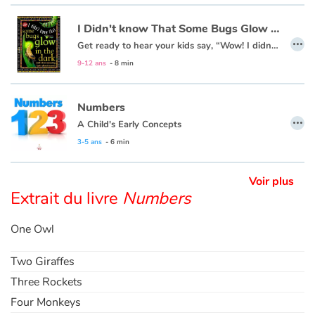
I Didn't know That Some Bugs Glow in the Dark
Apprendre les langues
…
Get ready to hear your kids say, “Wow! I didn’t know that!” as they dive into this fun, informative, question-answering series of books!
9-12 ans
- 8 min
Dyslexie, troubles de la lecture
Nos listes de lecture
Numbers
…
A Child's Early Concepts
Les plus lus
3-5 ans
- 6 min
Coups de coeur
Voir plus
Extrait du livre
Numbers
One Owl
Two Giraffes
Three Rockets
Four Monkeys