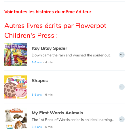
Voir toutes les histoires du même éditeur
Catalogue anglais
Autres livres écrits par Flowerpot
Children's Press :
Contraste +
Itsy Bitsy Spider
…
Aide
Down came the rain and washed the spider out.
3-5 ans
- 4 min
Accueil
Shapes
Famille
…
Écoles
3-5 ans
- 6 min
Médiathèques
My First Words Animals
…
The 1st Book of Words series is an ideal learning tool for budding young minds. Every page is filled with vivid, close-up photos of familiar people, places and things, illustrating simple word concepts that expand vocabulary skills.
Vidéos & Tutoriaux
3-5 ans
- 6 min