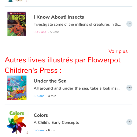
I Know About! Insects
Blog
…
Investigate some of the millions of creatures in the species of insects!
Actualités
9-12 ans
- 55 min
Par thématique
Voir plus
Autres livres illustrés par Flowerpot
Rencontres et témoignages
Children's Press :
Contes d'ici et d'ailleurs
Under the Sea
…
All around and under the sea, take a look inside and explore with me.
Autour de la lecture
3-5 ans
- 4 min
Apprendre à lire
Colors
…
Livre audio
A Child's Early Concepts
3-5 ans
- 6 min
Activités et ateliers