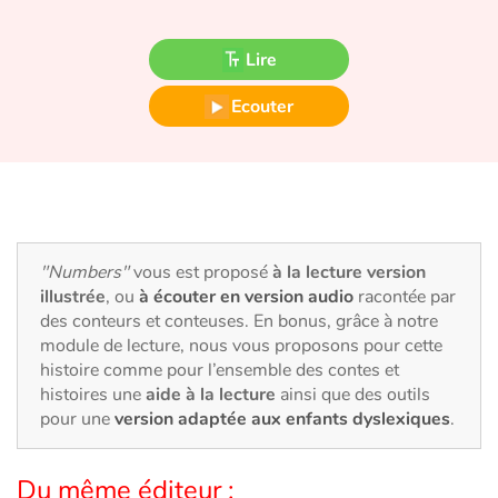
Fable, mythe, littérature et poésie
Lire
Princesses et princes, rois, reines et dragons
Ecouter
Ogres, monstres et sorcières
Héroïnes et héros
Écologie, nature, saisons
"Numbers"
vous est proposé
à la lecture version
Les animaux
illustrée
, ou
à écouter en version audio
racontée par
des conteurs et conteuses. En bonus, grâce à notre
Voyage, épopée, enquête, aventure
module de lecture, nous vous proposons pour cette
histoire comme pour l’ensemble des contes et
Autour du monde
histoires une
aide à la lecture
ainsi que des outils
pour une
version adaptée aux enfants dyslexiques
.
Apprentissage
Du même éditeur :