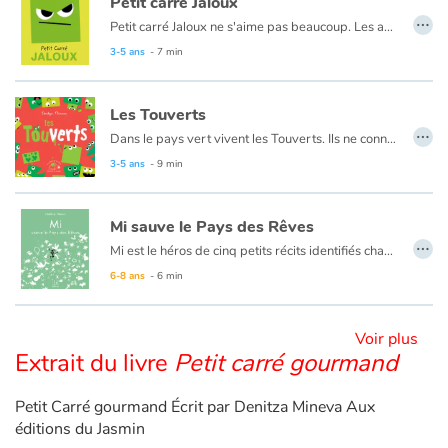
Petit carré Jaloux
…
Petit carré Jaloux ne s'aime pas beaucoup. Les autres sont tellement mieux que lui...
3-5 ans
- 7 min
Blog
Actualités
Les Touverts
…
Dans le pays vert vivent les Touverts. Ils ne connaissent que la couleur verte. Tout est vert, ils l’ont appris de leurs pères, qui, eux-mêmes, l’ont appris de leurs pères.
Par thématique
Seuls les enfants remarquent parfois une rose rouge par ci, un nuage gris par là. Mais malheur au petit Touvert qui demande ce que c’est !
3-5 ans
- 9 min
Un jour, un petit Vert tombe nez à nez avec un petit Rouge, et c’est le début d’une drôle d’aventure…
Rencontres et témoignages
Un livre sur la découverte et l’acceptation de l’autre.
Mi sauve le Pays des Rêves
…
Contes d'ici et d'ailleurs
Mi est le héros de cinq petits récits identifiés chacun par une couleur (bleu, vert, rouge, jaune, et rose) et émaillés de situations pleines de poésie. Des histoires courtes pour les tout-petits, animées de dessins en noir et blanc au trait original, qui nous plongent dans un univers onirique et singulier.
6-8 ans
- 6 min
Autour de la lecture
Voir plus
Apprendre à lire
Extrait du livre
Petit carré gourmand
Livre audio
Petit Carré gourmand Écrit par Denitza Mineva Aux
éditions du Jasmin
Activités et ateliers