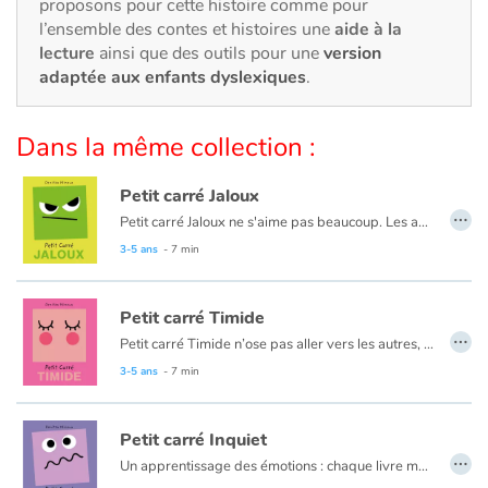
Art, espace, activité
proposons pour cette histoire comme pour
l’ensemble des contes et histoires une
aide à la
lecture
ainsi que des outils pour une
version
Documentaires
adaptée aux enfants dyslexiques
.
En famille
Dans la même collection :
Quotidien et loisirs
Petit carré Jaloux
…
À l'école
Petit carré Jaloux ne s'aime pas beaucoup. Les autres sont tellement mieux que lui...
3-5 ans
- 7 min
Fêtes et évènements
Petit carré Timide
Amour et amitié
…
Petit carré Timide n’ose pas aller vers les autres, il préfère se cacher. On n’entend pas sa voix et parfois, il est presque invisible…
3-5 ans
- 7 min
Sujets de société
Émotions et sentiments
Petit carré Inquiet
…
Un apprentissage des émotions : chaque livre met en scène un petit personnage amusant et attachant, qui représente un sentiment ou une attitude. À travers ce personnage à la forme géométrique amusante, le livre traite de notre capacité à apprivoiser et à maîtriser nos émotions.
Formats et illustrations