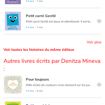
3-5 ans
- 7 min
Catalogue anglais
Petit carré Gentil
…
Petit carré Gentil est doux et attentionné. Il est toujours ravi d'aider ses amis. Mais à trop vouloir aider, on se retrouve vite fatigué...
3-5 ans
- 7 min
Contraste +
Voir plus
Aide
Voir toutes les histoires du même éditeur
Accueil
Autres livres écrits par Denitza Mineva
Famille
:
Écoles
Pour toujours
…
Mille éclats de couleurs vives dansent sur les pages et composent des images : les jours et les nuits se suivent, les rires se transforment en soupirs, les saisons défilent… Dans ce tourbillon de perpétuels mouvements, y a-t-il des choses qui ne changent pas ? Ou peut-être un lieu secret pour s’abriter, se ressourcer… Oui, tout change, tout le temps. Et pourtant !
Médiathèques
3-5 ans
- 8 min
Vidéos & Tutoriaux