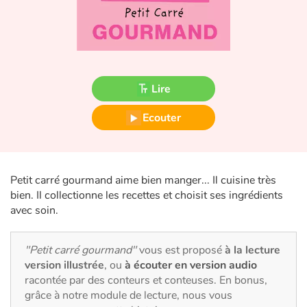
Fable, mythe, littérature et poésie
Princesses et princes, rois, reines et dragons
Ogres, monstres et sorcières
Lire
Héroïnes et héros
Ecouter
Écologie, nature, saisons
Les animaux
Petit carré gourmand aime bien manger... Il cuisine très
bien. Il collectionne les recettes et choisit ses ingrédients
Voyage, épopée, enquête, aventure
avec soin.
Autour du monde
"Petit carré gourmand"
vous est proposé
à la lecture
version illustrée
, ou
à écouter en version audio
Apprentissage
racontée par des conteurs et conteuses. En bonus,
grâce à notre module de lecture, nous vous