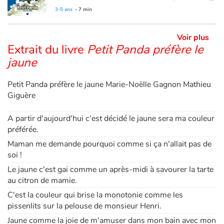
Ce livre est aussi disponible en anglais :
Little Panda dreams of blue
3-5 ans
- 7 min
Voir plus
Extrait du livre
Petit Panda préfère le
jaune
Petit Panda préfère le jaune Marie-Noëlle Gagnon Mathieu
Giguère
A partir d'aujourd'hui c'est décidé le jaune sera ma couleur
préférée.
Maman me demande pourquoi comme si ça n'allait pas de
soi !
Le jaune c'est gai comme un après-midi à savourer la tarte
au citron de mamie.
C'est la couleur qui brise la monotonie comme les
pissenlits sur la pelouse de monsieur Henri.
Jaune comme la joie de m'amuser dans mon bain avec mon