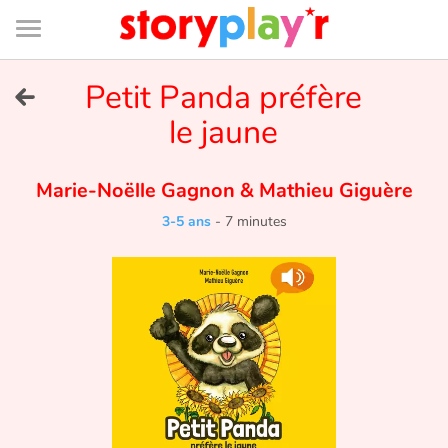
Connexion
Menu
Contenu
Recherche
Bibliothèque
Bas
de
page
Menu
➜
Petit Panda préfère
EN
le jaune
Je me connecte
Marie-Noëlle Gagnon
&
Mathieu Giguère
Tester gratuitement
3-5 ans
-
7 minutes
Bibliothèque
Prix
Accueil
Contes d'ici et d'ailleurs