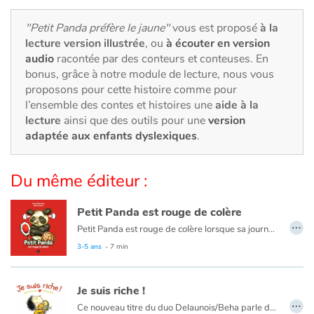
Art, espace, activité
"Petit Panda préfère le jaune"
vous est proposé
à la
Documentaires
lecture version illustrée
, ou
à écouter en version
audio
racontée par des conteurs et conteuses. En
En famille
bonus, grâce à notre module de lecture, nous vous
proposons pour cette histoire comme pour
l’ensemble des contes et histoires une
aide à la
Quotidien et loisirs
lecture
ainsi que des outils pour une
version
adaptée aux enfants dyslexiques
.
À l'école
Fêtes et évènements
Du même éditeur :
Amour et amitié
Petit Panda est rouge de colère
…
Petit Panda est rouge de colère lorsque sa journée ne se passe pas comme voulu...
Sujets de société
Ce livre est aussi disponible en anglais :
Little Panda sees red
3-5 ans
- 7 min
Émotions et sentiments
Je suis riche !
…
Ce nouveau titre du duo Delaunois/Beha parle de richesse. Cette richesse si évidente dans un pays comme le nôtre qu’on ne l’apprécie même plus. Elle nous permet cependant de vivre en paix, de faire des choix, de partager nos opinions, nos joies et nos peines. Sans être moralisateur, cet album constitue un excellent point de départ pour une discussion sur la vraie valeur des choses.
Formats et illustrations