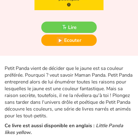
Fable, mythe, littérature et poésie
Princesses et princes, rois, reines et dragons
Lire
Ogres, monstres et sorcières
Ecouter
Héroïnes et héros
Écologie, nature, saisons
Petit Panda vient de décider que le jaune est sa couleur
préférée. Pourquoi ? veut savoir Maman Panda. Petit Panda
Les animaux
entreprend alors de lui énumérer toutes les raisons pour
lesquelles le jaune est une couleur fantastique. Mais sa
Voyage, épopée, enquête, aventure
raison secrète, toutefois, il ne la révélera qu'à toi ! Plongez
sans tarder dans l'univers drôle et poétique de Petit Panda
Autour du monde
découvre les couleurs, une série de livres narrés et animés
pour les tout-petits.
Apprentissage
Ce livre est aussi disponible en anglais :
Little Panda
likes yellow
.