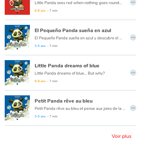
…
Little Panda sees red when nothing goes round...
This book is also available in French:
Petit Panda est rouge de colère
6-8 ans
- 7 min
Blog
El Pequeño Panda sueña en azul
Actualités
…
El Pequeño Panda sueña en azul y descubre el mar...
3-5 ans
- 7 min
Par thématique
Rencontres et témoignages
Little Panda dreams of blue
…
Little Panda dreams of blue... But why?
Contes d'ici et d'ailleurs
This book is also available in French:
Petit Panda rêve au bleu
6-8 ans
- 7 min
Autour de la lecture
Petit Panda rêve au bleu
…
Petit Panda rêve au bleu et pense aux joies de la mer...
Apprendre à lire
Ce livre est aussi disponible en anglais :
Little Panda dreams of blue
3-5 ans
- 7 min
Livre audio
Voir plus
Activités et ateliers