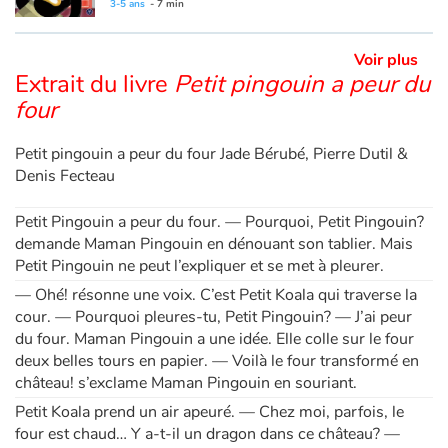
This book is also available in French:
Petit pingouin a peur du four
3-5 ans
- 7 min
Voir plus
Extrait du livre
Petit pingouin a peur du
four
Petit pingouin a peur du four Jade Bérubé, Pierre Dutil &
Denis Fecteau
Petit Pingouin a peur du four. — Pourquoi, Petit Pingouin?
demande Maman Pingouin en dénouant son tablier. Mais
Petit Pingouin ne peut l’expliquer et se met à pleurer.
— Ohé! résonne une voix. C’est Petit Koala qui traverse la
cour. — Pourquoi pleures-tu, Petit Pingouin? — J’ai peur
du four. Maman Pingouin a une idée. Elle colle sur le four
deux belles tours en papier. — Voilà le four transformé en
château! s’exclame Maman Pingouin en souriant.
Petit Koala prend un air apeuré. — Chez moi, parfois, le
four est chaud… Y a-t-il un dragon dans ce château? —