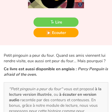
Fable, mythe, littérature et poésie
Princesses et princes, rois, reines et dragons
Lire
Ogres, monstres et sorcières
Ecouter
Héroïnes et héros
Écologie, nature, saisons
Petit pingouin a peur du four. Quand ses amis viennent lui
rendre visite, eux aussi ont peur du four... Mais pourquoi ?
Les animaux
Ce livre est aussi disponible en anglais :
Percy Penguin is
afraid of the oven
.
Voyage, épopée, enquête, aventure
Autour du monde
"Petit pingouin a peur du four"
vous est proposé
à la
lecture version illustrée
, ou
à écouter en version
audio
racontée par des conteurs et conteuses. En
Apprentissage
bonus, grâce à notre module de lecture, nous vous
proposons pour cette histoire comme pour