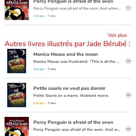
Percy Penguin is afraid of the oven
…
Percy Penguin was afraid of the oven. And when his friends come, they were also afraid of the oven... But why?
Apprendre les langues
This book is also available in French:
Petit pingouin a peur du four
3-5 ans
- 7 min
Dyslexie, troubles de la lecture
Voir plus
Autres livres illustrés par Jade Bérubé :
Nos listes de lecture
Monica Mouse and the moon
…
Les plus lus
Monica Mouse was frustrated. “This is all the moon’s fault!” she thought...
This book is also available in French:
Petite souris ne veut pas dormir
3-5 ans
- 7 min
Coups de coeur
Petite souris ne veut pas dormir
…
Petite Souris en a marre. Vraiment marre.
— Ah, cette lune ! Si elle pouvait ne jamais venir… Je n’irais jamais me coucher ! pense-t-elle, contrariée. Et je vais aller lui dire ce que je pense !
6-8 ans
- 7 min
Ce livre est aussi disponible en anglais :
Monica Mouse and the moon
Percy Penguin is afraid of the oven
…
Percy Penguin was afraid of the oven. And when his friends come, they were also afraid of the oven... But why?