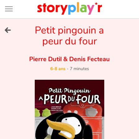
Connexion
Menu
Contenu
Recherche
Bibliothèque
Bas
de
page
Menu
➜
Petit pingouin a
EN
peur du four
Je me connecte
Pierre Dutil
&
Denis Fecteau
Tester gratuitement
6-8 ans
-
7 minutes
Bibliothèque
Prix
Accueil
Contes d'ici et d'ailleurs