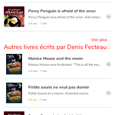
Ce livre est aussi disponible en anglais :
Monica Mouse and the moon
Percy Penguin is afraid of the oven
Blog
…
Percy Penguin was afraid of the oven. And when his friends come, they were also afraid of the oven... But why?
This book is also available in French:
Petit pingouin a peur du four
3-5 ans
- 7 min
Actualités
Par thématique
Voir plus
Autres livres écrits par Denis Fecteau :
Rencontres et témoignages
Monica Mouse and the moon
…
Contes d'ici et d'ailleurs
Monica Mouse was frustrated. “This is all the moon’s fault!” she thought...
This book is also available in French:
Petite souris ne veut pas dormir
3-5 ans
- 7 min
Autour de la lecture
Petite souris ne veut pas dormir
Apprendre à lire
…
Petite Souris en a marre. Vraiment marre.
— Ah, cette lune ! Si elle pouvait ne jamais venir… Je n’irais jamais me coucher ! pense-t-elle, contrariée. Et je vais aller lui dire ce que je pense !
6-8 ans
- 7 min
Livre audio
Ce livre est aussi disponible en anglais :
Monica Mouse and the moon
Activités et ateliers