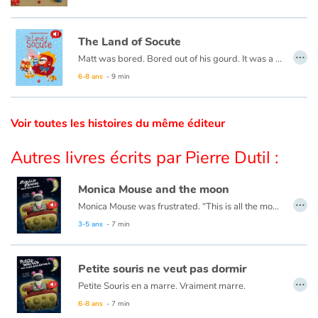
Catalogue anglais
The Land of Socute
…
Matt was bored. Bored out of his gourd. It was a horrible day. A horrible, wet day. A horrible, wet, cold day. He felt like a prisoner, locked up for a crime he did not commit. Desperate for something to do, he rooted through his closet...
This book is also available in French:
Le Pays des Tromignons
6-8 ans
- 9 min
Contraste +
Voir toutes les histoires du même éditeur
Aide
Autres livres écrits par Pierre Dutil :
Accueil
Monica Mouse and the moon
…
Famille
Monica Mouse was frustrated. “This is all the moon’s fault!” she thought...
This book is also available in French:
Petite souris ne veut pas dormir
3-5 ans
- 7 min
Écoles
Petite souris ne veut pas dormir
Médiathèques
…
Petite Souris en a marre. Vraiment marre.
Vidéos & Tutoriaux
— Ah, cette lune ! Si elle pouvait ne jamais venir… Je n’irais jamais me coucher ! pense-t-elle, contrariée. Et je vais aller lui dire ce que je pense !
6-8 ans
- 7 min