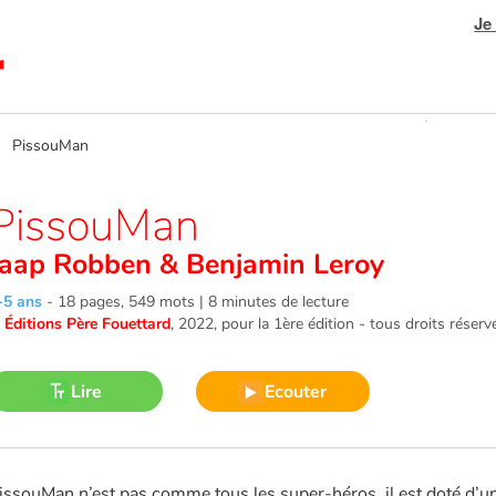
Je
 PissouMan
PissouMan
Jaap Robben
&
Benjamin Leroy
-5 ans
-
18 pages, 549 mots | 8 minutes de lecture
©
Éditions Père Fouettard
, 2022
, pour la 1ère édition - tous droits réserv
Lire
Ecouter
issouMan n’est pas comme tous les super-héros, il est doté d’un 