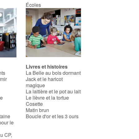
Écoles
Livres et histoires
nts
La Belle au bois dormant
rmir
Jack et le haricot
magique
La laitière et le pot au lait
se
Le lièvre et la tortue
Cosette
Matin brun
taine
Boucle d'or et les 3 ours
pour le
au CP,