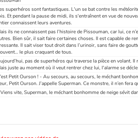
issouMan
es superhéros sont fantastiques. L'un se bat contre les météorites
ois. Et pendant la pause de midi, ils s'entraînent en vue de nou
ntier connaissent leurs aventures.
ais ils ne connaissent pas l’histoire de Pissouman, car lui, ce 
utres. Bien sûr, il sait faire certaines choses. Il est capable de rem
ressante. Il sait viser tout droit dans l’urinoir, sans faire de g
rouvent… le plus craquant de tous.
ujourd’hui, pas de superhéros qui traverse la pièce en volant. Il
ais juste au moment où il veut rentrer chez lui, l'alarme se décle
’est Petit Ourson ! - Au secours, au secours, le méchant bonhom
eur, Petit Ourson. J’appelle Superman. Ce monstre, il n’en fera 
 Viens vite, Superman, le méchant bonhomme de neige sévit dans 