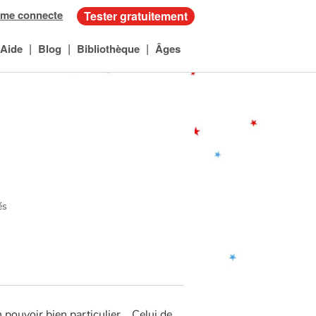
 me connecte
Tester gratuitement
|
|
|
Aide
Blog
Bibliothèque
Âges
és
pouvoir bien particulier... Celui de