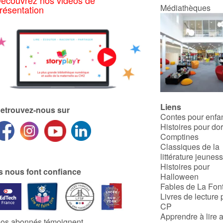
écouvrez nos vidéos de
Médiathèques
résentation
Liens
etrouvez-nous sur
Contes pour enfa
Histoires pour do
Comptines
Classiques de la
littérature jeunes
Histoires pour
ls nous font confiance
Halloween
Fables de La Fon
Livres de lecture 
CP
Apprendre à lire 
os abonnés témoignent