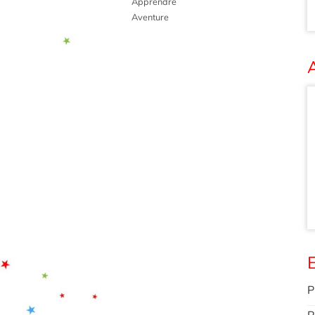
Apprendre
Aventure
A
E
P