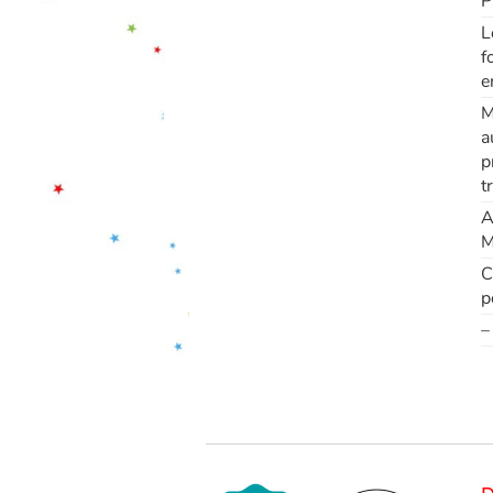
P
L
f
e
M
a
p
t
A
M
C
p
–