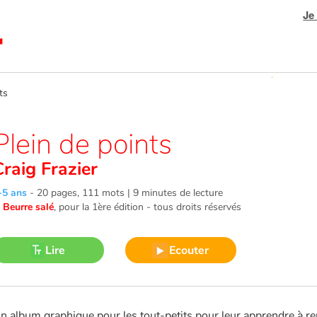
Je
ts
Plein de points
Craig Frazier
-5 ans
-
20 pages, 111 mots | 9 minutes de lecture
©
Beurre salé
, pour la 1ère édition - tous droits réservés
Lire
Ecouter
n album graphique pour les tout-petits pour leur apprendre à r