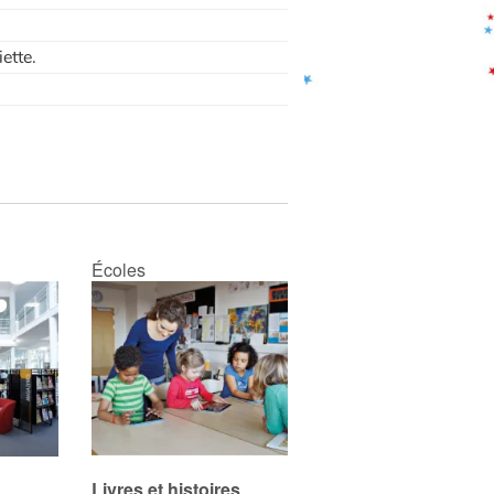
ette.
Écoles
Livres et histoires