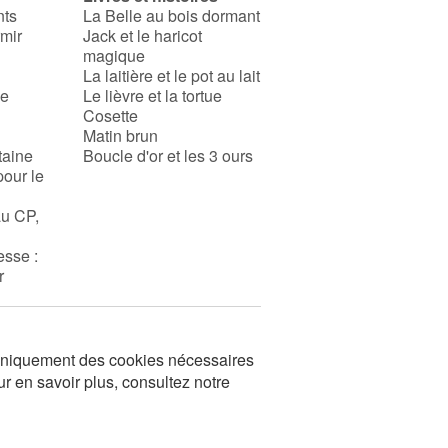
nts
La Belle au bois dormant
rmir
Jack et le haricot
magique
La laitière et le pot au lait
se
Le lièvre et la tortue
Cosette
Matin brun
taine
Boucle d'or et les 3 ours
pour le
au CP,
esse :
r
s uniquement des cookies nécessaires
ur en savoir plus, consultez notre