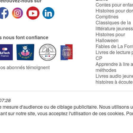
etrouvez-nous sur
Contes pour enfa
Histoires pour do
Comptines
Classiques de la
littérature jeunes
Histoires pour
ls nous font confiance
Halloween
Fables de La Fon
Livres de lecture 
CP
Apprendre à lire 
os abonnés témoignent
méthodes
Livres audio jeun
histoires à écoute
 07:28
 de mesure d'audience ou de ciblage publicitaire. Nous utilison
nt sur notre site, vous acceptez l'utilisation de ces cookies. Po