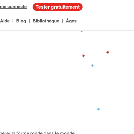
 me connecte
Tester gratuitement
|
|
|
Aide
Blog
Bibliothèque
Âges
epérer la forme ronde dans le monde