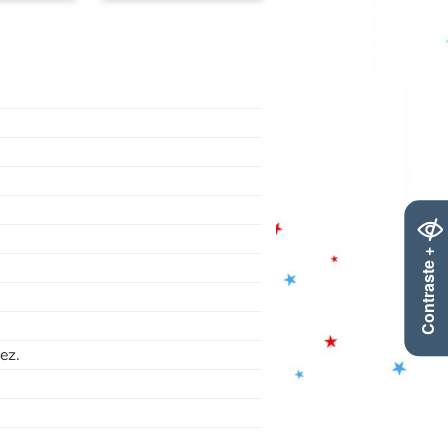
Contraste +
ez.