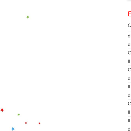
E
C
d
d
C
I
C
d
I
d
C
I
I
d