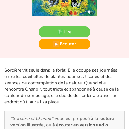
Fable, mythe, littérature et poésie
Princesses et princes, rois, reines et dragons
Ogres, monstres et sorcières
Lire
Ecouter
Héroïnes et héros
Écologie, nature, saisons
Sorcière vit seule dans la forêt. Elle occupe ses journées
Les animaux
entre les cueillettes de plantes pour ses tisanes et des
séances de contemplation de la nature. Quand elle
Voyage, épopée, enquête, aventure
rencontre Chanoir, tout triste et abandonné à cause de la
couleur de son pelage, elle décide de l’aider à trouver un
Autour du monde
endroit où il aurait sa place.
Apprentissage
"Sorcière et Chanoir"
vous est proposé
à la lecture
version illustrée
, ou
à écouter en version audio