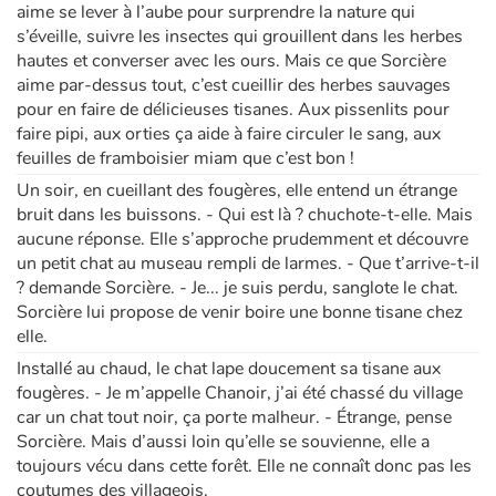
aime se lever à l’aube pour surprendre la nature qui
s’éveille, suivre les insectes qui grouillent dans les herbes
hautes et converser avec les ours. Mais ce que Sorcière
Blog
aime par-dessus tout, c’est cueillir des herbes sauvages
pour en faire de délicieuses tisanes. Aux pissenlits pour
Actualités
faire pipi, aux orties ça aide à faire circuler le sang, aux
feuilles de framboisier miam que c’est bon !
Par thématique
Un soir, en cueillant des fougères, elle entend un étrange
bruit dans les buissons. - Qui est là ? chuchote-t-elle. Mais
Rencontres et témoignages
aucune réponse. Elle s’approche prudemment et découvre
un petit chat au museau rempli de larmes. - Que t’arrive-t-il
Contes d'ici et d'ailleurs
? demande Sorcière. - Je... je suis perdu, sanglote le chat.
Sorcière lui propose de venir boire une bonne tisane chez
Autour de la lecture
elle.
Installé au chaud, le chat lape doucement sa tisane aux
Apprendre à lire
fougères. - Je m’appelle Chanoir, j’ai été chassé du village
car un chat tout noir, ça porte malheur. - Étrange, pense
Livre audio
Sorcière. Mais d’aussi loin qu’elle se souvienne, elle a
toujours vécu dans cette forêt. Elle ne connaît donc pas les
coutumes des villageois.
Activités et ateliers