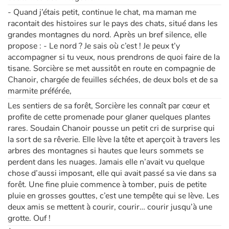
- Quand j’étais petit, continue le chat, ma maman me
racontait des histoires sur le pays des chats, situé dans les
Apprendre les langues
grandes montagnes du nord. Après un bref silence, elle
propose : - Le nord ? Je sais où c’est ! Je peux t’y
Dyslexie, troubles de la lecture
accompagner si tu veux, nous prendrons de quoi faire de la
tisane. Sorcière se met aussitôt en route en compagnie de
Nos listes de lecture
Chanoir, chargée de feuilles séchées, de deux bols et de sa
marmite préférée,
Les plus lus
Les sentiers de sa forêt, Sorcière les connaît par cœur et
profite de cette promenade pour glaner quelques plantes
Coups de coeur
rares. Soudain Chanoir pousse un petit cri de surprise qui
la sort de sa rêverie. Elle lève la tête et aperçoit à travers les
arbres des montagnes si hautes que leurs sommets se
perdent dans les nuages. Jamais elle n’avait vu quelque
chose d’aussi imposant, elle qui avait passé sa vie dans sa
forêt. Une fine pluie commence à tomber, puis de petite
pluie en grosses gouttes, c’est une tempête qui se lève. Les
deux amis se mettent à courir, courir… courir jusqu’à une
grotte. Ouf !