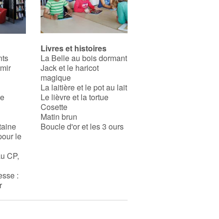
Livres et histoires
nts
La Belle au bois dormant
rmir
Jack et le haricot
magique
La laitière et le pot au lait
se
Le lièvre et la tortue
Cosette
Matin brun
taine
Boucle d'or et les 3 ours
pour le
au CP,
esse :
r