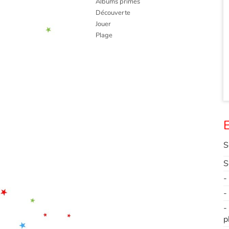
Albums primés
Découverte
Jouer
Plage
E
S
S
-
-
-
p