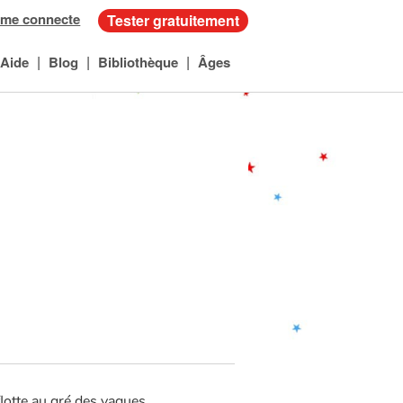
 me connecte
Tester gratuitement
|
|
|
Aide
Blog
Bibliothèque
Âges
flotte au gré des vagues.