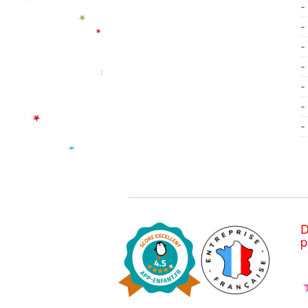
-
-
-
-
-
-
-
D
p