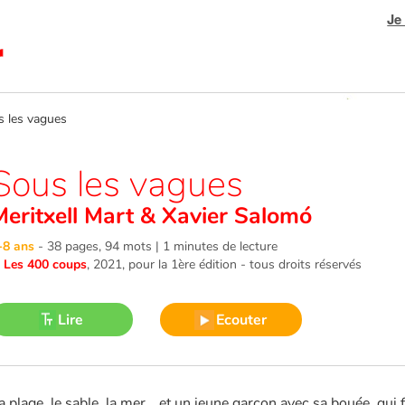
Je
les vagues
Sous les vagues
Meritxell Mart
&
Xavier Salomó
-8 ans
-
38 pages, 94 mots | 1 minutes de lecture
©
Les 400 coups
, 2021
, pour la 1ère édition - tous droits réservés
Lire
Ecouter
a plage, le sable, la mer… et un jeune garçon avec sa bouée, qui 