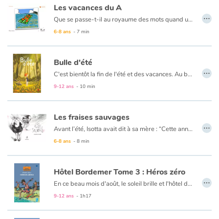
Les vacances du A
…
Que se passe-t-il au royaume des mots quand une lettre, fatiguée, décide de partir en vacances ? C’est la zizanie ! Surtout quand cette lettre est la première de l’alphabet…
Blog
6-8 ans
- 7 min
Actualités
Bulle d'été
…
Par thématique
C'est bientôt la fin de l'été et des vacances. Au bord de la piscine cassée, le temps est comme suspendu pour le jeune garçon qui termine son petit-déjeuner les pieds dans l’eau. Livré à lui-même, l’enfant occupe son temps à mille petites activités et au dessin. L’après-midi, une cape sur le dos, il enfourche son vélo. Quand il a de la chance, il croise Lily dont il ne connaît que le prénom… Demain c’est la rentrée !
9-12 ans
- 10 min
Rencontres et témoignages
Les fraises sauvages
Contes d'ici et d'ailleurs
…
Avant l’été, Isotta avait dit à sa mère : “Cette année, je veux de la liberté, de l’aventure pour mes vacances !” Aussi lorsque sa mère lui répond qu’elle ira chez Nonna, sa grand-mère, la déception est grande…
6-8 ans
- 8 min
Autour de la lecture
Apprendre à lire
Hôtel Bordemer Tome 3 : Héros zéro
…
En ce beau mois d'août, le soleil brille et l'hôtel de mon père est plein à craquer.
Livre audio
Bref, c'est le bonheur ! Qui ne dure pas hélas : un riche couple d'Américains a décidé de passer quelques jours à l'hôtel. Mon cher Papa est aux anges. Moi, je suis loin de partager sa joie : leur fils est champion en tout et surtout en frime. Ce qui n'est pas pour déplaire à mon amie Rosy. Entre lui et moi, il va falloir qu'elle choisisse !
9-12 ans
- 1h17
Activités et ateliers