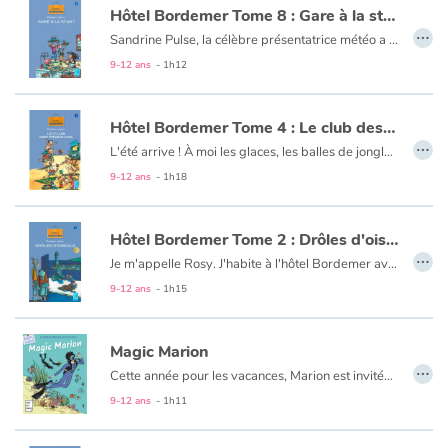
Hôtel Bordemer Tome 8 : Gare à la star !
…
Sandrine Pulse, la célèbre présentatrice météo a réservé une chambre à l'hôtel Bordemer ! Quelqu'un d'aussi important, on n'en voit pas tous les jours ici. Et pour être une star, c'est une star, cette Sandrine Pulse ! On n'a pas été déçu. Une sacrée capricieuse, oui ! Mon copain Georges-Albert et moi, on a décidé de lui montrer ce que ça coûte de prendre des grands airs...
Apprendre les langues
9-12 ans
- 1h12
Dyslexie, troubles de la lecture
Hôtel Bordemer Tome 4 : Le club des pingouins
…
Nos listes de lecture
L'été arrive ! À moi les glaces, les balles de jonglage et le nouveau maillot de bain ! Sauf que pour tout ça, il faut des sous... Et mon grand-père ne me donne pas une miette d'argent de poche ! Alors, avec mon copain Georges-Albert, le fils du directeur de l'hôtel, on a décidé de s'occuper des enfants des clients. Pour une petite pièce ou deux...
9-12 ans
- 1h18
Les plus lus
Hôtel Bordemer Tome 2 : Drôles d'oiseaux
Coups de coeur
…
Je m'appelle Rosy. J'habite à l'hôtel Bordemer avec mon Grand-père, le jardinier.
L'été touche à sa fin : adieu les vacances, bonjour l'école. Heureusement il y a Georges-Albert, le fils du patron, sauf que lui il est content que la rentrée approche, alors que moi, pas du tout. Mais l'arrivée d'un étrange couple à l'hôtel va me sortir de l'ennui.
9-12 ans
- 1h15
Magic Marion
…
Cette année pour les vacances, Marion est invitée à passer Noël avec sa meilleure amie Camille sur l'île de la Martinique. Au programme : plongée et découverte de l'océan ! Les meilleures vacances qu'on puisse imaginer jusqu'à ce que le beau Francky s'en mêle...
9-12 ans
- 1h11