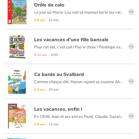
Drôle de colo
…
Le jour où Marie-Lou voit sa maman sortir les valises, elle saute de joie : « Hourra, on part en voyage ! » Hélas, ses parents sont invités à un congrès en Italie, et ils n’ont pas l’intention de l’emmener. Elle ira en colonie pendant ce temps-là. En colonie ? On veut se débarrasser d’elle ? Marie-Lou a beau rugir et trépigner, rien n’y fait, elle part quand même. A peine le car a-t-il démarré qu’elle a déjà tout pris en grippe : la directrice, les autres enfants, leurs bonnets et leurs chansons. Marie-Lou est décidée : ça ne se passera pas comme ça !
6-8 ans
- 22 min
Les vacances d'une fille bancale
…
Pour cet été, c’est cuit ! Pas le choix ! Pénélope est envoyée chez son oncle et sa tante, dans un « trou perdu », où elle aura pour seuls compagnons son cousin borné et sa cousine folle de fringues, de maquillage et de garçons ! L’horreur ! Et bien sûr, ils ne manqueront pas de se moquer d’elle et de sa démarche quelque peu… bancale. Elle les déteste ! Ces vacances vont être é-pou-van-tables ! Mais, Pénélope n’a prévu ni la rencontre avec le charmant Dylan, ni celle avec l’étrange Maya.
Un roman pour les lecteur à partir de 10 ans, qui parle d’’acceptation de soi et des autres, des différences qui enrichissent, d’amitié et d’amour.
9-12 ans
- 1h50
Ca barde au Svalbard
…
Comme chaque été, Manon rejoint sa cousine Alvida pour les vacances, en Norvège. Dès leurs retrouvailles, elles échangent leurs cadeaux : des bonnets à oreilles de lapin des neiges, et des talkies-walkies. Parfait pour jouer aux espionnes ! Alors qu’elles s’amusent avec leurs talkies-walkies le long du quai, elles interceptent une étrange conversation entre deux hommes. Ravies de se prendre pour des détectives et à l’insu des deux inconnus, elles notent chaque jour de nouvelles informations dans leur carnet. Jusqu'au moment...
6-8 ans
- 20 min
Les vacances, enfin !
…
En 1936, Jean et ses ami·es René, Claude, Suzanne et Luigi partagent leur quotidien à l’école, mais aussi en dehors, entre parties de pêche et de football. Leurs parents, ouvriers dans les usines de Saint-Étienne, travaillent dur pour subvenir aux besoins de leur famille. Le dimanche 3 mai 1936, leur quotidien bascule : le Front populaire est élu aux législatives. Bientôt, ce sont les travailleurs qui sortent dans les rues pour défendre leurs droits : de meilleures conditions de travail et des congés payés. En écoutant ses parents et la radio, et en discutant avec ses camarades, Jean est témoin des changements amorcés par l’élection du Front populaire. Il vit le combat des ouvriers à travers ses yeux d’enfant, mais il en saisit toute l’importance lorsque ses propres rêves prennent réalité, avec son départ à la mer pour ses premières vacances en famille.
6-8 ans
- 13 min