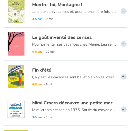
Montre-toi, Montagne !
…
Jana part en vacances et, pour la première fois, elle va voir la montagne. Impatiente, elle passe le voyage à en parler à son chien, à poser des questions à ses parents ou à rêver de ce gros rocher aussi haut que les nuages. Mais quelle déception, en se rapprochant du chalet, elle découvre que la montagne se cache dans la brume. Ce soir-là, Jana s’endort inquiète et déçue. Pourra-t-elle enfin voir en vrai la montagne ?
Un album plein de douceur et d’enthousiasme, sur la route des vacances.
3-5 ans
- 9 min
Le goût inventé des cerises
…
Pour pimenter ses vacances chez Mémé, Léa se lance dans une chasse au trésor avec sa cousine Jeanne. Résultat : Mémé se fâche. Léa est pourtant bien décidée à le trouver, ce trésor.
6-8 ans
- 12 min
Fin d'été
…
Ça y est, les vacances sont bel et bien finies, c’est le moment de rentrer à la maison. Mais, comme dit Papa dans la voiture : « Il ne faut pas se laisser abattre ! » . Ce retour d’abord douloureux ne peut-il pas se transformer en un moment de partage ? Et si l’on faisait un petit détour ? Et si les vacances pouvaient être un peu prolongées ?
Un album tout en délicatesse sur le chagrin et la nostalgie de l’achèvement, sur le partage aussi de moments en famille, […] pour se souvenir des vacances et se préparer à la rentrée.
6-8 ans
- 8 min
Mimi Cracra découvre une petite mer
…
Mimi cracra est née en 1975. Sortie du crayon d’Agnès Rosenstiehl pour le magazine “Pomme d’api”, cette petite fille aux joues roses et cheveux bruns à laquelle il est facile de s’identifier nous entraîne avec humour dans ses aventures quotidiennes.
3-5 ans
- 1 min