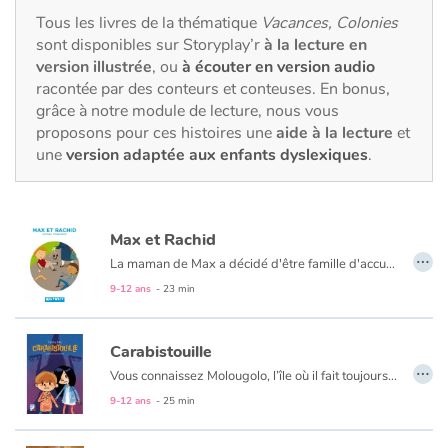
Fable, mythe, littérature et poésie
Tous les livres de la thématique
Vacances, Colonies
sont disponibles sur Storyplay’r
à la lecture en
Princesses et princes, rois, reines et dragons
version illustrée
, ou
à écouter en version audio
racontée par des conteurs et conteuses. En bonus,
Ogres, monstres et sorcières
grâce à notre module de lecture, nous vous
proposons pour ces histoires une
aide à la lecture
et
une
version adaptée aux enfants dyslexiques
.
Héroïnes et héros
Écologie, nature, saisons
Max et Rachid
…
Les animaux
La maman de Max a décidé d'être famille d'accueil le temps des vacances d'été. "Il faut savoir partager" dit-elle. Rachid, le même âge que Max, débarque un beau jour à la campagne. Campagne/Ville ou Bouseu/Rebeu ? Beaucoup de choses les opposent à priori mais deux garçons de 10 ans ça peut aussi avoir de nombreux points communs.
9-12 ans
- 23 min
Voyage, épopée, enquête, aventure
Carabistouille
Autour du monde
…
Vous connaissez Molougolo, l’île où il fait toujours beau ? C’est là qu’Hervé part une semaine en vacances de Noël avec ses parents et sa sœur Lucie. Sauf que sur place, il pleut jour et nuit, un vrai temps de grenouilles ! Mais Hervé s’en fiche : il ne voit pas le temps passer, il joue avec la super console Jeuga XMP 345 qu’il a reçue en cadeau. Jusqu’au moment où apparaît...CARABISTOUILLE. Et alors là, tout s’embrouille !
Apprentissage
9-12 ans
- 25 min