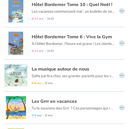
Hôtel Bordemer Tome 10 : Quel Noël !
…
Les vacances commencent mal : un bulletin de notes minable, aucun cadeau en vue pour Noël et des exercices supplémentaires à faire chaque matin. En plus M. Bordemer, le père de mon copain Georges-Albert, a annoncé qu'il allait ouvrir l'hôtel pour les fêtes. Je sens qu'on n'est pas près de manger de la dinde !
9-12 ans
- 1h15
Hôtel Bordemer Tome 6 : Vive la Gym
…
À l'hôtel Bordemer, l'heure est grave ! Les clients s'en vont de plus en plus tôt à la fin de la saison et M. Bordemer, le patron, ne sait pas très bien par quel moyen les retenir. Moi Rosy, comme je suis super-forte en gym, j'ai proposé qu'on organise des cours, un petit plus qui ferait toute la différence... Mais j'étais loin de me douter à quel point il allait y avoir du sport dans notre petit hôtel !
9-12 ans
- 1h20
La musique autour de nous
…
Sofia partira chez ses grands-parents pour les vacances. Elle quittera la plage près de chez elle, le chant des vagues et les murmures du sable, sachant que les sons de la forêt l’attendent. Parmi les pins sombres et les chênes majestueux, elle découvrira la mélodie de la forêt, les sons d’un renard, d’une chouette et d’un loup. En arrivant à la clairière du bois où la lune trône, elle sentira le vent souffler comme au bord l’eau. Elle lèvera sa baguette invisible vers les étoiles, offrant en cadeau à la forêt la musique de la mer.
6-8 ans
- 8 min
Les Grrr en vacances
…
Tu te souviens des Grrr ? Ces personnages qui ronchonnent tout le temps ?
Cette année, après avoir beaucoup râlé, ils sont très fatigués. Alors ils partent en vacances ! Et tu imagines bien que cela ne va pas être de tout repos. Entre le voyage, la nuit en tente et les activités, les Grrr ne vont pas se gêner pour se plaindre. Mais heureusement, quand on vit des aventures imprévues, on en oublie souvent de rouspéter.
3-5 ans
- 8 min
Il s’agit d’un album jeunesse très drôle qui vous fera voir la vie du bon côté et profiter des plaisirs simples qu’elle vous offre.