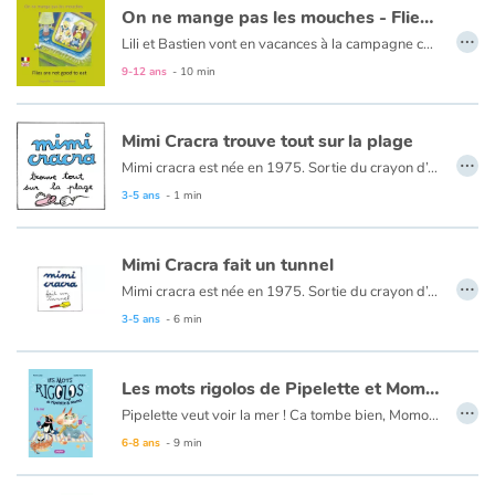
On ne mange pas les mouches - Flies are not good to eat
…
Lili et Bastien vont en vacances à la campagne chez tonton Fernand et tata Hélène. Lili aime jardiner. Bastien, son petit frère, a envie de tout goûter. Mais, dans le jardin, tout n'est pas forcément bon à manger.
Le texte est en français et en anglais.
9-12 ans
- 10 min
Mimi Cracra trouve tout sur la plage
…
Mimi cracra est née en 1975. Sortie du crayon d’Agnès Rosenstiehl pour le magazine “Pomme d’api”, cette petite fille aux joues roses et cheveux bruns à laquelle il est facile de s’identifier nous entraîne avec humour dans ses aventures quotidiennes.
3-5 ans
- 1 min
Mimi Cracra fait un tunnel
…
Mimi cracra est née en 1975. Sortie du crayon d’Agnès Rosenstiehl pour le magazine “Pomme d’api”, cette petite fille aux joues roses et cheveux bruns à laquelle il est facile de s’identifier nous entraîne avec humour dans ses aventures quotidiennes.
3-5 ans
- 6 min
Les mots rigolos de Pipelette et Momo : À la mer
…
Pipelette veut voir la mer ! Ca tombe bien, Momo, son voisin de chat, lui avait promis qu’il l’emmènerait. Soleil, sable chaud, coquillages… C’est le paradis pour nos deux amis. Mais c’est sans compter sur un craffeux, oui un crabe-affreux, qui a décidé de leur gâcher leur petite excursion !
6-8 ans
- 9 min