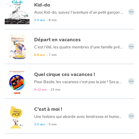
Kid-do
…
Avec Kid-do, suivez l’aventure d’un petit garçon à la plage.
Catalogue anglais
3-5 ans
- 8 min
Départ en vacances
Contraste +
…
C’est l’été, les quatre membres d’une famille préparent le voyage pour le prochain départ en vacances. Le débat est lancé. Quel moyen de transport vont-ils utiliser ?
6-8 ans
- 7 min
Aide
Accueil
Quel cirque ces vacances !
…
Pour Basile, les vacances c'est pas la joie ! Ses parents ne partent pas avec lui et ils ont toujours des idées redoutables. Cette année, c'est un stage de cirque au milieu de Nulle-Part recommandé par tante Anna. Basile n'a aucune envie de faire le clown, ni du trapèze et encore moins du cheval. En plus, le seul autre enfant est une fille ! Pourtant, il faut préparer le spectacle et chacun va devoir trouver sa place dans la troupe du cirque Ravioli.
Famille
9-12 ans
- 23 min
Écoles
C'est à moi !
…
Une histoire qui aborde avec tendresse et humour la difficulté du tout-petit à prêter ses jouets.
Médiathèques
3-5 ans
- 5 min
Vidéos & Tutoriaux