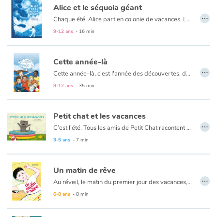
Alice et le séquoia géant
…
Chaque été, Alice part en colonie de vacances. La petite fille déteste ça ! Cette année, son père qui l’élève seul a choisi de l’inscrire dans un nouveau centre, en Ardèche, au Château de Soubeyran construit en pleine nature. Toutes les nuits, Alice se lève pour rejoindre un séquoia géant situé à proximité du château. Mais quelle force invisible la pousse vers cet arbre majestueux ?
9-12 ans
- 16 min
Cette année-là
…
Cette année-là, c'est l'année des découvertes, des amitiés, des blagues... Un voyage scolaire qui sent bon l'air marin et la bonne humeur !
9-12 ans
- 35 min
Petit chat et les vacances
…
C’est l’été. Tous les amis de Petit Chat racontent ce qu’ils vont faire pendant les vacances : Petite Cane part à la mer ; Petit Écureuil ira d’abord chez Papa, puis en camping à la montagne avec Maman ; Petit Hérisson partira seul en Angleterre pour apprendre l’anglais… De retour à la maison, Petit Chat demande à Papa, à son frère, à sa sœur et finalement à Maman : « Et nous, où allons-nous ? ». La réponse surprendra Petit Chat, mais sa famille a une recette pour le bonheur !
3-5 ans
- 7 min
Un matin de rêve
…
Au réveil, le matin du premier jour des vacances, les yeux encore fermés, un enfant se remémore quelques moments de la journée passée : la fin de l’école, le calme à la maison, les jeux avec son frère, son anniversaire, le voyage en voiture jusque chez ses grands-parents...
Hier, il n’y avait pas un nuage dans sa tête. Aujourd’hui, il fait un beau soleil et le ciel est tout bleu.
6-8 ans
- 8 min