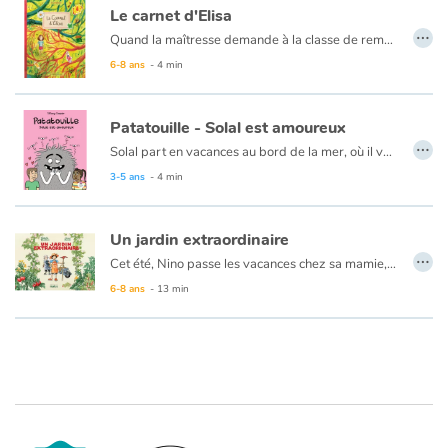
Le carnet d'Elisa
…
Quand la maîtresse demande à la classe de remplir un carnet pendant les vacances, Élisa n’est pas ravie. Pendant que ses amis ont de grands projets, elle doit aller chez son arrière-grand-tante Gertrude, qui parle à peine et vit à la campagne. Rien de palpitant à raconter... du moins, c’est ce qu’Élisa croit !
6-8 ans
- 4 min
Patatouille - Solal est amoureux
…
Solal part en vacances au bord de la mer, où il va retrouver Nassou qu’il aime vraiment beaucoup. Mais Patatouille s’est invité ! Le monstre poilu, qui a toujours de drôles d’idées sur la façon de se comporter lorsqu’on est un garçon, pense aussi tout savoir sur les relations amoureuses. Heureusement, ses conseils tombent à l’eau. Quelle Patatouille !
À nouveau, Tiffany Cooper déconstruit avec humour les attentes patriarcales envers les petits garçons. Cette fois-ci, c’est le thème de l’amour qui est abordé, toujours avec beaucoup de légèreté et de tendresse pour les personnages.
3-5 ans
- 4 min
Un jardin extraordinaire
…
Cet été, Nino passe les vacances chez sa mamie, c’est la première fois qu’il y reste sans ses parents. Sa grand-mère va lui faire découvrir son « jardin extraordinaire » et la vie qui s’y déroule.
6-8 ans
- 13 min