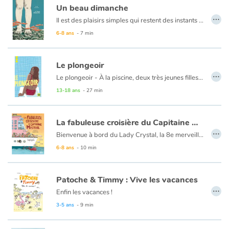
Un beau dimanche
…
Il est des plaisirs simples qui restent des instants de bonheur gravés à jamais. En voici un, conté à hauteur d’enfant.
6-8 ans
- 7 min
Le plongeoir
…
Le plongeoir - À la piscine, deux très jeunes filles sont entraînées malgré elles en haut du plongeoir par deux garçons. D’abord flattées puis inquiètes et tétanisées, elles n’arrivent pas à se défaire de leur emprise. Quand l’une est poussée à l’eau, l’autre parvient enfin à dire non.
13-18 ans
- 27 min
Un saut dans la rivière - Deux garçons, de 12 et 17 ans, passent la journée au bord d’une rivière. L’aîné, soucieux de répondre aux injonctions viriles, jette le plus jeune dans la rivière pour lui apprendre à nager et faire de lui «un homme».
La fabuleuse croisière du Capitaine Mistral
…
C’est l’amour à la plage - Le regard d’une mère sur le couple que forment son grand ado et sa nouvelle petite copine. Les trois sont à la plage et le jeune homme a bien du mal à comprendre que son amie se fâche lorsqu’il l’entraîne contre son gré dans la mer.
Bienvenue à bord du Lady Crystal, la 8e merveille du monde ! Long comme trois terrains de football et aussi haut qu’un immeuble de 20 étages, ce gigantesque paquebot glisse sur l’océan avec plus de 9000 passagers à son bord. Une vraie ville flottante ! Le maire de cette ville, c’est le capitaine Mistral. Il vous souhaite la bienvenue à bord et vous promet LA PLUS BELLE AVENTURE DE VOTRE VIE !
Une parodie joyeusement décalée du tourisme de masse par le génialissime duo italien Davide Cali et Federico Appel.
6-8 ans
- 10 min
Patoche & Timmy : Vive les vacances
…
Enfin les vacances !
Patoche et Timmy attendent ce moment depuis longtemps. La valise est bouclée…
3-5 ans
- 9 min
Direction, le bord de la mer !