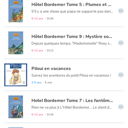
Hôtel Bordemer Tome 5 : Plumes et poils à tous les étages
…
S'il y a une chose que papa ne supporte pas dans son hôtel, ce sont les animaux. Mais quand une cliente est arrivée avec un adorable petit chat dans les bras, je n'ai pas eu le courage de lui dire non. J'étais loin de me douter que suivraient un chien de chasse et un perroquet et qu'il allait falloir se surpasser pour faire s'entendre tout ce petit monde...
9-12 ans
- 1h26
Hôtel Bordemer Tome 9 : Mystère sous terre
…
Depuis quelques temps, "Mademoiselle" Rosy se prend pour une championne, tout ça parce qu'elle participe à une compétition de natation !
Elle peut bien se vanter. A moi aussi, il arrive des choses exceptionnelles : j'ai découvert une carte des souterrains de l'hôtel... et je suis sûr qu'il s'y cache un trésor ! Cette fois je tiens mon succès...
9-12 ans
- 1h13
Piloui en vacances
…
Suivez les aventures du petit Piloui en vacances !
3-5 ans
- 5 min
Hotel Bordemer Tome 7 : Les fantômes de la chambre 13
…
Rien ne va plus à L'Hôtel Bordemer... Le client de la chambre 13 n'a pas fermé l'œil de la nuit : des bruits étranges l'ont empêché de dormir ! D'après Mme Simone, la cuisinière, c'est une affaire de fantôme. Mauvaise publicité pour l'hôtel... qui met mon père (le patron) de très mauvaise humeur. Rosy et moi, on a décidé - enfin, Rosy plus que moi - de tirer au clair cette histoire de fantôme !
9-12 ans
- 1h16