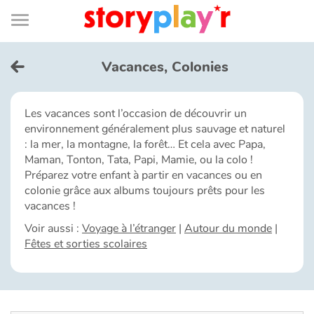
Connexion
Menu
Contenu
Recherche
Bibliothèque
Bas
de
page
Menu
➜
EN
Vacances, Colonies
Je me connecte
Les vacances sont l’occasion de découvrir un
environnement généralement plus sauvage et naturel
Tester gratuitement
: la mer, la montagne, la forêt… Et cela avec Papa,
Maman, Tonton, Tata, Papi, Mamie, ou la colo !
Bibliothèque
Préparez votre enfant à partir en vacances ou en
colonie grâce aux albums toujours prêts pour les
vacances !
Prix
Voir aussi :
Voyage à l’étranger
|
Autour du monde
|
Fêtes et sorties scolaires
Accueil
Contes d'ici et d'ailleurs