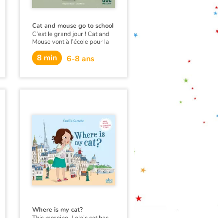
Cat and mouse go to school
C’est le grand jour ! Cat and
Mouse vont à l’école pour la
première fois… mais ils
8 min
arrivent en retard.
6-8 ans
Heureusement, la maîtresse
n’est pas trop sévère et les
écoliers se montrent bien
aimables avec nos deux
petits nouveaux. Une journée
bien remplie pour apprendre
le vocabulaire de l’école
grâce au cartable fourni de
Cat.
Where is my cat?