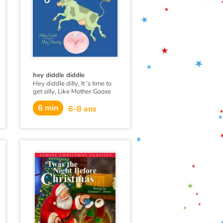
hey diddle diddle
Hey diddle dilly, It ’s time to
get silly, Like Mother Goose
likes to do.
6 min
6-8 ans