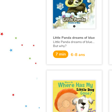
the holidays were just
beginning!
This book is also available in
French:
Gudule part en
vacances
.
Little Panda dreams of blue
Little Panda dreams of blue...
But why?
This book is also available in
7 min
6-8 ans
French:
Petit Panda rêve au
bleu
.