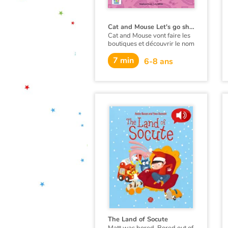
Cat and Mouse Let's go shopping !
Cat and Mouse vont faire les
boutiques et découvrir le nom
des vêtements en anglais : a
7 min
skirt, a T-shirt, shoes,
6-8 ans
sunglasses… Mais un chat et
une souris sont-ils vraiment
faits pour porter des
vêtements ?
The Land of Socute