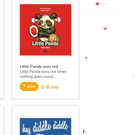
drawings, my flawless
dictation from last year and
my fantastic butterfly dance.
But Gaston was determined
to spoil my evening...
This book is also available in
French:
La folle soirée de
Gudule
.
Little Panda sees red
Little Panda sees red when
nothing goes round...
This book is also available in
7 min
6-8 ans
French:
Petit Panda est
rouge de colère
.