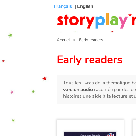
Connexion
Menu
Contenu
Recherche
Bibliothèque
Bas
Français
| English
de
page
Accueil
> Early readers
Early readers
Tous les livres de la thématique
Ea
version audio
racontée par des co
histoires une
aide à la lecture
et 