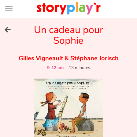
Connexion
Menu
Contenu
Recherche
Bibliothèque
Bas
de
page
Menu
➜
Un cadeau pour
EN
Sophie
Je me connecte
Gilles Vigneault
&
Stéphane Jorisch
Tester gratuitement
9-12 ans
-
13 minutes
Bibliothèque
Prix
Accueil
Contes d'ici et d'ailleurs