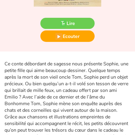
Fable, mythe, littérature et poésie
Princesses et princes, rois, reines et dragons
Lire
Ogres, monstres et sorcières
Ecouter
Héroïnes et héros
Écologie, nature, saisons
Ce conte débordant de sagesse nous présente Sophie, une
petite fille qui aime beaucoup dessiner. Quelque temps
après la mort de son vieil oncle Tom, Sophie perd un objet
Les animaux
précieux. Ou bien quelqu’un a-t-il volé son tesson de verre
qui brillait de mille feux, un cadeau offert par son ami
Voyage, épopée, enquête, aventure
Emilio ? Avec l’aide de ce dernier et de l’âme du
Bonhomme Tom, Sophie mène son enquête auprès des
Autour du monde
chats et des corneilles qui vivent autour de la maison.
Grâce aux chansons et illustrations empreintes de
Apprentissage
sensibilité qui accompagnent le récit, les petits découvrent
qu’on peut trouver les trésors du cœur dans le cadeau le