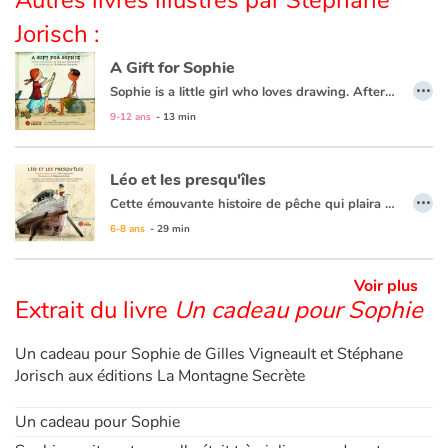
Jorisch :
Apprendre les langues
A Gift for Sophie
…
Sophie is a little girl who loves drawing. After the death of her uncle Tom, she loses a precious present offered by her friend Emilio.
Dyslexie, troubles de la lecture
Together, they look for the present! Where could it be?
9-12 ans
- 13 min
Nos listes de lecture
Léo et les presqu'îles
…
Les plus lus
Cette émouvante histoire de pêche qui plaira aux petits comme aux grands raconte le fabuleux voyage de Léo dans le monde des cinq presqu’îles. Léo est le fils d’un pêcheur disparu en mer et c’est maintenant à son tour de devenir le capitaine d’un grand bateau. Pour ce faire, il a besoin d’un navire, d’une voile, d’un filet et d’une ancre ! En chemin, il se fait de nouveaux amis qui vont lui offrir leur aide. Magnifiquement illustrés, les personnages hauts en couleur sont aussi présentés dans les chansons de matelots qui accompagnent le livre. Ho hisse ! Un conte universel sur la solidarité et l’importance des liens familiaux.
6-8 ans
- 29 min
Coups de coeur
Voir plus
Extrait du livre
Un cadeau pour Sophie
Un cadeau pour Sophie de Gilles Vigneault et Stéphane
Jorisch aux éditions La Montagne Secrète
Un cadeau pour Sophie