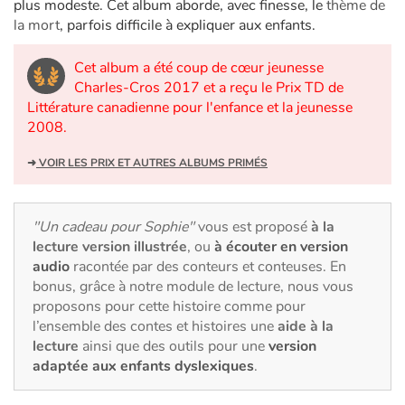
Art, espace, activité
plus modeste. Cet album aborde, avec finesse, le
thème de
la mort
, parfois difficile à expliquer aux enfants.
Documentaires
Cet album a été coup de cœur jeunesse
Charles-Cros 2017 et a reçu le Prix TD de
En famille
Littérature canadienne pour l'enfance et la jeunesse
2008.
Quotidien et loisirs
➜
VOIR LES PRIX ET AUTRES ALBUMS PRIMÉS
À l'école
Fêtes et évènements
"Un cadeau pour Sophie"
vous est proposé
à la
lecture version illustrée
, ou
à écouter en version
audio
racontée par des conteurs et conteuses. En
Amour et amitié
bonus, grâce à notre module de lecture, nous vous
proposons pour cette histoire comme pour
Sujets de société
l’ensemble des contes et histoires une
aide à la
lecture
ainsi que des outils pour une
version
Émotions et sentiments
adaptée aux enfants dyslexiques
.
Formats et illustrations