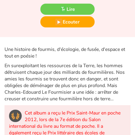
Fable, mythe, littérature et poésie
Lire
Princesses et princes, rois, reines et dragons
Ecouter
Ogres, monstres et sorcières
Héroïnes et héros
Une histoire de fourmis, d'écologie, de fusée, d'espace et
tout en poésie !
Écologie, nature, saisons
En surexploitant les ressources de la Terre, les hommes
détruisent chaque jour des milliards de fourmilières. Nos
Les animaux
amies les fourmis se trouvent donc en danger, et sont
obligées de déménager de plus en plus profond. Mais
Voyage, épopée, enquête, aventure
Charles-Edouard Le Fourmisier a une idée : arrêter de
creuser et construire une fourmilière hors de terre…
Autour du monde
Cet album a reçu le Prix Saint-Maur en poche
2012, lors de la 7e édition du Salon
Apprentissage
international du livre au format de poche. Il a
également reçu le Prix littéraire des écoles de