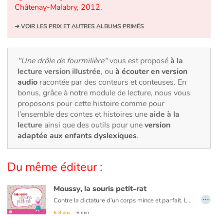
Art, espace, activité
Châtenay-Malabry, 2012.
Documentaires
➜
VOIR LES PRIX ET AUTRES ALBUMS PRIMÉS
En famille
"Une drôle de fourmilière"
vous est proposé
à la
lecture version illustrée
, ou
à écouter en version
Quotidien et loisirs
audio
racontée par des conteurs et conteuses. En
bonus, grâce à notre module de lecture, nous vous
À l'école
proposons pour cette histoire comme pour
l’ensemble des contes et histoires une
aide à la
Fêtes et évènements
lecture
ainsi que des outils pour une
version
adaptée aux enfants dyslexiques
.
Amour et amitié
Du même éditeur :
Sujets de société
Moussy, la souris petit-rat
Émotions et sentiments
…
Contre la dictature d’un corps mince et parfait. La souris Moussy, à la silhouette replète, est à l’Opéra pour passer le concours de petit rat. Les sœurs Fluettes, des souris mal intentionnées à la taille ultrafine, lui font remarquer qu’il sera difficile de réussir le concours sans perdre du poids. Moussy, influencée, déstabilisée, va se mettre au régime jusqu’à ne plus manger et perdre toutes ses forces. Heureusement la VSS, la Vieille Souris Sage, veille sur Moussy...
6-8 ans
- 6 min
Formats et illustrations