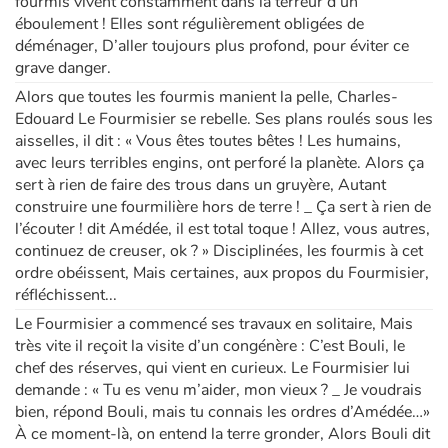
fourmis vivent constamment dans la terreur d’un
éboulement ! Elles sont régulièrement obligées de
déménager, D’aller toujours plus profond, pour éviter ce
grave danger.
Alors que toutes les fourmis manient la pelle, Charles-
Edouard Le Fourmisier se rebelle. Ses plans roulés sous les
aisselles, il dit : « Vous êtes toutes bêtes ! Les humains,
avec leurs terribles engins, ont perforé la planète. Alors ça
sert à rien de faire des trous dans un gruyère, Autant
construire une fourmilière hors de terre ! _ Ça sert à rien de
l’écouter ! dit Amédée, il est total toque ! Allez, vous autres,
continuez de creuser, ok ? » Disciplinées, les fourmis à cet
ordre obéissent, Mais certaines, aux propos du Fourmisier,
réfléchissent...
Le Fourmisier a commencé ses travaux en solitaire, Mais
très vite il reçoit la visite d’un congénère : C’est Bouli, le
chef des réserves, qui vient en curieux. Le Fourmisier lui
demande : « Tu es venu m’aider, mon vieux ? _ Je voudrais
bien, répond Bouli, mais tu connais les ordres d’Amédée…»
À ce moment-là, on entend la terre gronder, Alors Bouli dit