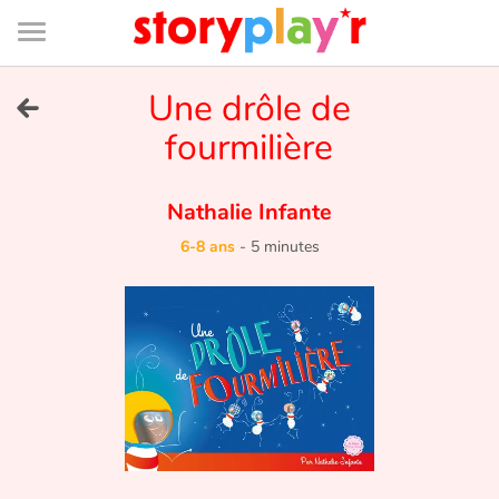
Connexion
Menu
Contenu
Recherche
Bibliothèque
Bas
de
page
Menu
➜
Une drôle de
EN
fourmilière
Je me connecte
Nathalie Infante
Tester gratuitement
6-8 ans
-
5 minutes
Bibliothèque
Prix
Accueil
Contes d'ici et d'ailleurs