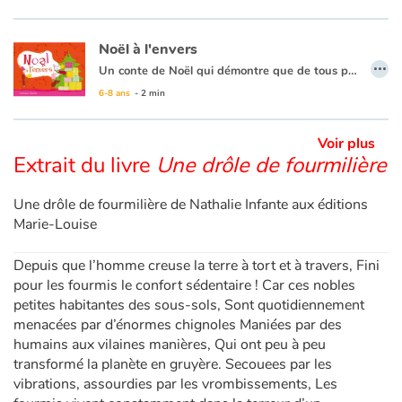
Noël à l'envers
…
Un conte de Noël qui démontre que de tous petits animaux peuvent rendre de bien grands services... A quelques heures de Noël, les fourmis reçoivent une lettre du Père Noël qui les appelle à l'aide : il a oublié de distribuer les cadeaux dans la maison voisine de la fourmillière. Les petites fourmis trouveront-elles une solution pour que les enfants aient leur cadeaux ?
6-8 ans
- 2 min
Voir plus
Extrait du livre
Une drôle de fourmilière
Une drôle de fourmilière de Nathalie Infante aux éditions
Marie-Louise
Depuis que l’homme creuse la terre à tort et à travers, Fini
pour les fourmis le confort sédentaire ! Car ces nobles
petites habitantes des sous-sols, Sont quotidiennement
menacées par d’énormes chignoles Maniées par des
humains aux vilaines manières, Qui ont peu à peu
transformé la planète en gruyère. Secouees par les
vibrations, assourdies par les vrombissements, Les