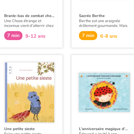
Branle-bas de combat chez les coccinelles
Sacrée Berthe
Une Chose étrange et
Berthe est une araignée
inconnue vient d'atterrir chez
drôlement gourmande. Mais
les coccinelles... D'abord
quand arrive le moment de
7 min
7 min
curieuses, bientôt inquiètes et
tisser, Berthe est
9-12 ans
6-8 ans
finalement terrorisées, c'est le
complètement désemparée.
branle-bas de combat chez
Va-t-elle parvenir à se
les coccinelles !
fabriquer une authentique
toile d'araignée ?
Une petite sieste
L'anniversaire magique d'Édouard