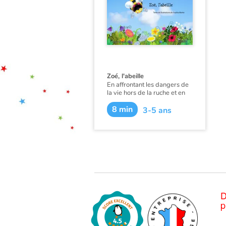
Zoé, l'abeille
En affrontant les dangers de
la vie hors de la ruche et en
surmontant sa crainte de la
8 min
nuit, Zoé la petite abeille va
3-5 ans
enfin voler de ses propres
ailes.
D
p