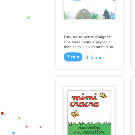
Une toute petite araignée
Une toute petite araignée a
tissé sa toile au sommet d’un
grand arbre et rêve de s’y
7 min
reposer. Mais le vent se
3-5 ans
lève…