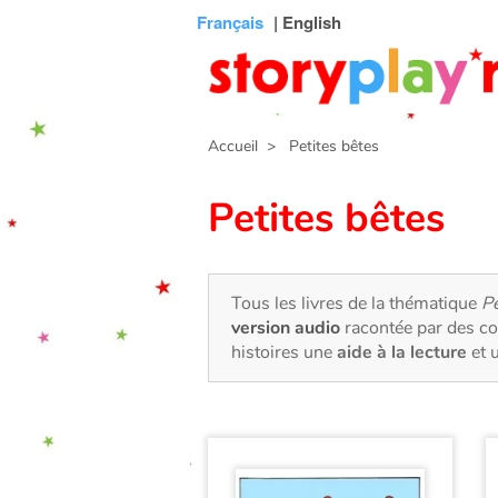
Connexion
Menu
Contenu
Recherche
Bibliothèque
Bas
Français
| English
de
page
Accueil
> Petites bêtes
Petites bêtes
Tous les livres de la thématique
Pe
version audio
racontée par des co
histoires une
aide à la lecture
et 