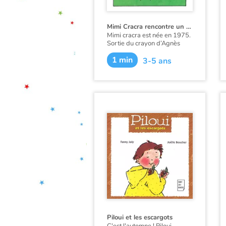
Mimi Cracra rencontre un papillon
Mimi cracra est née en 1975.
Sortie du crayon d’Agnès
Rosenstiehl pour le magazine
1 min
“Pomme d’api”, cette petite
3-5 ans
fille aux joues roses et
cheveux bruns à laquelle il
est facile de s’identifier nous
entraîne avec humour dans
ses aventures quotidiennes.
Piloui et les escargots