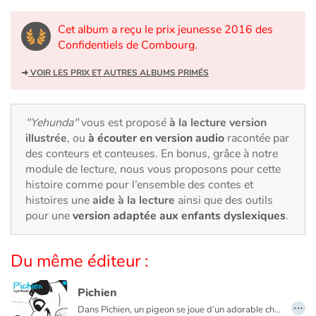
Art, espace, activité
Cet album a reçu le prix jeunesse 2016 des
Documentaires
Confidentiels de Combourg.
En famille
➜
VOIR LES PRIX ET AUTRES ALBUMS PRIMÉS
Quotidien et loisirs
"Yehunda"
vous est proposé
à la lecture version
illustrée
, ou
à écouter en version audio
racontée par
À l'école
des conteurs et conteuses. En bonus, grâce à notre
module de lecture, nous vous proposons pour cette
Fêtes et évènements
histoire comme pour l’ensemble des contes et
histoires une
aide à la lecture
ainsi que des outils
Amour et amitié
pour une
version adaptée aux enfants dyslexiques
.
Sujets de société
Du même éditeur :
Émotions et sentiments
Pichien
…
Dans Pichien, un pigeon se joue d’un adorable chien.
Formats et illustrations