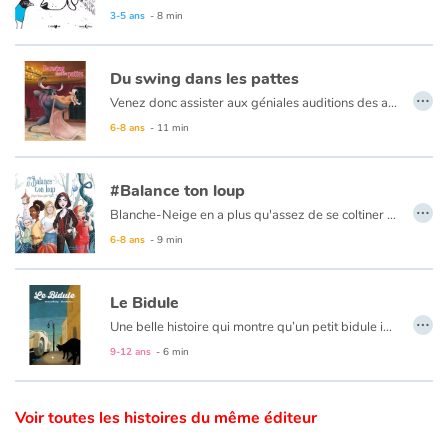
3-5 ans
- 8 min
Catalogue anglais
Du swing dans les pattes
…
Venez donc assister aux géniales auditions des animaux danseurs animés de passion. Virtuose Nours Riev en chorégraphe expert, assisté d'Arabesque, danseuse étoile légère, vont aller dénicher toutes les perles rares pour vous les révéler quand viendra le grand soir !
Contraste +
Venus du monde entier ils vont se succéder, du swing dans les pattes, ils vont vous en donner.
6-8 ans
- 11 min
Déhanchés, pas de côté et claquettes frénétiques, embarquez maintenant pour un spectacle magique !
Un album plein d'humour rythmé d'alexandrins et magnifiquement mis en scène par des illustrations dynamiques et colorées pour découvrir les danses d'aujourd'hui et d'hier à travers les continents.
Aide
#Balance ton loup
…
Blanche-Neige en a plus qu'assez de se coltiner les corvées de 7 nains mal élevés. Et Cendrillon en a ras la choucroute que son Chat botté de mari chausse d'autres pieds dans son dos alors qu'elle le pensait charmant ! Grâce au zozio, les princesses vont s'unir pour se révolter contre leurs oppresseurs, et quand les filles se rebellent, ça balance !
Accueil
6-8 ans
- 9 min
Famille
Le Bidule
…
Une belle histoire qui montre qu’un petit bidule insignifiant peut parfois changer le cours d’une vie. Monsieur Banal menait une vie paisible et sans histoire. Mais il suffit parfois d’un rien pour que tout s’emballe. Un beau matin, Monsieur Banal fit une chose incroyable… Il se baissa, ramassa un petit bidule et le mit dans sa poche. C’était un tout petit bidule, mais il prit une place de plus en plus importante dans la vie de Monsieur Banal…
Écoles
9-12 ans
- 6 min
Médiathèques
Voir toutes les histoires du même éditeur
Vidéos & Tutoriaux