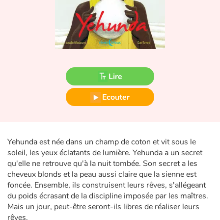
Fable, mythe, littérature et poésie
Princesses et princes, rois, reines et dragons
Ogres, monstres et sorcières
Lire
Héroïnes et héros
Ecouter
Écologie, nature, saisons
Les animaux
Yehunda est née dans un champ de coton et vit sous le
Voyage, épopée, enquête, aventure
soleil, les yeux éclatants de lumière. Yehunda a un secret
qu'elle ne retrouve qu'à la nuit tombée. Son secret a les
Autour du monde
cheveux blonds et la peau aussi claire que la sienne est
foncée. Ensemble, ils construisent leurs rêves, s'allégeant
du poids écrasant de la discipline imposée par les maîtres.
Apprentissage
Mais un jour, peut-être seront-ils libres de réaliser leurs
rêves.