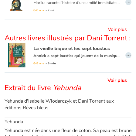
…
Marika raconte l’histoire d’une amitié immédiate, totale, sans frontière aucune. Aucune ? Les lois des adultes vont jouer un mauvais tour à ces deux fillettes qui croient malgré tout en la force d’une promesse. Un album qui fait référence à l’actualité, un récit engagé.
6-8 ans
- 7 min
Apprendre les langues
Voir plus
Dyslexie, troubles de la lecture
Autres livres illustrés par Dani Torrent :
Nos listes de lecture
La vieille bique et les sept loustics
…
Annick a sept loustics qui jouent de la musique. Mais pour leur voisine Monique, il y a un hic ! Une version détournée du « Loup et des sept chevreaux ».
Les plus lus
6-8 ans
- 9 min
Coups de coeur
Voir plus
Extrait du livre
Yehunda
Yehunda d'Isabelle Wlodarczyk et Dani Torrent aux
éditions Rêves bleus
Yehunda
Yehunda est née dans une fleur de coton. Sa peau est brune