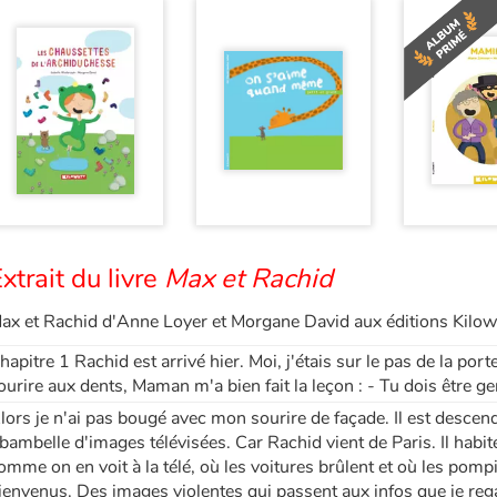
xtrait du livre
Max et Rachid
ax et Rachid d'Anne Loyer et Morgane David aux éditions Kilow
hapitre 1 Rachid est arrivé hier. Moi, j'étais sur le pas de la porte
ourire aux dents, Maman m'a bien fait la leçon : - Tu dois être gen
lors je n'ai pas bougé avec mon sourire de façade. Il est descend
ibambelle d'images télévisées. Car Rachid vient de Paris. Il habite
omme on en voit à la télé, où les voitures brûlent et où les pomp
ienvenus. Des images violentes qui passent aux infos que je reg