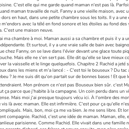
oisine. C'est elle qui me garde quand maman n'est pas là. Parfoi
uand maman travaille de nuit. Fanny a une vieille maison, avec 
e dors en haut, dans une petite chambre sous les toits. Il y a une 
e m'endors avec la télé en fond sonore et les étoiles au fond d
a. C'est une maison neuve.
'ai ma chambre à moi. Maman aussi a sa chambre et puis il y a u
ndépendante. Et surtout, il y a une vraie salle de bain avec baigno
ue chez Fanny, on se lave dans l'évier devant une glace toute piq
ouche. Mais elle ne s'en sert pas. Elle dit qu'elle se lave mieux 
aver la vaisselle et le linge quelquefois. Chapitre 2 Rachid a jeté 
eux dans les miens et m'a lancé : - C'est toi le bouseux ? Du tac au
ebeu ? Je me suis dit qu'on partait sur de bonnes bases ! Et que
ttendraient. Mon prénom ce n'est pas Bouseux bien sûr. c'est Max
ut ça parce que j'habite à la campagne. Un coin perdu dans un vil
ense. Mais moi j'ai presque toujours vécu ici. À l'ombre des mont
e vis là avec maman. Elle est infirmière. C'est pour ça qu'elle n'es
ompliqués. Mais, bon, moi ça me va bien. Je me sens libre. Et lo
ient compagnie. Rachid, c'est une idée de maman. Maman, elle, elle
anlieue parisienne. Comme Rachid. Elle vivait dans une famille no