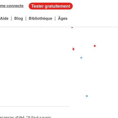
 me connecte
Tester gratuitement
|
|
|
Aide
Blog
Bibliothèque
Âges
ances d'été. "Il faut savoir