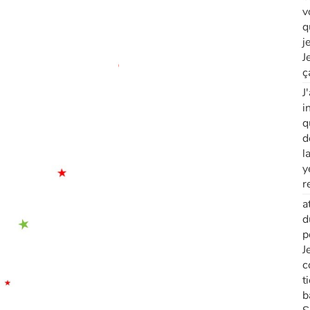
v
q
j
J
ç
J
i
q
d
l
y
r
a
d
p
J
c
t
b