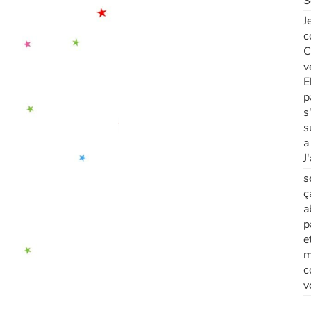
S
J
c
C
v
E
p
s
s
a
J
s
ç
a
p
e
m
c
v