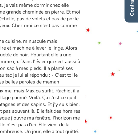
Contraste +
s, je vais même dormir chez elle
une grande cheminée en pierre. Et moi
échelle, pas de volets et pas de porte.
es yeux. Chez moi ce n'est pas comme
ne cuisine, minuscule mais
ire et machine à laver le linge. Alors
uetée de noir. Pourtant elle a une
comme ça. Dans l'évier qui sert aussi à
son sac à mes pieds. Il a planté ses
 tac je lui ai répondu : - C'est toi le
 les belles paroles de maman
ime. mais Max ça suffit. Rachid, il a
lage paumé. Voilà. Ça c'est ce qu'il
agnes et des sapins. Et j'y suis bien.
t pas souvent là. Elle fait des horaires
rsque j'ouvre ma fenêtre, l'horizon me
 n'est pas d'ici. Elle vient de la
mbreuse. Un jour, elle a tout quitté.