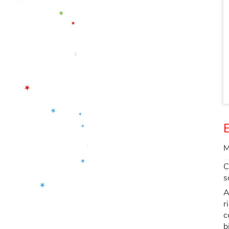
E
M
C
s
A
r
c
b