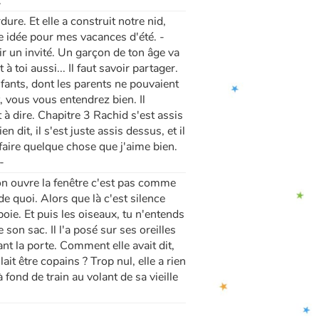
.
dure. Et elle a construit notre nid,
te idée pour mes vacances d'été. -
ir un invité. Un garçon de ton âge va
à toi aussi... Il faut savoir partager.
nfants, dont les parents ne pouvaient
it, vous vous entendrez bien. Il
 à dire. Chapitre 3 Rachid s'est assis
 dit, il s'est juste assis dessus, et il
 faire quelque chose que j'aime bien.
-
d on ouvre la fenêtre c'est pas comme
e quoi. Alors que là c'est silence
boie. Et puis les oiseaux, tu n'entends
 son sac. Il l'a posé sur ses oreilles
ant la porte. Comment elle avait dit,
it être copains ? Trop nul, elle a rien
à fond de train au volant de sa vieille