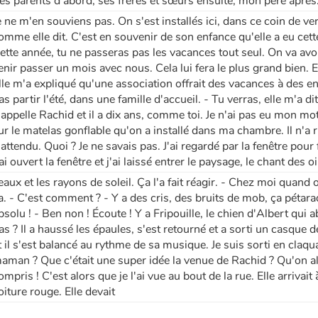
es parents d'abord, ses frères et sœurs ensuite, mon père après
e ne m'en souviens pas. On s'est installés ici, dans ce coin de ver
omme elle dit. C'est en souvenir de son enfance qu'elle a eu cet
ette année, tu ne passeras pas les vacances tout seul. On va avo
enir passer un mois avec nous. Cela lui fera le plus grand bien. Et 
lle m'a expliqué qu'une association offrait des vacances à des e
as partir l'été, dans une famille d'accueil. - Tu verras, elle m'a d
'appelle Rachid et il a dix ans, comme toi. Je n'ai pas eu mon mot
ur le matelas gonflable qu'on a installé dans ma chambre. Il n'a rien
 attendu. Quoi ? Je ne savais pas. J'ai regardé par la fenêtre pour
'ai ouvert la fenêtre et j'ai laissé entrer le paysage, le chant des oi
eaux et les rayons de soleil. Ça l'a fait réagir. - Chez moi quan
a. - C'est comment ? - Y a des cris, des bruits de mob, ça pétarad
bsolu ! - Ben non ! Écoute ! Y a Fripouille, le chien d'Albert qui a
as ? Il a haussé les épaules, s'est retourné et a sorti un casque de
t il s'est balancé au rythme de sa musique. Je suis sorti en claqu
aman ? Que c'était une super idée la venue de Rachid ? Qu'on alla
ompris ! C'est alors que je l'ai vue au bout de la rue. Elle arrivait 
oiture rouge. Elle devait