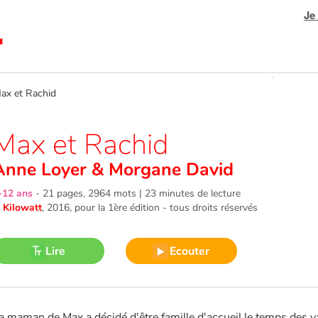
Je
x et Rachid
Max et Rachid
Anne Loyer
&
Morgane David
-12 ans
-
21 pages, 2964 mots | 23 minutes de lecture
©
Kilowatt
, 2016
, pour la 1ère édition - tous droits réservés
Lire
Ecouter
a maman de Max a décidé d'être famille d'accueil le temps des vac