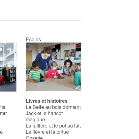
Écoles
Livres et histoires
nts
La Belle au bois dormant
rmir
Jack et le haricot
magique
La laitière et le pot au lait
se
Le lièvre et la tortue
Cosette