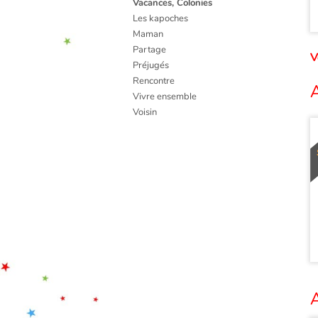
Vacances, Colonies
Les kapoches
Maman
Partage
V
Préjugés
Rencontre
A
Vivre ensemble
Voisin
A