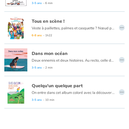
3-5 ans
- 6 min
Blog
Tous en scène !
…
Veste à paillettes, palmes et casquette ? Nœud papillon ? Monocle ou couronne ? Que l'on soit présentateur télé, maîtresse d’école, fantôme ou princesse… Il faut choisir un rôle ! Attention, silence en coulisses… On frappe les trois coups, le rideau se lève.
Actualités
6-8 ans
- 1h22
Par thématique
Dans mon océan
…
Rencontres et témoignages
Deux ennemis et deux histoires. Au recto, celle de la surfeuse qui vit en harmonie avec l'océan. Au verso, celle du requin pour qui les fonds marins n'ont pas de secrets. La femme et l'animal ne se connaissent pas mais se redoutent. Pourtant, ils sont en réalité plus proches que jamais.
3-5 ans
- 2 min
Contes d'ici et d'ailleurs
Après le succès de Dans ma montagne, Jérôme Peyrat explore un nouveau territoire : l'océan. Avec Adèle Tariel au scénario, ils mettent en lumière les similitudes entre un requin et une fille de l'eau dans un album recto-verso.
Quelqu'un quelque part
Autour de la lecture
…
On entre dans cet album coloré avec la découverte d’un paysage fait de collines, de prairies, d’arbres et d’une rivière. Peu à peu, des animaux entrent en scène. Une réflexion s’installe par le dialogue de deux narrateurs qui s’interrogent : « qu’y a-t-il dans ce paysage ? » Un personnage, « Quelqu’un », fait alors son apparition. Et ce « quelqu’un », héros de cette aventure mystérieuse, va creuser un trou, y planter une graine puis attendre patiemment. Le petit lecteur se demandera alors quelle étrange chose va sortir de terre. Quelle ne sera pas sa surprise quand il découvrira que c’est une maison !
Apprendre à lire
Tony Durand propose aux enfants et à leurs parents une nouvelle occasion de se questionner sur le monde, et d’échanger sur la place de l’homme dans son environnement et son impact sur celui-ci. On se balade avec plaisir à travers les images colorées. Les collages de Tony Durand sont pleins d’inventivité et l’enfant pourra s’amuser à découvrir chaque détail au fil de l’histoire.
3-5 ans
- 10 min
Livre audio
Activités et ateliers