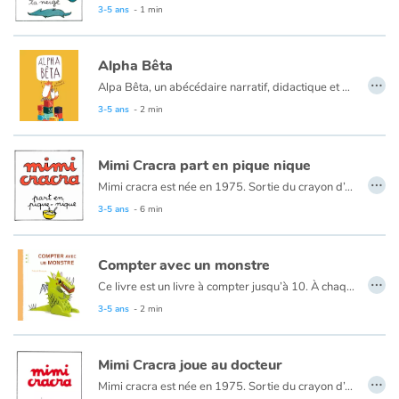
3-5 ans
- 1 min
Catalogue anglais
Alpha Bêta
…
Alpa Bêta, un abécédaire narratif, didactique et comique.
3-5 ans
- 2 min
Contraste +
Aide
Mimi Cracra part en pique nique
…
Mimi cracra est née en 1975. Sortie du crayon d’Agnès Rosenstiehl pour le magazine “Pomme d’api”, cette petite fille aux joues roses et cheveux bruns à laquelle il est facile de s’identifier nous entraîne avec humour dans ses aventures quotidiennes.
Accueil
3-5 ans
- 6 min
Famille
Compter avec un monstre
…
Ce livre est un livre à compter jusqu’à 10. À chaque nombre est associé un même nombre d’éléments sur le monstre (griffes, ailes, dents...). Il se transforme en monstre de plus en plus « horrible » à mesure que le livre progresse.
Écoles
3-5 ans
- 2 min
Médiathèques
Mimi Cracra joue au docteur
…
Vidéos & Tutoriaux
Mimi cracra est née en 1975. Sortie du crayon d’Agnès Rosenstiehl pour le magazine “Pomme d’api”, cette petite fille aux joues roses et cheveux bruns à laquelle il est facile de s’identifier nous entraîne avec humour dans ses aventures quotidiennes.