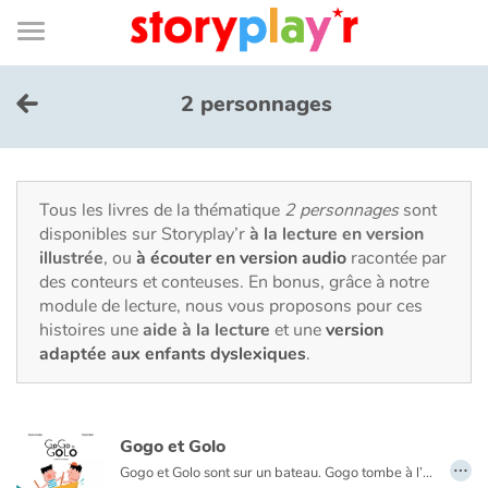
Connexion
Menu
Contenu
Recherche
Bibliothèque
Bas
de
page
Menu
➜
EN
2 personnages
Je me connecte
Tester gratuitement
Tous les livres de la thématique
2 personnages
sont
disponibles sur Storyplay’r
à la lecture en version
illustrée
, ou
à écouter en version audio
racontée par
Bibliothèque
des conteurs et conteuses. En bonus, grâce à notre
module de lecture, nous vous proposons pour ces
histoires une
aide à la lecture
et une
version
Prix
adaptée aux enfants dyslexiques
.
Accueil
Gogo et Golo
Contes d'ici et d'ailleurs
…
Gogo et Golo sont sur un bateau. Gogo tombe à l’eau. Qui reste ? Golo seul sur le bateau cherche Gogo dans les flots, quand surgit un cachalot. Une fantaisie littéraire pleine d’humour et de couleurs. Soyez attentifs, ne perdez pas de vue les personnages !