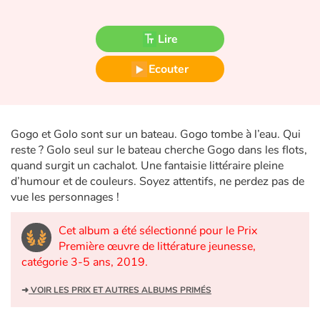
Fable, mythe, littérature et poésie
Lire
Princesses et princes, rois, reines et dragons
Ecouter
Ogres, monstres et sorcières
Héroïnes et héros
Gogo et Golo sont sur un bateau. Gogo tombe à l’eau. Qui
Écologie, nature, saisons
reste ? Golo seul sur le bateau cherche Gogo dans les flots,
quand surgit un cachalot. Une fantaisie littéraire pleine
d’humour et de couleurs. Soyez attentifs, ne perdez pas de
Les animaux
vue les personnages !
Voyage, épopée, enquête, aventure
Cet album a été sélectionné pour le Prix
Première œuvre de littérature jeunesse,
Autour du monde
catégorie 3-5 ans, 2019.
Apprentissage
➜
VOIR LES PRIX ET AUTRES ALBUMS PRIMÉS