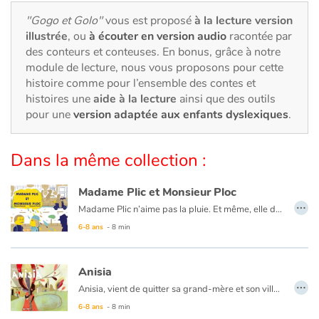
Art, espace, activité
"Gogo et Golo"
vous est proposé
à la lecture version
illustrée
, ou
à écouter en version audio
racontée par
Documentaires
des conteurs et conteuses. En bonus, grâce à notre
module de lecture, nous vous proposons pour cette
En famille
histoire comme pour l’ensemble des contes et
histoires une
aide à la lecture
ainsi que des outils
Quotidien et loisirs
pour une
version adaptée aux enfants dyslexiques
.
À l'école
Dans la même collection :
Fêtes et évènements
Madame Plic et Monsieur Ploc
…
Madame Plic n’aime pas la pluie. Et même, elle déteste la pluie ! À chaque averse, des fuites d’eau se transforment en flaques d’eau sur son parquet et inondent son salon. En plus, ce jour là, l’eau déborde chez son voisin, Monsieur Ploc qui n’est pas très content !
Amour et amitié
6-8 ans
- 8 min
Sujets de société
Anisia
Émotions et sentiments
…
Anisia, vient de quitter sa grand-mère et son village en Angola pour venir en France avec ses parents et son petit frère. Tout est nouveau, tout est différent quand on change de pays... Heureusement, en allant à l’école, Anisia va rencontrer Mariette et sa nouvelle maîtresse.
Des mots simples pour une situation qui ne l’est pas, des illustrations poétiques pour des choses bien réelles. On parle d’expulsion, de mobilisation, de solidarité. Un magnifique album sur l’importance de l’école comme lien social.
6-8 ans
- 8 min
Formats et illustrations