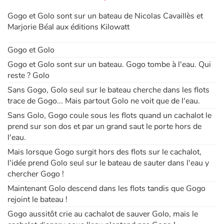
Gogo et Golo sont sur un bateau de Nicolas Cavaillès et
Apprendre les langues
Marjorie Béal aux éditions Kilowatt
Dyslexie, troubles de la lecture
Gogo et Golo
Gogo et Golo sont sur un bateau. Gogo tombe à l'eau. Qui
Nos listes de lecture
reste ? Golo
Sans Gogo, Golo seul sur le bateau cherche dans les flots
Les plus lus
trace de Gogo... Mais partout Golo ne voit que de l'eau.
Sans Golo, Gogo coule sous les flots quand un cachalot le
Coups de coeur
prend sur son dos et par un grand saut le porte hors de
l'eau.
Mais lorsque Gogo surgit hors des flots sur le cachalot,
l'idée prend Golo seul sur le bateau de sauter dans l'eau y
chercher Gogo !
Maintenant Golo descend dans les flots tandis que Gogo
rejoint le bateau !
Gogo aussitôt crie au cachalot de sauver Golo, mais le