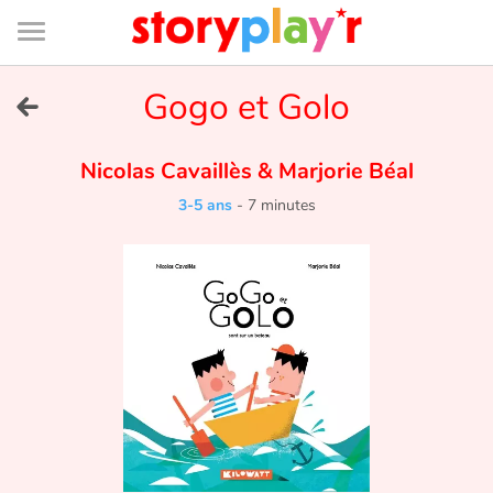
Connexion
Menu
Contenu
Recherche
Bibliothèque
Bas
de
page
Menu
➜
Gogo et Golo
EN
Je me connecte
Nicolas Cavaillès
&
Marjorie Béal
3-5 ans
-
7 minutes
Tester gratuitement
Bibliothèque
Prix
Accueil
Contes d'ici et d'ailleurs