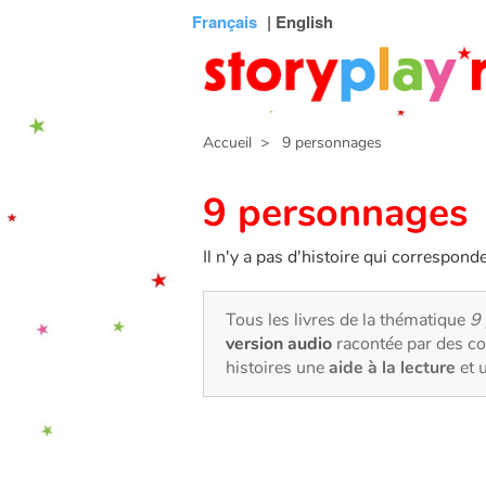
Connexion
Menu
Contenu
Recherche
Bibliothèque
Bas
Français
| English
de
page
Accueil
> 9 personnages
9 personnages
Il n'y a pas d'histoire qui correspond
Tous les livres de la thématique
9
version audio
racontée par des co
histoires une
aide à la lecture
et 