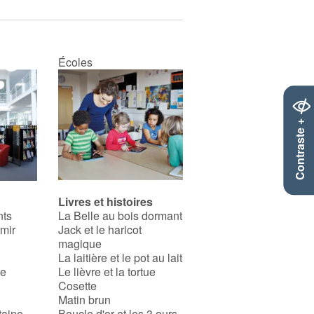
Écoles
Contraste +
Livres et histoires
nts
La Belle au bois dormant
rmir
Jack et le haricot
magique
La laitière et le pot au lait
se
Le lièvre et la tortue
Cosette
Matin brun
taine
Boucle d'or et les 3 ours