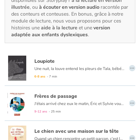
disponibles sur Storyplay’r
à la lecture en version
Fable, mythe, littérature et poésie
illustrée
, ou
à écouter en version audio
racontée par
des conteurs et conteuses. En bonus, grâce à notre
Princesses et princes, rois, reines et dragons
module de lecture, nous vous proposons pour ces
histoires une
aide à la lecture
et une
version
Ogres, monstres et sorcières
adaptée aux enfants dyslexiques
.
Héroïnes et héros
Loupiote
Écologie, nature, saisons
…
Une nuit, la louve entend les pleurs de Tala, bébé abandonné dans la forêt. La bête décide de la ramener auprès des humains. Mais tout ne s’est pas passé comme prévu pour la petite humaine...
Au format papier, ce livre est un album recto-verso. Découvrez cette histoire du
6-8 ans
- 7 min
Les animaux
Voyage, épopée, enquête, aventure
Frères de passage
…
J'étais arrivé chez eux le matin, Éric et Sylvie voulaient faire une photo. Parce qu'il ne fallait pas qu'on oublie ce moment. Et la photo, on la mettrait sur le frigo. Ils étaient tout souriants, leur nom leur allait comme un gant famille d'accueil. Leur fils, Antoine, s'est vite éclipsé avant la photo. Il m'en voulait d'être là, chez lui. Mais je ne lui voulais aucun mal, moi.
Autour du monde
9-12 ans
- 25 min
Apprentissage
Le chien avec une maison sur la tête
…
Quand un chien rencontre un petit garçon, c’est le début d’une belle amitié.