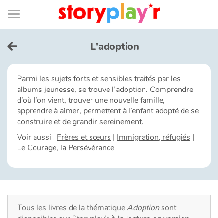
Connexion
Menu
Contenu
Recherche
Bibliothèque
Bas
de
page
Menu
➜
EN
L'adoption
Je me connecte
Parmi les sujets forts et sensibles traités par les
albums jeunesse, se trouve l’adoption. Comprendre
Tester gratuitement
d’où l’on vient, trouver une nouvelle famille,
apprendre à aimer, permettent à l’enfant adopté de se
Bibliothèque
construire et de grandir sereinement.
Voir aussi :
Frères et sœurs
|
Immigration, réfugiés
|
Le Courage, la Persévérance
Prix
Accueil
Contes d'ici et d'ailleurs
Tous les livres de la thématique
Adoption
sont