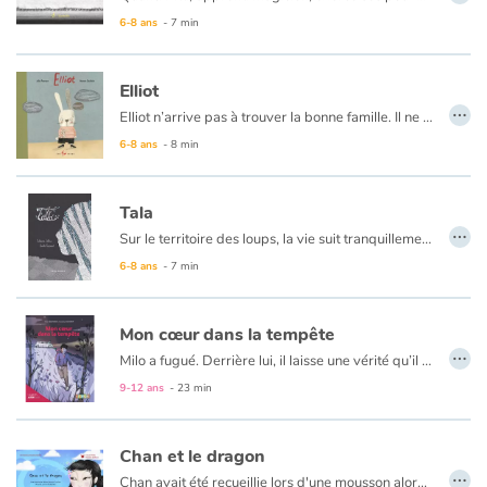
6-8 ans
- 7 min
Catalogue anglais
Elliot
…
Elliot n’arrive pas à trouver la bonne famille. Il ne fait jamais ce qu’il faut : qui finira par l’aimer pour toujours, toujours ?
Contraste +
Une histoire sur l’abandon et l’attachement, racontée simplement et avec amour.
6-8 ans
- 8 min
Aide
Tala
…
Sur le territoire des loups, la vie suit tranquillement son cours. Tala, l'enfant sauvage, y grandit jour après jour. Mais une étrange bête va croiser son chemin… et changer son destin !
Accueil
Au format papier, ce livre est un album recto-verso. Découvrez cette histoire du
6-8 ans
- 7 min
Famille
Mon cœur dans la tempête
…
Écoles
Milo a fugué. Derrière lui, il laisse une vérité qu’il ne veut pas admettre : il a été adopté. Dans son cœur, la tempête fait rage. Sans cesse, une question revient et le taraude : "Est-ce qu’ils m’aimaient, ces parents qui m’ont abandonné ?". Au cours de sa fuite en avant, une rencontre incongrue l’aidera à mieux comprendre le sens de sa propre existence…et peu à peu trouver le chemin vers la résilience.
9-12 ans
- 23 min
Médiathèques
Chan et le dragon
Vidéos & Tutoriaux
…
Chan avait été recueillie lors d'une mousson alors qu'elle n'avait que quelques jours. Sur son épaule, la petite fille avait un bien étrange tatouage représentant un dragon... « Le dragon est le signe de l'empereur ! » avait déclaré sa grand-mère. Inquiets et ne sachant ce que cela pouvait signifier, les parents de Chan avaient préféré garder secrète cette information jusqu'au jour où…