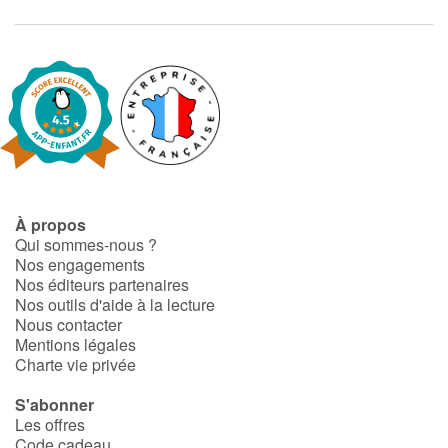
Apprendre les langues
Dyslexie, troubles de la lecture
Nos listes de lecture
Les plus lus
À propos
Qui sommes-nous ?
Coups de coeur
Nos engagements
Nos éditeurs partenaires
Nos outils d'aide à la lecture
Nous contacter
Mentions légales
Charte vie privée
S'abonner
Les offres
Code cadeau