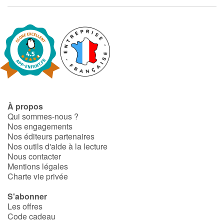
Art, espace, activité
Documentaires
En famille
Quotidien et loisirs
À l'école
À propos
Qui sommes-nous ?
Fêtes et évènements
Nos engagements
Nos éditeurs partenaires
Nos outils d'aide à la lecture
Amour et amitié
Nous contacter
Mentions légales
Sujets de société
Charte vie privée
S'abonner
Émotions et sentiments
Les offres
Code cadeau
Formats et illustrations