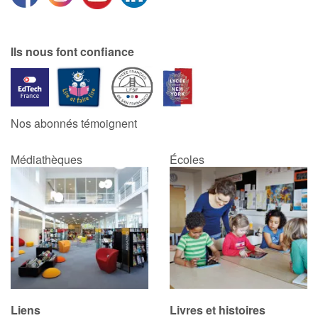
Blog
Ils nous font confiance
Actualités
Par thématique
Nos abonnés témoignent
Rencontres et témoignages
Médiathèques
Écoles
Contes d'ici et d'ailleurs
Autour de la lecture
Apprendre à lire
Livre audio
Liens
Livres et histoires
Activités et ateliers