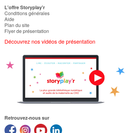
L'offre Storyplay'r
Conditions générales
Catalogue anglais
Aide
Plan du site
Flyer de présentation
Contraste +
Découvrez nos vidéos de présentation
Aide
Accueil
Famille
Écoles
Médiathèques
Retrouvez-nous sur
Vidéos & Tutoriaux