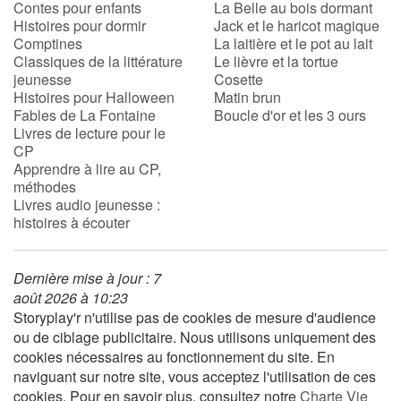
Contes pour enfants
La Belle au bois dormant
Histoires pour dormir
Jack et le haricot magique
Comptines
La laitière et le pot au lait
Apprendre les langues
Classiques de la littérature
Le lièvre et la tortue
jeunesse
Cosette
Dyslexie, troubles de la lecture
Histoires pour Halloween
Matin brun
Fables de La Fontaine
Boucle d'or et les 3 ours
Nos listes de lecture
Livres de lecture pour le
CP
Apprendre à lire au CP,
Les plus lus
méthodes
Livres audio jeunesse :
Coups de coeur
histoires à écouter
Dernière mise à jour : 7
août 2026 à 10:23
Storyplay'r n'utilise pas de cookies de mesure d'audience
ou de ciblage publicitaire. Nous utilisons uniquement des
cookies nécessaires au fonctionnement du site. En
naviguant sur notre site, vous acceptez l'utilisation de ces
cookies. Pour en savoir plus, consultez notre
Charte Vie