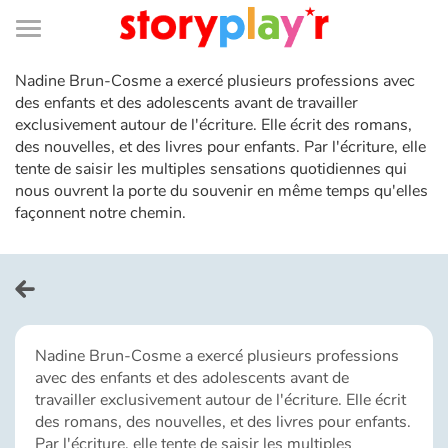
Connexion
Menu
Contenu
Recherche
Bibliothèque
Bas
de
page
Menu
Nadine Brun-Cosme a exercé plusieurs professions avec
➜
EN
des enfants et des adolescents avant de travailler
exclusivement autour de l'écriture. Elle écrit des romans,
Je me connecte
des nouvelles, et des livres pour enfants. Par l'écriture, elle
tente de saisir les multiples sensations quotidiennes qui
Tester gratuitement
nous ouvrent la porte du souvenir en même temps qu'elles
façonnent notre chemin.
Bibliothèque
Prix
Nadine Brun-Cosme a exercé plusieurs professions
Accueil
avec des enfants et des adolescents avant de
travailler exclusivement autour de l'écriture. Elle écrit
Contes d'ici et d'ailleurs
des romans, des nouvelles, et des livres pour enfants.
Par l'écriture, elle tente de saisir les multiples