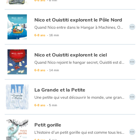
6-8 ans
- 8 min
Catalogue anglais
Nico et Ouistiti explorent le Pôle Nord
…
Quand Nico entre dans le Hangar à Machines, Ouistiti apparaît debout à l’avant d’un navire. Un navire qui roule, qui vogue et qui glisse sur la glace… Ça tombe bien car leur prochaine expédition, c’est le Pôle Nord ! Au programme, une nuit dans un igloo, le beau spectacle des aurores boréales, une rencontre avec des ours et des renards polaires, des lapins tout blancs, un petit Inuit et un vieux morse savant. Sans oublier des pingouins-sculpteurs sur glace qui sont bien à la peine car la banquise se met à fondre… une nouvelle mission pour nos deux explorateurs !
6-8 ans
- 16 min
Contraste +
Nico et Ouistiti explorent le ciel
Aide
…
Quand Nico rejoint le hangar secret, Ouistiti est déjà aux commandes du grand Ballon-Machine qui les emportera vers le ciel et l’espace. Entre de surprenantes rencontres avec les moutons-nuages, un drôle de petit homme vert, les Grandes Princesses du Ciel et un Père Noël en détresse, l’aventure continue avec une nouvelle mission acrobatique sur la Planète Sucrée !
6-8 ans
- 14 min
Accueil
Famille
La Grande et la Petite
…
Une petite qui veut découvrir le monde, une grande qui veut l’en protéger pensant qu’elle a tout le temps devant elle. Des mots simples et soigneusement choisis délivrent une émotion juste et sincère.
Écoles
6-8 ans
- 5 min
Médiathèques
Petit gorille
…
L’histoire d’un petit gorille qui est comme tous les petits gorilles ou presque, et cela lui cause quelques problèmes. L’histoire d’un petit garçon qui est comme tous les petits garçons sauf qu’il n’aime ni le foot, ni la bagarre. Ces deux là sont-ils faits pour se rencontrer ?
Vidéos & Tutoriaux