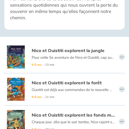
Fable, mythe, littérature et poésie
sensations quotidiennes qui nous ouvrent la porte du
souvenir en même temps qu'elles façonnent notre
Princesses et princes, rois, reines et dragons
chemin.
Ogres, monstres et sorcières
Héroïnes et héros
Nico et Ouistiti explorent la jungle
…
Pour cette 5e aventure de Nico et Ouistiti, cap sur la jungle ! À bord de leur magnifique barque à tête de lion tout juste terminée, nos deux intrépides explorateurs partent au Pays des Masques où, selon le cousin de Ouistiti, se prépare une grande fête. Mais dès leur arrivée dans la jungle, ils sont emmenés par un groupe d’hommes masqués et présentés au Grand Sorcier qui leur confie une mission, croyant avoir affaire à deux sorciers plus grands que lui : retrouver le Masque qui apporte la Pluie, tout juste volé par une terrible sorcière. Ni une ni deux, Nico et Ouistiti répondent présent même s’ils ont un peu la trouille…mais la grande fête aura bien lieu si toutefois ils rapportent le précieux sésame !
Écologie, nature, saisons
6-8 ans
- 13 min
Les animaux
Nico et Ouistiti explorent la forêt
…
Voyage, épopée, enquête, aventure
Ouistiti est déjà aux commandes de la nouvelle machine, prête à décoller, quand Nico arrive dans le hangar secret. Attention aux turbulences ! Direction la forêt, qui cache bien des surprises : des « Comme Moi » pour Ouistiti et une ribambelle de nouveaux amis qui ont l’air tous très pressés… de disparaître sous terre. Où vont-ils ? Entre rencontres insolites et galeries souterraines, voilà un nouveau mystère à explorer pour Nico et Ouistiti.
6-8 ans
- 11 min
Autour du monde
Nico et Ouistiti explorent les fonds marins
Apprentissage
…
Chaque jour, dès que le soir tombe, Nico rejoint son endroit secret : Le Hangar à Machines. Là, il retrouve Ouistiti, son ami de toujours. Ce soir, nos deux amis peaufinent les derniers réglages de leur nouvel engin : un sous-marin pour aller explorer les fonds marins.