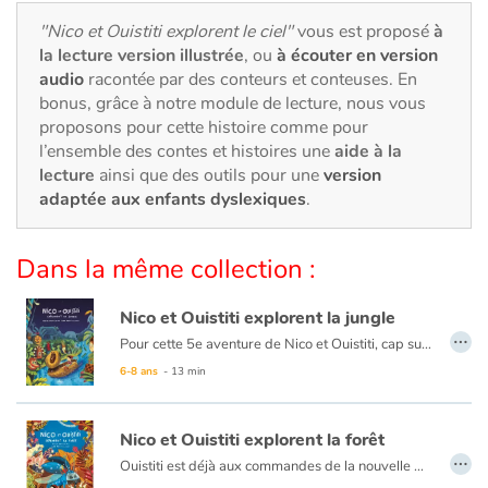
Art, espace, activité
"Nico et Ouistiti explorent le ciel"
vous est proposé
à
la lecture version illustrée
, ou
à écouter en version
Documentaires
audio
racontée par des conteurs et conteuses. En
bonus, grâce à notre module de lecture, nous vous
En famille
proposons pour cette histoire comme pour
l’ensemble des contes et histoires une
aide à la
Quotidien et loisirs
lecture
ainsi que des outils pour une
version
adaptée aux enfants dyslexiques
.
À l'école
Dans la même collection :
Fêtes et évènements
Nico et Ouistiti explorent la jungle
Amour et amitié
…
Pour cette 5e aventure de Nico et Ouistiti, cap sur la jungle ! À bord de leur magnifique barque à tête de lion tout juste terminée, nos deux intrépides explorateurs partent au Pays des Masques où, selon le cousin de Ouistiti, se prépare une grande fête. Mais dès leur arrivée dans la jungle, ils sont emmenés par un groupe d’hommes masqués et présentés au Grand Sorcier qui leur confie une mission, croyant avoir affaire à deux sorciers plus grands que lui : retrouver le Masque qui apporte la Pluie, tout juste volé par une terrible sorcière. Ni une ni deux, Nico et Ouistiti répondent présent même s’ils ont un peu la trouille…mais la grande fête aura bien lieu si toutefois ils rapportent le précieux sésame !
6-8 ans
- 13 min
Sujets de société
Émotions et sentiments
Nico et Ouistiti explorent la forêt
…
Ouistiti est déjà aux commandes de la nouvelle machine, prête à décoller, quand Nico arrive dans le hangar secret. Attention aux turbulences ! Direction la forêt, qui cache bien des surprises : des « Comme Moi » pour Ouistiti et une ribambelle de nouveaux amis qui ont l’air tous très pressés… de disparaître sous terre. Où vont-ils ? Entre rencontres insolites et galeries souterraines, voilà un nouveau mystère à explorer pour Nico et Ouistiti.
Formats et illustrations