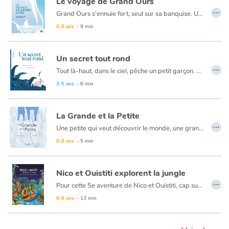
Le voyage de Grand Ours
…
Grand Ours s’ennuie fort, seul sur sa banquise. Un jour, sa canne à pêche à la main, il voit passer un gros morceau de glace sur lequel est posée une petite chose toute colorée. Jamais ici il n’a rien vu de pareil ! Ici, tout est blanc. D’où peut bien venir cette chose étrange ? Et hop ! Ni une, ni deux, Grand Ours saute sur le bout de glace et part à la dérive avec la petite chose rouge, verte et bleue. C’est le début d’une grande aventure à la rencontre de nouveaux amis, à la découverte de paysages merveilleux et lointains.
6-8 ans
- 9 min
Blog
Actualités
Un secret tout rond
…
Tout là-haut, dans le ciel, pêche un petit garçon. Tout en bas, dans la mer, nage un très gros poisson. Une histoire à dormir debout ou à rêver tout éveillé. Un livre qui parle de l’autre, de l’apprivoisement et de bien d’autres choses encore, tant est grande la place laissée à l’interprétation et donc au lecteur.
Par thématique
3-5 ans
- 6 min
Rencontres et témoignages
La Grande et la Petite
…
Contes d'ici et d'ailleurs
Une petite qui veut découvrir le monde, une grande qui veut l’en protéger pensant qu’elle a tout le temps devant elle. Des mots simples et soigneusement choisis délivrent une émotion juste et sincère.
6-8 ans
- 5 min
Autour de la lecture
Nico et Ouistiti explorent la jungle
Apprendre à lire
…
Pour cette 5e aventure de Nico et Ouistiti, cap sur la jungle ! À bord de leur magnifique barque à tête de lion tout juste terminée, nos deux intrépides explorateurs partent au Pays des Masques où, selon le cousin de Ouistiti, se prépare une grande fête. Mais dès leur arrivée dans la jungle, ils sont emmenés par un groupe d’hommes masqués et présentés au Grand Sorcier qui leur confie une mission, croyant avoir affaire à deux sorciers plus grands que lui : retrouver le Masque qui apporte la Pluie, tout juste volé par une terrible sorcière. Ni une ni deux, Nico et Ouistiti répondent présent même s’ils ont un peu la trouille…mais la grande fête aura bien lieu si toutefois ils rapportent le précieux sésame !
6-8 ans
- 13 min
Livre audio
Activités et ateliers