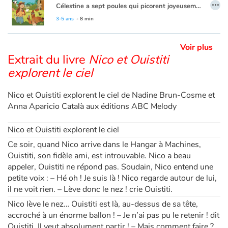
…
Des péripéties en pagaille, les illustrations panoramiques dépliantes, colorées et foisonnantes de détails d'Anna Aparicio Català qui invitent à l'émerveillement.
Célestine a sept poules qui picorent joyeusement en plein air. Brigitte pond des œufs blancs; Agathe, des roses; Bernadette, des œufs tachetés; Capucine, des minuscules; Odette des œufs énormes.; ceux de Charlotte ont deux jaunes d’œuf. Salomé, elle, n’a toujours rien pondu... Un matin, le petit Arthur, qui passe les vacances de Pâques chez sa tante, trouve un drôle d’œuf sous les plumes de Salomé. Un œuf marron ! Célestine, la fermière en reste bouche-bée : sa poulette pond des œufs en chocolat… et elle en pond des dizaines ! La nouvelle fait vite le tour du village, puis se répand dans tout le pays, jusqu’au journal télévisé. Dans l’industrie du chocolat, on commence sérieusement à s’inquiéter : les fêtes de Pâques approchent et cette drôle de poule menace les affaires des chocolatiers...
Et cerise sur le gâteau : une lecture musicale offerte en écoute libre ou téléchargement avec l'album pour régaler aussi les petites oreilles !
3-5 ans
- 8 min
Voir plus
Extrait du livre
Nico et Ouistiti
explorent le ciel
Nico et Ouistiti explorent le ciel de Nadine Brun-Cosme et
Anna Aparicio Català aux éditions ABC Melody
Nico et Ouistiti explorent le ciel
Ce soir, quand Nico arrive dans le Hangar à Machines,
Ouistiti, son fidèle ami, est introuvable. Nico a beau
appeler, Ouistiti ne répond pas. Soudain, Nico entend une
petite voix : – Hé oh ! Je suis là ! Nico regarde autour de lui,
il ne voit rien. – Lève donc le nez ! crie Ouistiti.
Nico lève le nez… Ouistiti est là, au-dessus de sa tête,
accroché à un énorme ballon ! – Je n’ai pas pu le retenir ! dit
Ouistiti. Il veut absolument partir ! – Mais comment faire ?