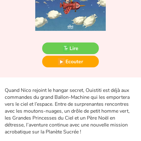
Fable, mythe, littérature et poésie
Princesses et princes, rois, reines et dragons
Ogres, monstres et sorcières
Lire
Héroïnes et héros
Ecouter
Écologie, nature, saisons
Les animaux
Quand Nico rejoint le hangar secret, Ouistiti est déjà aux
Voyage, épopée, enquête, aventure
commandes du grand Ballon-Machine qui les emportera
vers le ciel et l’espace. Entre de surprenantes rencontres
avec les moutons-nuages, un drôle de petit homme vert,
Autour du monde
les Grandes Princesses du Ciel et un Père Noël en
détresse, l’aventure continue avec une nouvelle mission
Apprentissage
acrobatique sur la Planète Sucrée !