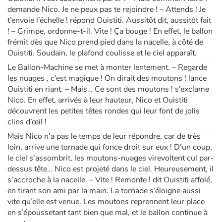
demande Nico. Je ne peux pas te rejoindre ! – Attends ! Je
t’envoie l’échelle ! répond Ouistiti. Aussitôt dit, aussitôt fait
! – Grimpe, ordonne-t-il. Vite ! Ça bouge ! En effet, le ballon
frémit dès que Nico prend pied dans la nacelle, à côté de
Ouistiti. Soudain, le plafond coulisse et le ciel apparaît.
Le Ballon-Machine se met à monter lentement. – Regarde
les nuages , c’est magique ! On dirait des moutons ! lance
Ouistiti en riant. – Mais… Ce sont des moutons ! s’exclame
Nico. En effet, arrivés à leur hauteur, Nico et Ouistiti
découvrent les petites têtes rondes qui leur font de jolis
clins d’œil !
Mais Nico n’a pas le temps de leur répondre, car de très
loin, arrive une tornade qui fonce droit sur eux ! D’un coup,
le ciel s’assombrit, les moutons-nuages virevoltent cul par-
dessus tête… Nico est projeté dans le ciel. Heureusement, il
s’accroche à la nacelle. – Vite ! Remonte ! dit Ouistiti affolé,
en tirant son ami par la main. La tornade s’éloigne aussi
vite qu’elle est venue. Les moutons reprennent leur place
en s’époussetant tant bien que mal, et le ballon continue à