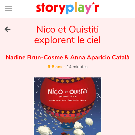
Connexion
Menu
Contenu
Recherche
Bibliothèque
Bas
de
page
Menu
➜
Nico et Ouistiti
EN
explorent le ciel
Je me connecte
Nadine Brun-Cosme
&
Anna Aparicio Català
Tester gratuitement
6-8 ans
-
14 minutes
Bibliothèque
Prix
Accueil
Contes d'ici et d'ailleurs