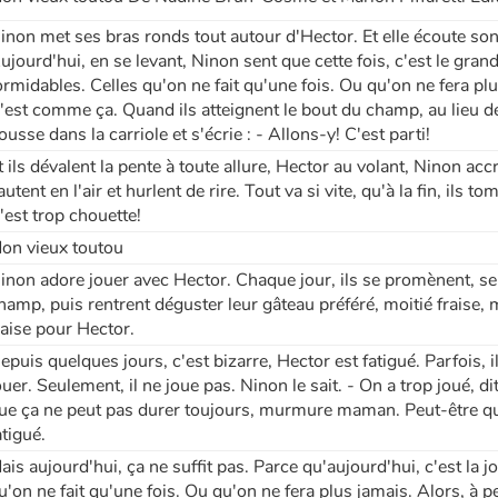
inon met ses bras ronds tout autour d'Hector. Et elle écoute so
ujourd'hui, en se levant, Ninon sent que cette fois, c'est le gran
ormidables. Celles qu'on ne fait qu'une fois. Ou qu'on ne fera plu
'est comme ça. Quand ils atteignent le bout du champ, au lieu de
ousse dans la carriole et s'écrie : - Allons-y! C'est parti!
t ils dévalent la pente à toute allure, Hector au volant, Ninon ac
autent en l'air et hurlent de rire. Tout va si vite, qu'à la fin, ils 
'est trop chouette!
on vieux toutou
inon adore jouer avec Hector. Chaque jour, ils se promènent, s
hamp, puis rentrent déguster leur gâteau préféré, moitié fraise,
raise pour Hector.
epuis quelques jours, c'est bizarre, Hector est fatigué. Parfois,
ouer. Seulement, il ne joue pas. Ninon le sait. - On a trop joué, d
ue ça ne peut pas durer toujours, murmure maman. Peut-être qu
atigué.
ais aujourd'hui, ça ne suffit pas. Parce qu'aujourd'hui, c'est la 
u'on ne fait qu'une fois. Ou qu'on ne fera plus jamais. Alors, à p