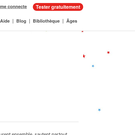
 me connecte
Tester gratuitement
|
|
|
Aide
Blog
Bibliothèque
Âges
ourent ensemble, sautent partout