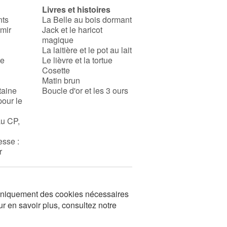
Livres et histoires
nts
La Belle au bois dormant
rmir
Jack et le haricot
magique
La laitière et le pot au lait
se
Le lièvre et la tortue
Cosette
Matin brun
taine
Boucle d'or et les 3 ours
pour le
au CP,
esse :
r
s uniquement des cookies nécessaires
ur en savoir plus, consultez notre