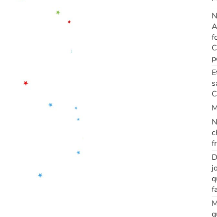
N
A
f
C
p
E
s
C
M
N
c
f
D
j
q
f
M
q