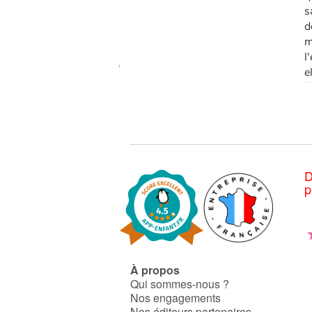
s
d
m
l
e
D
p
À propos
Qui sommes-nous ?
Nos engagements
Nos éditeurs partenaires