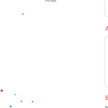
Partage
A
E
M