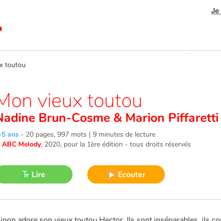
Je
 toutou
Mon vieux toutou
Nadine Brun-Cosme
&
Marion Piffaretti
-5 ans
-
20 pages, 997 mots | 9 minutes de lecture
©
ABC Melody
, 2020
, pour la 1ère édition - tous droits réservés
Lire
Ecouter
inon adore son vieux toutou Hector. Ils sont inséparables, ils c