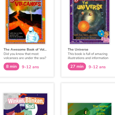
The Awesome Book of Volcanoes
The Universe
Did you know that most
This book is full of amazing
volcanoes are under the sea?
illustrations and information
That volcanologists are
about the Universe, from
8 min
27 min
volcano scientists? That the
stars to galaxies, black holes
9-12 ans
9-12 ans
biggest volcano is on Mars?
and more.
Discover for yourself
amazing facts about Earth’s
volcanoes and the people
who study them.