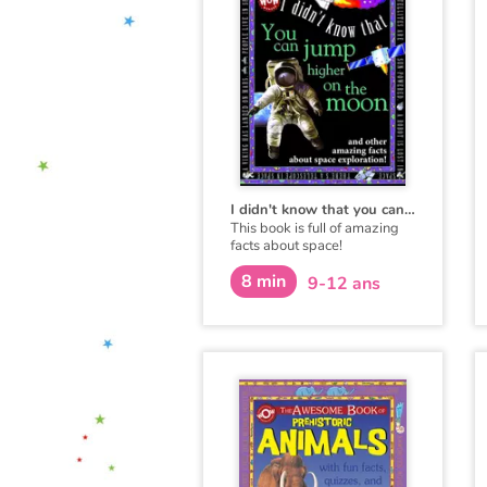
I didn't know that you can jump higher on the moon
This book is full of amazing
facts about space!
8 min
9-12 ans