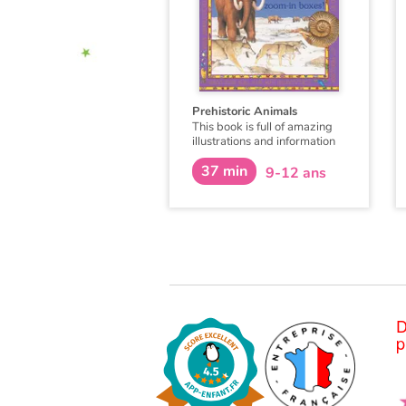
Prehistoric Animals
This book is full of amazing
illustrations and information
about the animals that lived
37 min
on Earth millions of years
9-12 ans
ago, and the few that
managed to survive.
D
p