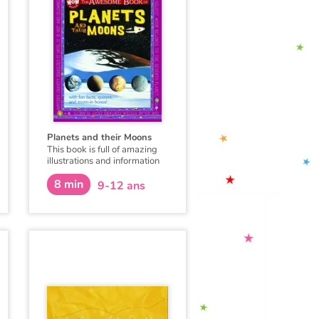
Planets and their Moons
This book is full of amazing
illustrations and information
about the planets in our Solar
8 min
System and their moons!
9-12 ans