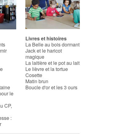
décollent...
Ce livre est disponible en
français :
49 - Moko : Le
visage du monde
Livres et histoires
nts
La Belle au bois dormant
rmir
Jack et le haricot
magique
La laitière et le pot au lait
se
Le lièvre et la tortue
Cosette
Matin brun
taine
Boucle d'or et les 3 ours
pour le
au CP,
esse :
r