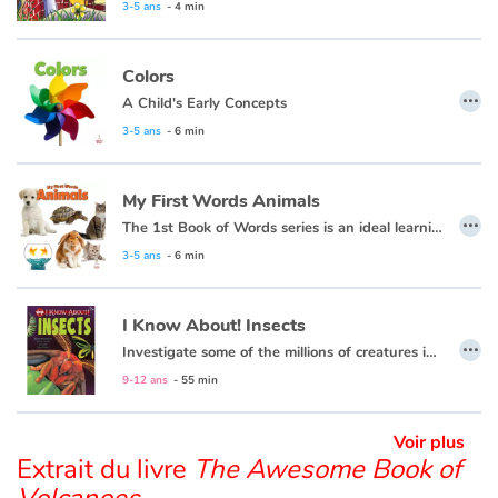
3-5 ans
- 4 min
Apprendre les langues
Colors
…
A Child's Early Concepts
Dyslexie, troubles de la lecture
3-5 ans
- 6 min
Nos listes de lecture
My First Words Animals
Les plus lus
…
The 1st Book of Words series is an ideal learning tool for budding young minds. Every page is filled with vivid, close-up photos of familiar people, places and things, illustrating simple word concepts that expand vocabulary skills.
3-5 ans
- 6 min
Coups de coeur
I Know About! Insects
…
Investigate some of the millions of creatures in the species of insects!
9-12 ans
- 55 min
Voir plus
Extrait du livre
The Awesome Book of