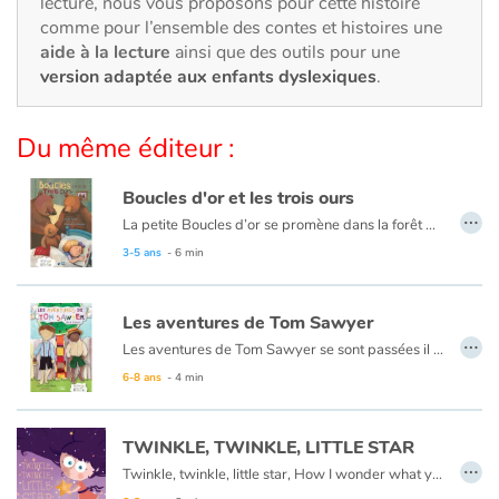
lecture, nous vous proposons pour cette histoire
Art, espace, activité
comme pour l’ensemble des contes et histoires une
aide à la lecture
ainsi que des outils pour une
Documentaires
version adaptée aux enfants dyslexiques
.
En famille
Du même éditeur :
Quotidien et loisirs
Boucles d'or et les trois ours
…
À l'école
La petite Boucles d’or se promène dans la forêt quand elle aperçoit une maison et, pleine de curiosité, décide d’y entrer… Mais à qui appartient-elle ? Boucles d’or va alors goûter tour à tour les trois soupes sur la table car l’une est trop chaude, l’autre est trop froide, et la dernière est juste à point !
Ce livre est aussi disponible en anglais :
Goldilocks et the three bears
3-5 ans
- 6 min
Fêtes et évènements
Les aventures de Tom Sawyer
Amour et amitié
…
Les aventures de Tom Sawyer se sont passées il y a bien longtemps en Amérique à l'époque de la conquête de l'ouest, des cowboys et des Indiens. C'est l'histoire d'un garçon un peu sauvage, comme l'était son pays à cette époque.
Ce livre est aussi disponible en anglais :
The Adventures of Tom Sawyer
6-8 ans
- 4 min
Sujets de société
Émotions et sentiments
TWINKLE, TWINKLE, LITTLE STAR
…
Twinkle, twinkle, little star, How I wonder what you are.
Formats et illustrations