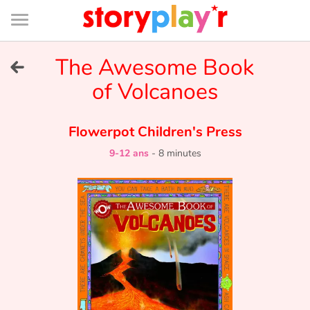
Connexion
Menu
Contenu
Recherche
Bibliothèque
Bas
de
page
Menu
➜
The Awesome Book
EN
of Volcanoes
Je me connecte
Flowerpot Children's Press
Tester gratuitement
9-12 ans
-
8 minutes
Bibliothèque
Prix
Accueil
Contes d'ici et d'ailleurs