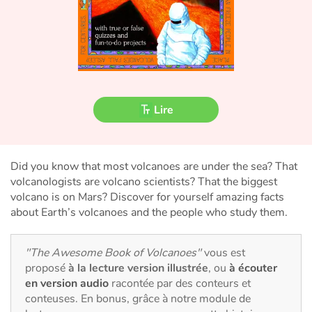
Fable, mythe, littérature et poésie
Princesses et princes, rois, reines et dragons
Ogres, monstres et sorcières
Héroïnes et héros
Lire
Écologie, nature, saisons
Did you know that most volcanoes are under the sea? That
Les animaux
volcanologists are volcano scientists? That the biggest
volcano is on Mars? Discover for yourself amazing facts
Voyage, épopée, enquête, aventure
about Earth’s volcanoes and the people who study them.
Autour du monde
"The Awesome Book of Volcanoes"
vous est
proposé
à la lecture version illustrée
, ou
à écouter
Apprentissage
en version audio
racontée par des conteurs et
conteuses. En bonus, grâce à notre module de