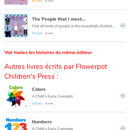
6-8 ans
- 6 min
Catalogue anglais
The People that I meet...
…
Find all kinds of people in this beautifully illustrated First Words book by artist Lisa M Gardiner, perfect for your youngest reader discovering the joy of books.
3-5 ans
- 6 min
Contraste +
Voir toutes les histoires du même éditeur
Aide
Autres livres écrits par Flowerpot
Accueil
Children's Press :
Famille
Colors
…
Écoles
A Child's Early Concepts
3-5 ans
- 6 min
Médiathèques
Numbers
Vidéos & Tutoriaux
…
A Child's Early Concepts