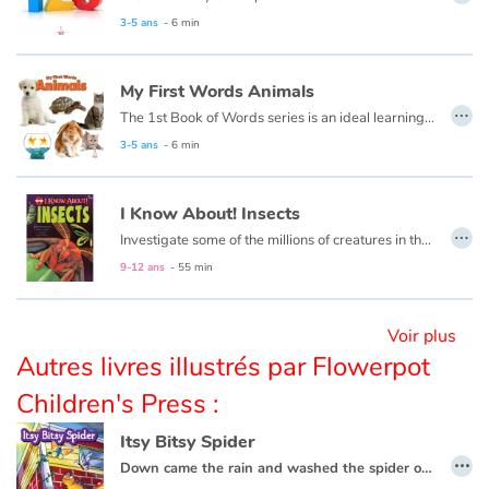
3-5 ans
- 6 min
Blog
My First Words Animals
…
Actualités
The 1st Book of Words series is an ideal learning tool for budding young minds. Every page is filled with vivid, close-up photos of familiar people, places and things, illustrating simple word concepts that expand vocabulary skills.
3-5 ans
- 6 min
Par thématique
I Know About! Insects
Rencontres et témoignages
…
Investigate some of the millions of creatures in the species of insects!
9-12 ans
- 55 min
Contes d'ici et d'ailleurs
Autour de la lecture
Voir plus
Autres livres illustrés par Flowerpot
Apprendre à lire
Children's Press :
Livre audio
Itsy Bitsy Spider
…
Down came the rain and washed the spider out.
Activités et ateliers