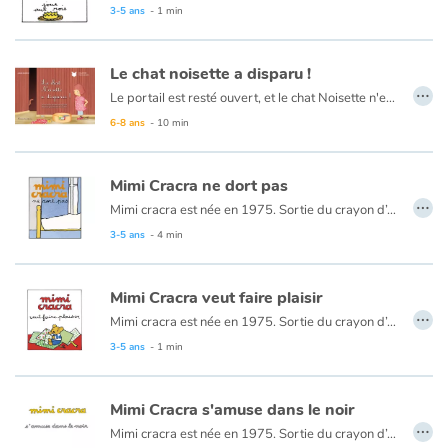
3-5 ans
- 1 min
Le chat noisette a disparu !
…
Le portail est resté ouvert, et le chat Noisette n'est plus là ! S'est-il fait écraser par une voiture ? La petite fille Sophie est en pleurs…
6-8 ans
- 10 min
Mimi Cracra ne dort pas
…
Mimi cracra est née en 1975. Sortie du crayon d’Agnès Rosenstiehl pour le magazine “Pomme d’api”, cette petite fille aux joues roses et cheveux bruns à laquelle il est facile de s’identifier nous entraîne avec humour dans ses aventures quotidiennes.
3-5 ans
- 4 min
Mimi Cracra veut faire plaisir
…
Mimi cracra est née en 1975. Sortie du crayon d’Agnès Rosenstiehl pour le magazine “Pomme d’api”, cette petite fille aux joues roses et cheveux bruns à laquelle il est facile de s’identifier nous entraîne avec humour dans ses aventures quotidiennes.
3-5 ans
- 1 min
Mimi Cracra s'amuse dans le noir
…
Mimi cracra est née en 1975. Sortie du crayon d’Agnès Rosenstiehl pour le magazine “Pomme d’api”, cette petite fille aux joues roses et cheveux bruns à laquelle il est facile de s’identifier nous entraîne avec humour dans ses aventures quotidiennes.