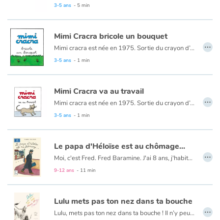
3-5 ans
- 5 min
Mimi Cracra bricole un bouquet
…
Mimi cracra est née en 1975. Sortie du crayon d’Agnès Rosenstiehl pour le magazine “Pomme d’api”, cette petite fille aux joues roses et cheveux bruns à laquelle il est facile de s’identifier nous entraîne avec humour dans ses aventures quotidiennes.
3-5 ans
- 1 min
Mimi Cracra va au travail
…
Mimi cracra est née en 1975. Sortie du crayon d’Agnès Rosenstiehl pour le magazine “Pomme d’api”, cette petite fille aux joues roses et cheveux bruns à laquelle il est facile de s’identifier nous entraîne avec humour dans ses aventures quotidiennes.
3-5 ans
- 1 min
Le papa d'Héloïse est au chômage...
…
Moi, c'est Fred. Fred Baramine. J'ai 8 ans, j'habite 7 rue Cénou. L'autre jour, j'ai entendu les parents d'Héloïse Crampon, ma voisine, se disputer. Le lendemain, j'ai surpris son papa dans l'escalier avec un imper à col relevé, un chapeau gris très enfoncé, et des lunettes noires, bizarre ! Je l'ai suivi jusqu'à un immeuble où était écrit : ANPE...
9-12 ans
- 11 min
Lulu mets pas ton nez dans ta bouche
…
Lulu, mets pas ton nez dans ta bouche ! Il n’y peut rien, il est né comme ça. Et ce n’est guère facile dans un monde qui n’apprécie pas la différence.