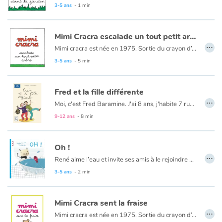
3-5 ans
- 1 min
Catalogue anglais
Mimi Cracra escalade un tout petit arbre
…
Mimi cracra est née en 1975. Sortie du crayon d’Agnès Rosenstiehl pour le magazine “Pomme d’api”, cette petite fille aux joues roses et cheveux bruns à laquelle il est facile de s’identifier nous entraîne avec humour dans ses aventures quotidiennes.
3-5 ans
- 5 min
Contraste +
Aide
Fred et la fille différente
…
Moi, c'est Fred Baramine. J'ai 8 ans, j'habite 7 rue Cénou. Samedi, la journée avait super bien commencé : avec Maman, on regardait les dessins animés... jusqu'à ce que sa cousine Caroline arrive avec sa fille ! Elle était - comment dire ? - différente. On m'a expliqué qu'elle était née avec « la trisomie 21 »...
Accueil
9-12 ans
- 8 min
Famille
Oh !
…
René aime l’eau et invite ses amis à le rejoindre dans son bain jusqu’à ce que la grosse baleine, qui elle aussi aime bien l’eau, arrive...
Écoles
3-5 ans
- 2 min
Médiathèques
Mimi Cracra sent la fraise
…
Vidéos & Tutoriaux
Mimi cracra est née en 1975. Sortie du crayon d’Agnès Rosenstiehl pour le magazine “Pomme d’api”, cette petite fille aux joues roses et cheveux bruns à laquelle il est facile de s’identifier nous entraîne avec humour dans ses aventures quotidiennes.