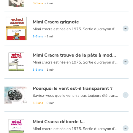
6-8 ans
- 7 min
Mimi Cracra grignote
…
Mimi cracra est née en 1975. Sortie du crayon d’Agnès Rosenstiehl pour le magazine “Pomme d’api”, cette petite fille aux joues roses et cheveux bruns à laquelle il est facile de s’identifier nous entraîne avec humour dans ses aventures quotidiennes.
3-5 ans
- 1 min
Mimi Cracra trouve de la pâte à modeler
…
Mimi cracra est née en 1975. Sortie du crayon d’Agnès Rosenstiehl pour le magazine “Pomme d’api”, cette petite fille aux joues roses et cheveux bruns à laquelle il est facile de s’identifier nous entraîne avec humour dans ses aventures quotidiennes.
3-5 ans
- 1 min
Pourquoi le vent est-il transparent ?
…
Saviez-vous que le vent n'a pas toujours été transparent ? Voici le récit du temps où chaque vent avait sa couleur et son humeur. Voici le récit du jour où les hommes ont osé copier leurs couleurs...
6-8 ans
- 9 min
Mimi Cracra déborde !...
…
Mimi cracra est née en 1975. Sortie du crayon d’Agnès Rosenstiehl pour le magazine “Pomme d’api”, cette petite fille aux joues roses et cheveux bruns à laquelle il est facile de s’identifier nous entraîne avec humour dans ses aventures quotidiennes.