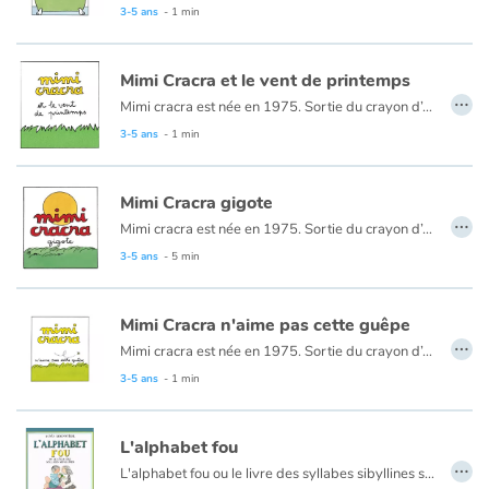
3-5 ans
- 1 min
Mimi Cracra et le vent de printemps
…
Mimi cracra est née en 1975. Sortie du crayon d’Agnès Rosenstiehl pour le magazine “Pomme d’api”, cette petite fille aux joues roses et cheveux bruns à laquelle il est facile de s’identifier nous entraîne avec humour dans ses aventures quotidiennes.
3-5 ans
- 1 min
Mimi Cracra gigote
…
Mimi cracra est née en 1975. Sortie du crayon d’Agnès Rosenstiehl pour le magazine “Pomme d’api”, cette petite fille aux joues roses et cheveux bruns à laquelle il est facile de s’identifier nous entraîne avec humour dans ses aventures quotidiennes.
3-5 ans
- 5 min
Mimi Cracra n'aime pas cette guêpe
…
Mimi cracra est née en 1975. Sortie du crayon d’Agnès Rosenstiehl pour le magazine “Pomme d’api”, cette petite fille aux joues roses et cheveux bruns à laquelle il est facile de s’identifier nous entraîne avec humour dans ses aventures quotidiennes.
3-5 ans
- 1 min
L'alphabet fou
…
L'alphabet fou ou le livre des syllabes sibyllines se lit à haute voix et de plus en plus vite...