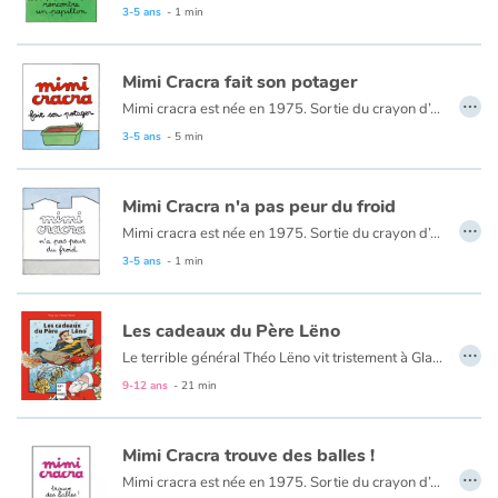
3-5 ans
- 1 min
Mimi Cracra fait son potager
…
Mimi cracra est née en 1975. Sortie du crayon d’Agnès Rosenstiehl pour le magazine “Pomme d’api”, cette petite fille aux joues roses et cheveux bruns à laquelle il est facile de s’identifier nous entraîne avec humour dans ses aventures quotidiennes.
3-5 ans
- 5 min
Mimi Cracra n'a pas peur du froid
…
Mimi cracra est née en 1975. Sortie du crayon d’Agnès Rosenstiehl pour le magazine “Pomme d’api”, cette petite fille aux joues roses et cheveux bruns à laquelle il est facile de s’identifier nous entraîne avec humour dans ses aventures quotidiennes.
3-5 ans
- 1 min
Les cadeaux du Père Lëno
…
Le terrible général Théo Lëno vit tristement à Glauquecité. Il ne supporte plus le succès de son cousin le Père Noël à qui tout réussit. Justement, Noël approche. C'est l'occasion rêvée pour Théo de mettre en oeuvre son plan diabolique...
9-12 ans
- 21 min
Mimi Cracra trouve des balles !
…
Mimi cracra est née en 1975. Sortie du crayon d’Agnès Rosenstiehl pour le magazine “Pomme d’api”, cette petite fille aux joues roses et cheveux bruns à laquelle il est facile de s’identifier nous entraîne avec humour dans ses aventures quotidiennes.