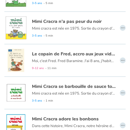
3-5 ans
- 5 min
Apprendre les langues
Mimi Cracra n'a pas peur du noir
…
Dyslexie, troubles de la lecture
Mimi cracra est née en 1975. Sortie du crayon d’Agnès Rosenstiehl pour le magazine “Pomme d’api”, cette petite fille aux joues roses et cheveux bruns à laquelle il est facile de s’identifier nous entraîne avec humour dans ses aventures quotidiennes.
3-5 ans
- 5 min
Nos listes de lecture
Le copain de Fred, accro aux jeux vidéo !
Les plus lus
…
Moi, c'est Fred. Fred Baramine. J'ai 8 ans, j'habite 7 rue Cénou. Le week-end dernier, j'ai proposé à mon meilleur copain, Mouloud, de faire une super partie de pique-nique-foot. Mais, bizarre, il a refusé... Il faut dire qu'il avait un nouveau jeu vidéo vraiment génial, mais bon, c'était pas une raison pour faire comme si j'existais plus !
9-12 ans
- 11 min
Coups de coeur
Mimi Cracra se barbouille de sauce tomate
…
Mimi cracra est née en 1975. Sortie du crayon d’Agnès Rosenstiehl pour le magazine “Pomme d’api”, cette petite fille aux joues roses et cheveux bruns à laquelle il est facile de s’identifier nous entraîne avec humour dans ses aventures quotidiennes.
3-5 ans
- 1 min
Mimi Cracra adore les bonbons
…
Dans cette histoire, Mimi Cracra, notre héroïne de Pomme d'Api, fait face à un choix cornélien : le bonbon rouge ou le bonbon vert ?