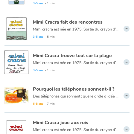
3-5 ans
- 1 min
Mimi Cracra fait des rencontres
…
Mimi cracra est née en 1975. Sortie du crayon d’Agnès Rosenstiehl pour le magazine “Pomme d’api”, cette petite fille aux joues roses et cheveux bruns à laquelle il est facile de s’identifier nous entraîne avec humour dans ses aventures quotidiennes.
3-5 ans
- 5 min
Mimi Cracra trouve tout sur la plage
…
Mimi cracra est née en 1975. Sortie du crayon d’Agnès Rosenstiehl pour le magazine “Pomme d’api”, cette petite fille aux joues roses et cheveux bruns à laquelle il est facile de s’identifier nous entraîne avec humour dans ses aventures quotidiennes.
3-5 ans
- 1 min
Pourquoi les téléphones sonnent-il ?
…
Des téléphones qui sonnent : quelle drôle d'idée ! Après tout, il devait bien y avoir d'autres solutions… Alors pourquoi ont-elles été écartées ?
6-8 ans
- 7 min
Mimi Cracra joue aux rois
…
Mimi cracra est née en 1975. Sortie du crayon d’Agnès Rosenstiehl pour le magazine “Pomme d’api”, cette petite fille aux joues roses et cheveux bruns à laquelle il est facile de s’identifier nous entraîne avec humour dans ses aventures quotidiennes.