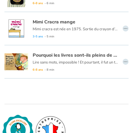
Le texte est en français et en anglais.
6-8 ans
- 6 min
Mimi Cracra mange
…
Mimi cracra est née en 1975. Sortie du crayon d’Agnès Rosenstiehl pour le magazine “Pomme d’api”, cette petite fille aux joues roses et cheveux bruns à laquelle il est facile de s’identifier nous entraîne avec humour dans ses aventures quotidiennes.
3-5 ans
- 5 min
Pourquoi les livres sont-ils pleins de mots ?
…
Lire sans mots, impossible ! Et pourtant, il fut un temps où les livres étaient si blancs qu'ils ne pouvaient se lire avec les yeux, mais avec l'imagination...
6-8 ans
- 8 min