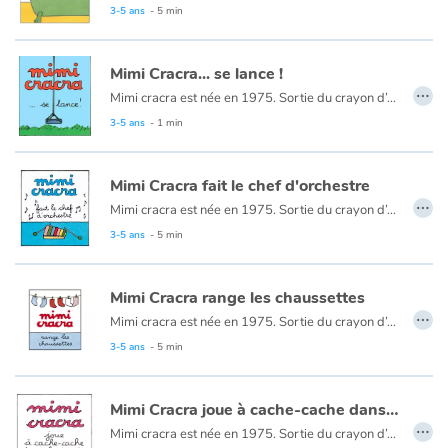
Art, espace, activité
3-5 ans
- 5 min
Documentaires
Mimi Cracra... se lance !
…
Mimi cracra est née en 1975. Sortie du crayon d’Agnès Rosenstiehl pour le magazine “Pomme d’api”, cette petite fille aux joues roses et cheveux bruns à laquelle il est facile de s’identifier nous entraîne avec humour dans ses aventures quotidiennes.
En famille
3-5 ans
- 1 min
Quotidien et loisirs
Mimi Cracra fait le chef d'orchestre
À l'école
…
Mimi cracra est née en 1975. Sortie du crayon d’Agnès Rosenstiehl pour le magazine “Pomme d’api”, cette petite fille aux joues roses et cheveux bruns à laquelle il est facile de s’identifier nous entraîne avec humour dans ses aventures quotidiennes.
3-5 ans
- 5 min
Fêtes et évènements
Mimi Cracra range les chaussettes
Amour et amitié
…
Mimi cracra est née en 1975. Sortie du crayon d’Agnès Rosenstiehl pour le magazine “Pomme d’api”, cette petite fille aux joues roses et cheveux bruns à laquelle il est facile de s’identifier nous entraîne avec humour dans ses aventures quotidiennes.
Sujets de société
3-5 ans
- 5 min
Émotions et sentiments
Mimi Cracra joue à cache-cache dans le jardin
…
Mimi cracra est née en 1975. Sortie du crayon d’Agnès Rosenstiehl pour le magazine “Pomme d’api”, cette petite fille aux joues roses et cheveux bruns à laquelle il est facile de s’identifier nous entraîne avec humour dans ses aventures quotidiennes.
Formats et illustrations