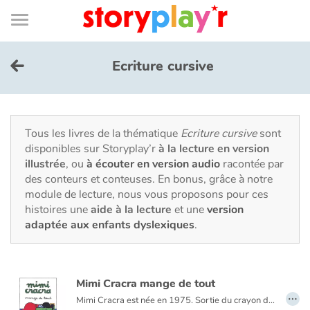
Connexion
Menu
Contenu
Recherche
Bibliothèque
Bas
de
page
Menu
➜
EN
Ecriture cursive
Je me connecte
Tester gratuitement
Tous les livres de la thématique
Ecriture cursive
sont
disponibles sur Storyplay’r
à la lecture en version
illustrée
, ou
à écouter en version audio
racontée par
Bibliothèque
des conteurs et conteuses. En bonus, grâce à notre
module de lecture, nous vous proposons pour ces
histoires une
aide à la lecture
et une
version
Prix
adaptée aux enfants dyslexiques
.
Accueil
Mimi Cracra mange de tout
Contes d'ici et d'ailleurs
…
Mimi Cracra est née en 1975. Sortie du crayon d’Agnès Rosenstiehl pour le magazine “Pomme d’api”, cette petite fille aux joues roses et cheveux bruns à laquelle il est facile de s’identifier nous entraîne avec humour dans ses aventures quotidiennes.