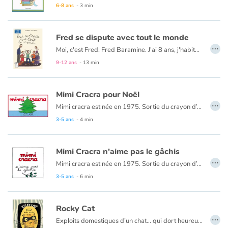
6-8 ans
- 3 min
Fred se dispute avec tout le monde
…
Moi, c'est Fred. Fred Baramine. J'ai 8 ans, j'habite 7 rue Cénou. L'autre jour, j'ai passé une journée affreuse ! Tout a commencé à l'école, quand Mouloud, mon meilleur copain, a dit à la maîtresse que j'avais copié sur lui... Alors qu'on avait copié tous les deux ! À partir de ce moment, tout n'a fait qu'empirer...
9-12 ans
- 13 min
Mimi Cracra pour Noël
…
Mimi cracra est née en 1975. Sortie du crayon d’Agnès Rosenstiehl pour le magazine “Pomme d’api”, cette petite fille aux joues roses et cheveux bruns à laquelle il est facile de s’identifier nous entraîne avec humour dans ses aventures quotidiennes.
3-5 ans
- 4 min
Mimi Cracra n'aime pas le gâchis
…
Mimi cracra est née en 1975. Sortie du crayon d’Agnès Rosenstiehl pour le magazine “Pomme d’api”, cette petite fille aux joues roses et cheveux bruns à laquelle il est facile de s’identifier nous entraîne avec humour dans ses aventures quotidiennes.
3-5 ans
- 6 min
Rocky Cat
…
Exploits domestiques d’un chat… qui dort heureusement dix-huit heures par jour.