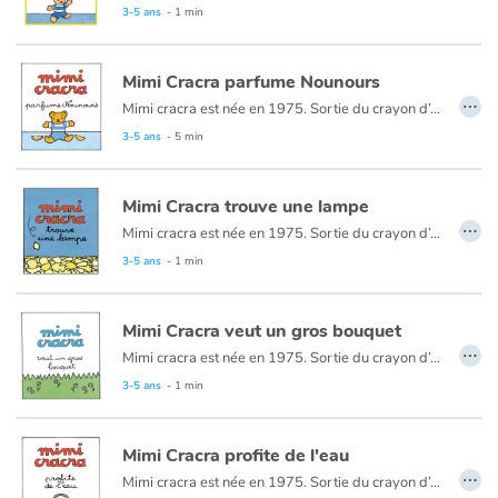
3-5 ans
- 1 min
Blog
Mimi Cracra parfume Nounours
…
Mimi cracra est née en 1975. Sortie du crayon d’Agnès Rosenstiehl pour le magazine “Pomme d’api”, cette petite fille aux joues roses et cheveux bruns à laquelle il est facile de s’identifier nous entraîne avec humour dans ses aventures quotidiennes.
Actualités
3-5 ans
- 5 min
Par thématique
Mimi Cracra trouve une lampe
…
Rencontres et témoignages
Mimi cracra est née en 1975. Sortie du crayon d’Agnès Rosenstiehl pour le magazine “Pomme d’api”, cette petite fille aux joues roses et cheveux bruns à laquelle il est facile de s’identifier nous entraîne avec humour dans ses aventures quotidiennes.
3-5 ans
- 1 min
Contes d'ici et d'ailleurs
Mimi Cracra veut un gros bouquet
Autour de la lecture
…
Mimi cracra est née en 1975. Sortie du crayon d’Agnès Rosenstiehl pour le magazine “Pomme d’api”, cette petite fille aux joues roses et cheveux bruns à laquelle il est facile de s’identifier nous entraîne avec humour dans ses aventures quotidiennes.
Apprendre à lire
3-5 ans
- 1 min
Livre audio
Mimi Cracra profite de l'eau
…
Mimi cracra est née en 1975. Sortie du crayon d’Agnès Rosenstiehl pour le magazine “Pomme d’api”, cette petite fille aux joues roses et cheveux bruns à laquelle il est facile de s’identifier nous entraîne avec humour dans ses aventures quotidiennes.
Activités et ateliers