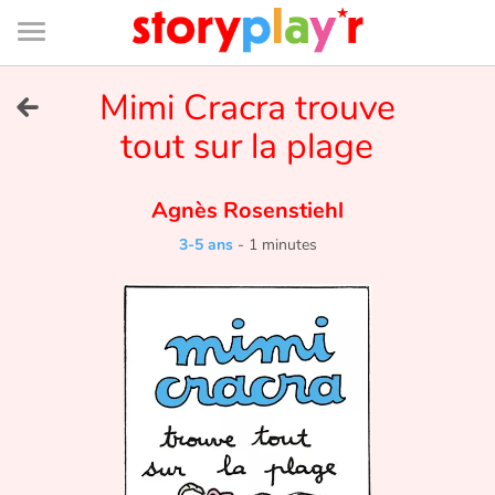
Connexion
Menu
Contenu
Recherche
Bibliothèque
Bas
de
page
Menu
➜
Mimi Cracra trouve
EN
tout sur la plage
Je me connecte
Agnès Rosenstiehl
Tester gratuitement
3-5 ans
-
1 minutes
Bibliothèque
Prix
Accueil
Contes d'ici et d'ailleurs