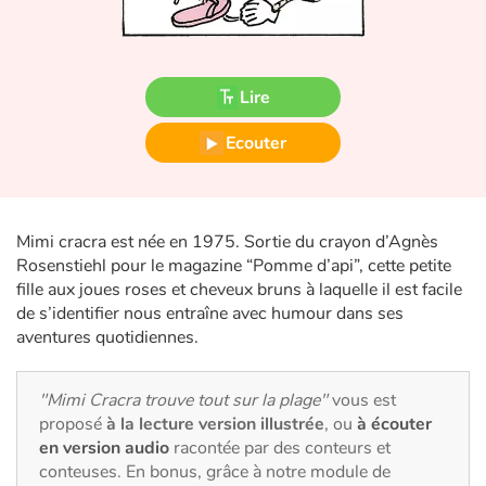
Fable, mythe, littérature et poésie
Princesses et princes, rois, reines et dragons
Lire
Ogres, monstres et sorcières
Ecouter
Héroïnes et héros
Écologie, nature, saisons
Mimi cracra est née en 1975. Sortie du crayon d’Agnès
Rosenstiehl pour le magazine “Pomme d’api”, cette petite
Les animaux
fille aux joues roses et cheveux bruns à laquelle il est facile
de s’identifier nous entraîne avec humour dans ses
Voyage, épopée, enquête, aventure
aventures quotidiennes.
Autour du monde
"Mimi Cracra trouve tout sur la plage"
vous est
proposé
à la lecture version illustrée
, ou
à écouter
Apprentissage
en version audio
racontée par des conteurs et
conteuses. En bonus, grâce à notre module de