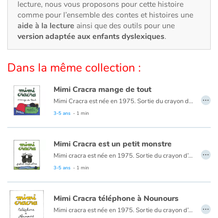
Art, espace, activité
lecture, nous vous proposons pour cette histoire
comme pour l’ensemble des contes et histoires une
Documentaires
aide à la lecture
ainsi que des outils pour une
version adaptée aux enfants dyslexiques
.
En famille
Dans la même collection :
Quotidien et loisirs
Mimi Cracra mange de tout
…
À l'école
Mimi Cracra est née en 1975. Sortie du crayon d’Agnès Rosenstiehl pour le magazine “Pomme d’api”, cette petite fille aux joues roses et cheveux bruns à laquelle il est facile de s’identifier nous entraîne avec humour dans ses aventures quotidiennes.
3-5 ans
- 1 min
Fêtes et évènements
Mimi Cracra est un petit monstre
Amour et amitié
…
Mimi cracra est née en 1975. Sortie du crayon d’Agnès Rosenstiehl pour le magazine “Pomme d’api”, cette petite fille aux joues roses et cheveux bruns à laquelle il est facile de s’identifier nous entraîne avec humour dans ses aventures quotidiennes.
Sujets de société
3-5 ans
- 1 min
Émotions et sentiments
Mimi Cracra téléphone à Nounours
…
Mimi cracra est née en 1975. Sortie du crayon d’Agnès Rosenstiehl pour le magazine “Pomme d’api”, cette petite fille aux joues roses et cheveux bruns à laquelle il est facile de s’identifier nous entraîne avec humour dans ses aventures quotidiennes.
Formats et illustrations