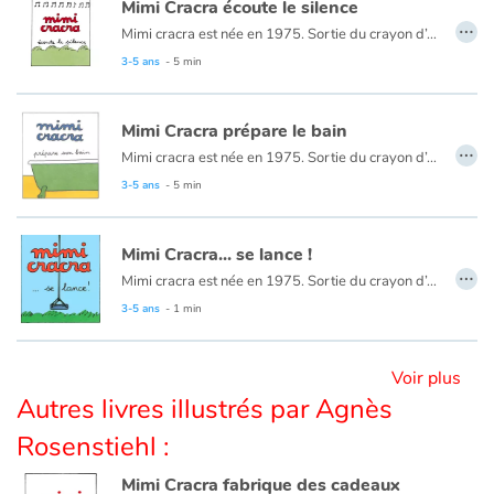
Mimi Cracra écoute le silence
…
Mimi cracra est née en 1975. Sortie du crayon d’Agnès Rosenstiehl pour le magazine “Pomme d’api”, cette petite fille aux joues roses et cheveux bruns à laquelle il est facile de s’identifier nous entraîne avec humour dans ses aventures quotidiennes.
Blog
3-5 ans
- 5 min
Actualités
Mimi Cracra prépare le bain
…
Mimi cracra est née en 1975. Sortie du crayon d’Agnès Rosenstiehl pour le magazine “Pomme d’api”, cette petite fille aux joues roses et cheveux bruns à laquelle il est facile de s’identifier nous entraîne avec humour dans ses aventures quotidiennes.
Par thématique
3-5 ans
- 5 min
Rencontres et témoignages
Mimi Cracra... se lance !
…
Contes d'ici et d'ailleurs
Mimi cracra est née en 1975. Sortie du crayon d’Agnès Rosenstiehl pour le magazine “Pomme d’api”, cette petite fille aux joues roses et cheveux bruns à laquelle il est facile de s’identifier nous entraîne avec humour dans ses aventures quotidiennes.
3-5 ans
- 1 min
Autour de la lecture
Voir plus
Apprendre à lire
Autres livres illustrés par Agnès
Livre audio
Rosenstiehl :
Mimi Cracra fabrique des cadeaux
Activités et ateliers