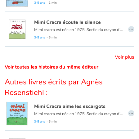
3-5 ans
- 1 min
Catalogue anglais
Mimi Cracra écoute le silence
…
Mimi cracra est née en 1975. Sortie du crayon d’Agnès Rosenstiehl pour le magazine “Pomme d’api”, cette petite fille aux joues roses et cheveux bruns à laquelle il est facile de s’identifier nous entraîne avec humour dans ses aventures quotidiennes.
3-5 ans
- 5 min
Contraste +
Voir plus
Aide
Voir toutes les histoires du même éditeur
Accueil
Autres livres écrits par Agnès
Famille
Rosenstiehl :
Écoles
Mimi Cracra aime les escargots
…
Mimi cracra est née en 1975. Sortie du crayon d’Agnès Rosenstiehl pour le magazine “Pomme d’api”, cette petite fille aux joues roses et cheveux bruns à laquelle il est facile de s’identifier nous entraîne avec humour dans ses aventures quotidiennes.
Médiathèques
3-5 ans
- 5 min
Vidéos & Tutoriaux