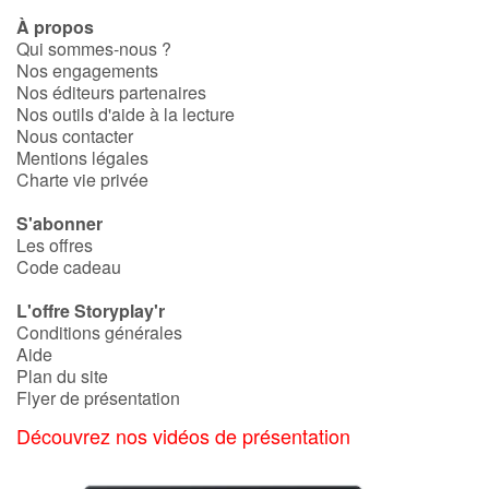
À propos
Qui sommes-nous ?
Blog
Nos engagements
Nos éditeurs partenaires
Nos outils d'aide à la lecture
Actualités
Nous contacter
Mentions légales
Par thématique
Charte vie privée
Rencontres et témoignages
S'abonner
Les offres
Code cadeau
Contes d'ici et d'ailleurs
L'offre Storyplay'r
Autour de la lecture
Conditions générales
Aide
Plan du site
Apprendre à lire
Flyer de présentation
Découvrez nos vidéos de présentation
Livre audio
Activités et ateliers