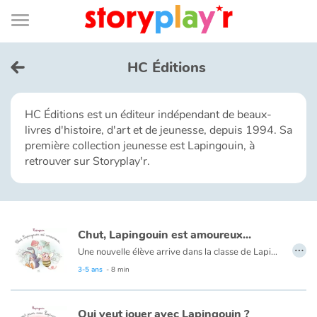
Connexion
Menu
Contenu
Recherche
Bibliothèque
Bas
de
page
Menu
➜
EN
HC Éditions
Je me connecte
HC Éditions est un éditeur indépendant de beaux-
livres d'histoire, d'art et de jeunesse, depuis 1994. Sa
Tester gratuitement
première collection jeunesse est Lapingouin, à
retrouver sur Storyplay'r.
Bibliothèque
Prix
Chut, Lapingouin est amoureux...
…
Une nouvelle élève arrive dans la classe de Lapingouin. Chabeille n’est pas une fille comme les autres et Lapingouin ne sait pas comment se comporter avec elle. Ne le répétez pas, mais il est amoureux…
Accueil
3-5 ans
- 8 min
Contes d'ici et d'ailleurs
Qui veut jouer avec Lapingouin ?