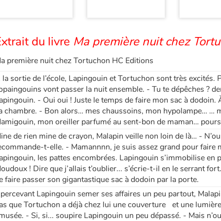
xtrait du livre
Ma première nuit chez Tortu
a première nuit chez Tortuchon HC Editions
 la sortie de l’école, Lapingouin et Tortuchon sont très excités. 
opaingouins vont passer la nuit ensemble. - Tu te dépêches ? d
apingouin. - Oui oui ! Juste le temps de faire mon sac à dodoin.
a chambre. - Bon alors… mes chaussoins, mon hypolampe… … ma 
amigouin, mon oreiller parfumé au sent-bon de maman… poursuit
ine de rien mine de crayon, Malapin veille non loin de là… - N’oub
ecommande-t-elle. - Mamannnn, je suis assez grand pour faire mo
apingouin, les pattes encombrées. Lapingouin s’immobilise en p
oudoux ! Dire que j’allais t’oublier... s’écrie-t-il en le serrant fort
e faire passer son gigantastique sac à dodoin par la porte.
percevant Lapingouin semer ses affaires un peu partout, Malapin
as que Tortuchon a déjà chez lui une couverture et une lumière
musée. - Si, si... soupire Lapingouin un peu dépassé. - Mais n’oub