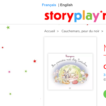
Connexion
Menu
Contenu
Recherche
Bibliothèque
Bas
Français
| English
de
page
Accueil
> Cauchemars, peur du noir
> Ma
3