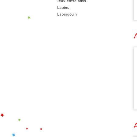
Jeux entre amis
Lapins
Lapingouin
A
A