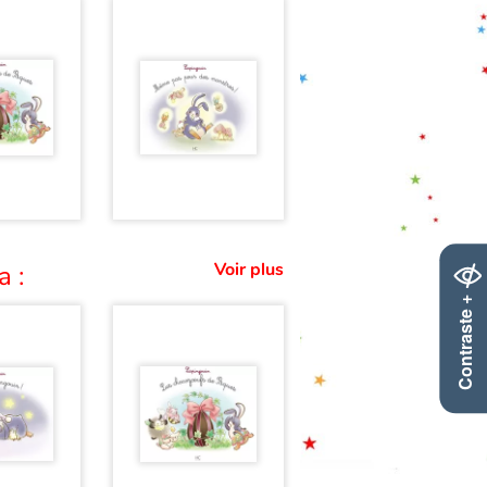
Voir plus
a :
Contraste +