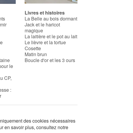
Livres et histoires
nts
La Belle au bois dormant
rmir
Jack et le haricot
magique
La laitière et le pot au lait
se
Le lièvre et la tortue
Cosette
Matin brun
taine
Boucle d'or et les 3 ours
pour le
au CP,
esse :
r
s uniquement des cookies nécessaires
ur en savoir plus, consultez notre