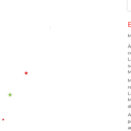
E
M
À
c
L
s
M
M
r
L
M
d
A
p
a