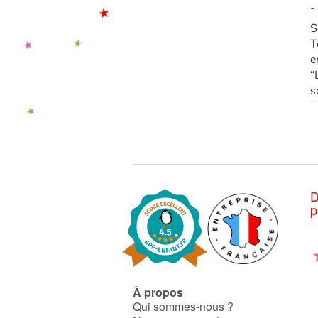
-
S
T
e
“
s
D
p
À propos
Qui sommes-nous ?