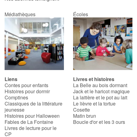
Médiathèques
Écoles
Apprendre les langues
Dyslexie, troubles de la lecture
Nos listes de lecture
Les plus lus
Coups de coeur
Liens
Livres et histoires
Contes pour enfants
La Belle au bois dormant
Histoires pour dormir
Jack et le haricot magique
Comptines
La laitière et le pot au lait
Classiques de la littérature
Le lièvre et la tortue
jeunesse
Cosette
Histoires pour Halloween
Matin brun
Fables de La Fontaine
Boucle d'or et les 3 ours
Livres de lecture pour le
CP