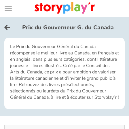
Connexion
Menu
Contenu
Recherche
Bibliothèque
Bas
de
page
Menu
➜
EN
Prix du Gouverneur G. du Canada
Je me connecte
Le Prix du Gouverneur Général du Canada
récompense le meilleur livre au Canada, en français et
Tester gratuitement
en anglais, dans plusieurs catégories, dont littérature
jeunesse – livres illustrés. Créé par le Conseil des
Bibliothèque
Arts du Canada, ce prix a pour ambition de valoriser
la littérature canadienne et d’inviter le grand public à
lire. Retrouvez des livres présélectionnés,
Prix
sélectionnés ou lauréats du Prix du Gouverneur
Général du Canada, à lire et à écouter sur Storyplay’r !
Accueil
Contes d'ici et d'ailleurs