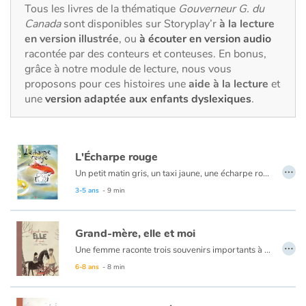
Fable, mythe, littérature et poésie
Tous les livres de la thématique
Gouverneur G. du
Canada
sont disponibles sur Storyplay’r
à la lecture
en version illustrée
, ou
à écouter en version audio
Princesses et princes, rois, reines et dragons
racontée par des conteurs et conteuses. En bonus,
grâce à notre module de lecture, nous vous
Ogres, monstres et sorcières
proposons pour ces histoires une
aide à la lecture
et
une
version adaptée aux enfants dyslexiques
.
Héroïnes et héros
Écologie, nature, saisons
L'Écharpe rouge
…
Un petit matin gris, un taxi jaune, une écharpe rouge. Et le cirque commence...
Les animaux
Laissez-vous porter par la beauté des images qui racontent, sans mots, l’aventure d’un chauffeur de taxi qui tente de rattraper un client qui vient d’oublier son écharpe. Les images colorées et dynamiques nous transportent dans cette course folle à travers les numéros des artistes d’un cirque. L’album saura charmer les petits et les grands qui retourneront en enfance l’espace d’un instant. Un moment magique à partager avec son enfant, sans un mot, en toute tranquillité.
3-5 ans
- 9 min
Voyage, épopée, enquête, aventure
Grand-mère, elle et moi
Autour du monde
…
Une femme raconte trois souvenirs importants à propos de sa grand-mère et de la jument de celle-ci. Des souvenirs empreints de nostalgie, de joie, d'émerveillement et d'espoir. Une histoire pleine de moments tendres.
6-8 ans
- 8 min
Apprentissage