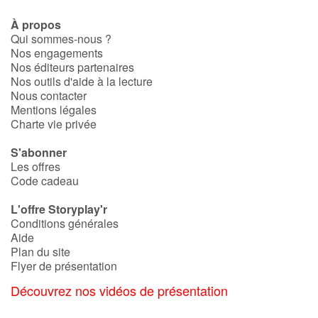
À propos
Catalogue anglais
Qui sommes-nous ?
Nos engagements
Nos éditeurs partenaires
Nos outils d'aide à la lecture
Contraste +
Nous contacter
Mentions légales
Charte vie privée
Aide
S'abonner
Accueil
Les offres
Code cadeau
Famille
L'offre Storyplay'r
Conditions générales
Écoles
Aide
Plan du site
Flyer de présentation
Médiathèques
Découvrez nos vidéos de présentation
Vidéos & Tutoriaux