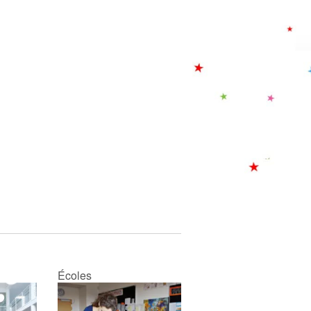
? Un lâche qui obéit même s’il
désapprouve ? Un éventuel
rugbyman ? Un improbable
footballeur ? Un délateur
responsable d’un abominable
châtiment corporel...
Avec délicatesse et acuité,
Pierre Leterrier met en
scène les affres de la quête
d’identité.
Écoles