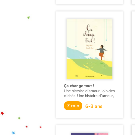
amoureux qui n'est d'autre
que Jean, l'instituteur de sa
fille. Amandine a bien du mal
à accepter l'homosexualité de
son père. Pendant un temps,
son père choisit de rompre sa
relation avec Jean pour ne
pas entraver sa relation avec
sa fille. Mais grâce à ses
copains et à sa mère,
Amandine va finir par
comprendre : «C'est de
l'amour tout ça, juste de
l'amour». Et elle va, à l'aide
de ses copains provoquer
une rencontre entre son père
et Jean pour qu'ils renouent
leur relation.
Ça change tout !
Une histoire d’amour, loin des
clichés. Une histoire d’amour,
tout simplement.
7 min
6-8 ans
Cathy Ytak évoque
l'homosexualité avec douceur
et simplicité.