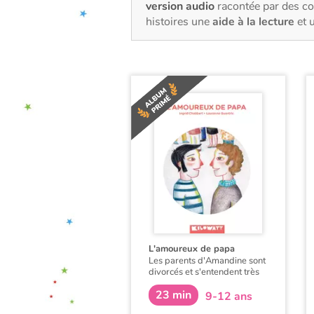
version audio
racontée par des co
histoires une
aide à la lecture
et 
L'amoureux de papa
Les parents d'Amandine sont
divorcés et s'entendent très
bien. Tout est à sa place dans
23 min
la vie de la petite fille. Mais un
9-12 ans
jour son père lui présente son