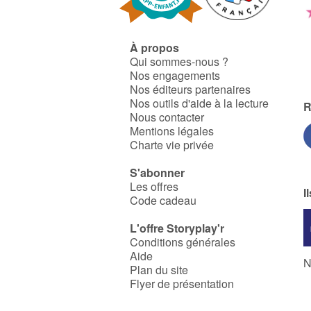
en plus de personnes
parviennent enfin à
s'accepter tel·les qu'iels sont.
Pourtant des obstacles se
À propos
dressent encore dans leur
quête de reconnaissance,
Qui sommes-nous ?
notamment pour l'obtention,
Nos engagements
ou simplement l'application,
Nos éditeurs partenaires
de leurs droits. Quel chemin
Nos outils d'aide à la lecture
reste-il encore à parcourir ?
R
Nous contacter
Mentions légales
Charte vie privée
S'abonner
Les offres
I
Code cadeau
L'offre Storyplay'r
Conditions générales
Aide
N
Plan du site
Flyer de présentation