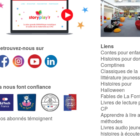
faire triompher la vérité.
Liens
etrouvez-nous sur
Contes pour enfa
Histoires pour do
Comptines
Classiques de la
littérature jeunes
Histoires pour
ls nous font confiance
Halloween
Fables de La Fon
Livres de lecture 
CP
Apprendre à lire 
os abonnés témoignent
méthodes
Livres audio jeun
histoires à écoute