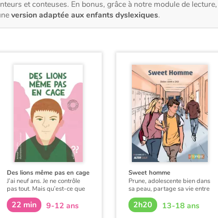
nteurs et conteuses. En bonus, grâce à notre module de lectur
une
version adaptée aux enfants dyslexiques
.
Des lions même pas en cage
Sweet homme
J’ai neuf ans. Je ne contrôle
Prune, adolescente bien dans
pas tout. Mais qu’est-ce que
sa peau, partage sa vie entre
j’y peux moi, si maman est
son lycée, ses copains du club
22 min
2h20
tombée amoureuse d’une fille
vidéo, ses parents écolos... et
9-12 ans
13-18 ans
qui s’appelle Christelle ? »
Axel. Jusqu’au jour où elle