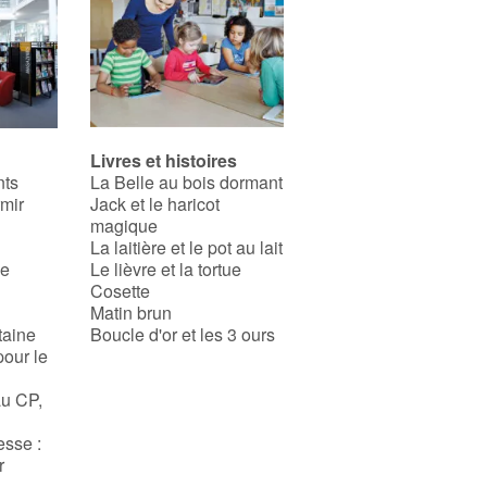
Livres et histoires
nts
La Belle au bois dormant
rmir
Jack et le haricot
magique
La laitière et le pot au lait
se
Le lièvre et la tortue
Cosette
Matin brun
taine
Boucle d'or et les 3 ours
pour le
au CP,
esse :
r