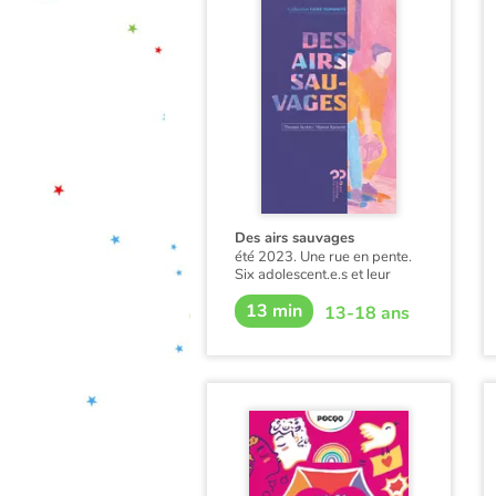
Des airs sauvages
été 2023. Une rue en pente.
Six adolescent.e.s et leur
passion du skate, un
13 min
spectacle simple de la vie,
13-18 ans
souriante et désinvolte.
Jusqu'à ce jour où...