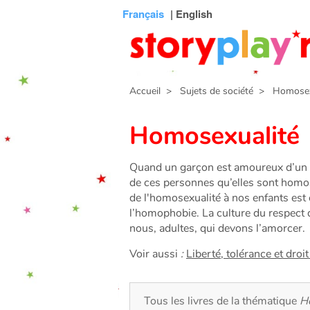
Connexion
Menu
Contenu
Recherche
Bibliothèque
Bas
Français
| English
de
page
Accueil
> Sujets de société
> Homosexu
Homosexualité
Quand un garçon est amoureux d’un aut
de ces personnes qu’elles sont homo
de l'homosexualité à nos enfants est 
l’homophobie. La culture du respect de 
nous, adultes, qui devons l’amorcer.
Voir aussi
:
Liberté, tolérance et droit
Tous les livres de la thématique
H