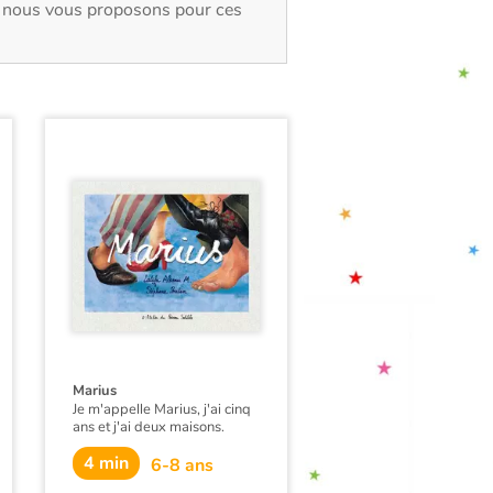
e, nous vous proposons pour ces
Marius
Je m'appelle Marius, j'ai cinq
ans et j'ai deux maisons.
Maintenant maman a un
4 min
nouvel amoureux. Mon papa
6-8 ans
aussi a un nouvel amoureux.