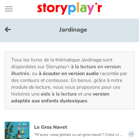
Connexion
Menu
Contenu
Recherche
Bibliothèque
Bas
de
page
Menu
➜
EN
Jardinage
Je me connecte
Tester gratuitement
Tous les livres de la thématique
Jardinage
sont
disponibles sur Storyplay’r
à la lecture en version
illustrée
, ou
à écouter en version audio
racontée par
Bibliothèque
des conteurs et conteuses. En bonus, grâce à notre
module de lecture, nous vous proposons pour ces
histoires une
aide à la lecture
et une
version
Prix
adaptée aux enfants dyslexiques
.
Accueil
Le Gros Navet
Contes d'ici et d'ailleurs
…
"N’avez-vous jamais vu un gros navet ? Celui-ci était aussi gros qu’un popotin d’hippopotame.