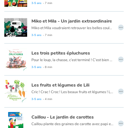
Les étapes clés de l’entretien d’un jardin à la portée des tout-petits.
3-5 ans
- 7 min
Apprendre les langues
Miko et Mila - Un jardin extraordinaire
…
Dyslexie, troubles de la lecture
Miko et Mila voudraient retrouver les belles couleurs de leur jardin. Ni une, ni deux, ils partent à l'aventure pour découvrir comment remédier au problème. La solution ? Le débarrasser des ribambelles de conserves, papiers tout chiffonnés, verres cassés empilés jonchés sur le sol... À chaque déchet sa poubelle, les déchets végétaux deviennent du compost et la magie opère !
3-5 ans
- 7 min
Nos listes de lecture
Les trois petites épluchures
Les plus lus
…
Pour le loup, la chasse, c’est terminé ! C’est bien plus simple d’aller chercher des légumes au marché. Sa petite louve boude devant son assiette et depuis un moment, elle jette ses restes par la fenêtre… Avec cette terre bien fertile, de beaux concombres et tomates ont poussé. Quel potager ! Les Trois Petits Cochons sont bien intrigués !
3-5 ans
- 8 min
Coups de coeur
Les fruits et légumes de Lili
…
Cric ! Crac ! Croc ! Les beaux fruits et légumes ! Lili la souris et son ami Henri cultivent leur potager et se régalent dans leur verger. Prêts pour la cueillette ? À chaque mois ses fruits et légumes de saison.
3-5 ans
- 4 min
Caillou - Le jardin de carottes
…
Caillou plante des graines de carotte avec papi et découvre qu'il aime faire pousser ses propres légumes.