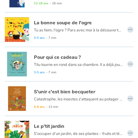
rue avec, pour seul lien avec sa vie d’avant, un petit rosier blanc…
13-18 ans
- 16 min
Blog
La bonne soupe de l'ogre
…
Tu as faim, l'ogre ? Pars avec moi à la découverte des légumes du potager. On va cuisiner une bonne soupe ! Troisième aventure de l'ogre et de son amie Margotte, après "L'ogre, Margotte et la galette" et "Le carnaval de l'ogre".
Actualités
3-5 ans
- 7 min
Par thématique
Pour qui ce cadeau ?
…
Rencontres et témoignages
Tilu tourne en rond dans sa chambre. Il a déjà joué avec tous ses jouets. Sans bruit, il sort dans la forêt. Ho, c’est quoi ce paquet rouge accroché en haut d’un arbre ?
Cet album, première collaboration de Fanny Joly et Armelle Modéré, est une ode à la nature et à l’écologie, toute en douceur et en sourire.
3-5 ans
- 7 min
Contes d'ici et d'ailleurs
S'unir c'est bien becqueter
Autour de la lecture
…
Catastrophe, les insectes s'attaquent au potager du poulailler ! Pas de panique, Marcel le coq a une idée de génie : il asperge tout d'anti-mouche... et tombe immédiatement malade après avoir mangé une salade. Les poules sont unanimes, il faut trouver une autre solution pour protéger les plantations. Mais entre plantivores et bestiolivores, pas facile de se mettre d'accord !
Apprendre à lire
6-8 ans
- 13 min
Livre audio
Le p'tit jardin
…
S’occuper d’un jardin, de ses plantes – fruits et légumes – c’est irriguer, retourner la terre, semer, ajouter de l’engrais, attendre, arroser, utiliser les bons outils, arracher les mauvaises herbes, se débarrasser des limaces... et quand les fruits et légumes sont mûrs à point, les cueillir et se régaler !
Activités et ateliers