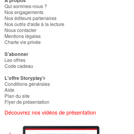
À propos
Art, espace, activité
Qui sommes-nous ?
Nos engagements
Documentaires
Nos éditeurs partenaires
Nos outils d'aide à la lecture
Nous contacter
En famille
Mentions légales
Charte vie privée
Quotidien et loisirs
S'abonner
À l'école
Les offres
Code cadeau
Fêtes et évènements
L'offre Storyplay'r
Conditions générales
Amour et amitié
Aide
Plan du site
Flyer de présentation
Sujets de société
Découvrez nos vidéos de présentation
Émotions et sentiments
Formats et illustrations