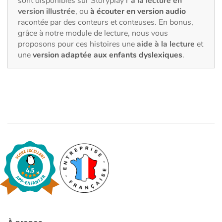
sont disponibles sur Storyplay’r
à la lecture en
Fable, mythe, littérature et poésie
version illustrée
, ou
à écouter en version audio
racontée par des conteurs et conteuses. En bonus,
Princesses et princes, rois, reines et dragons
grâce à notre module de lecture, nous vous
proposons pour ces histoires une
aide à la lecture
et
Ogres, monstres et sorcières
une
version adaptée aux enfants dyslexiques
.
Héroïnes et héros
Écologie, nature, saisons
Les animaux
Voyage, épopée, enquête, aventure
Autour du monde
Apprentissage