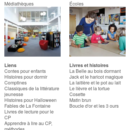
Médiathèques
Écoles
Blog
Actualités
Par thématique
Rencontres et témoignages
Liens
Livres et histoires
Contes pour enfants
La Belle au bois dormant
Contes d'ici et d'ailleurs
Histoires pour dormir
Jack et le haricot magique
Comptines
La laitière et le pot au lait
Autour de la lecture
Classiques de la littérature
Le lièvre et la tortue
jeunesse
Cosette
Histoires pour Halloween
Matin brun
Apprendre à lire
Fables de La Fontaine
Boucle d'or et les 3 ours
Livres de lecture pour le
Livre audio
CP
Apprendre à lire au CP,
méthodes
Activités et ateliers