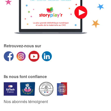
Catalogue anglais
Contraste +
Retrouvez-nous sur
Aide
Accueil
Famille
Ils nous font confiance
Écoles
Médiathèques
Nos abonnés témoignent
Vidéos & Tutoriaux