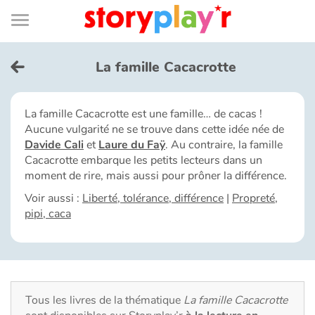
Connexion
Menu
Contenu
Recherche
Bibliothèque
Bas
de
page
Menu
➜
EN
La famille Cacacrotte
Je me connecte
La famille Cacacrotte est une famille… de cacas !
Aucune vulgarité ne se trouve dans cette idée née de
Tester gratuitement
Davide Cali
et
Laure du Faÿ
. Au contraire, la famille
Cacacrotte embarque les petits lecteurs dans un
Bibliothèque
moment de rire, mais aussi pour prôner la différence.
Voir aussi :
Liberté, tolérance, différence
|
Propreté,
pipi, caca
Prix
Accueil
Contes d'ici et d'ailleurs
Tous les livres de la thématique
La famille Cacacrotte