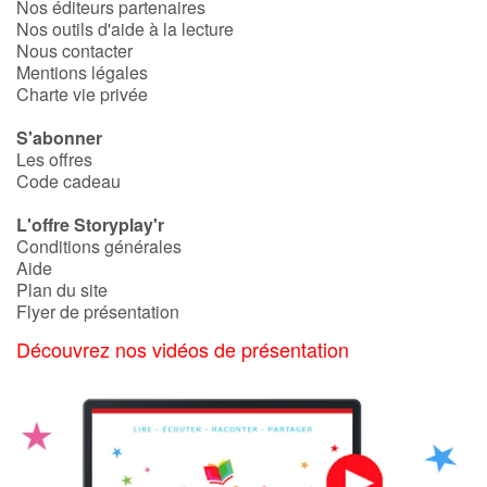
Nos éditeurs partenaires
Nos outils d'aide à la lecture
Catalogue anglais
Nous contacter
Mentions légales
Charte vie privée
S'abonner
Contraste +
Les offres
Code cadeau
Aide
L'offre Storyplay'r
Conditions générales
Accueil
Aide
Plan du site
Famille
Flyer de présentation
Découvrez nos vidéos de présentation
Écoles
Médiathèques
Vidéos & Tutoriaux