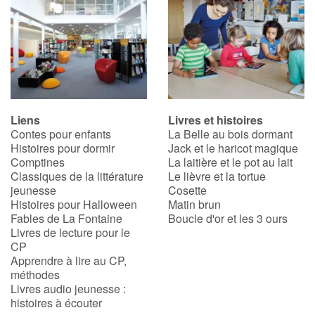
Apprendre les langues
Dyslexie, troubles de la lecture
Nos listes de lecture
Liens
Livres et histoires
Contes pour enfants
La Belle au bois dormant
Les plus lus
Histoires pour dormir
Jack et le haricot magique
Comptines
La laitière et le pot au lait
Coups de coeur
Classiques de la littérature
Le lièvre et la tortue
jeunesse
Cosette
Histoires pour Halloween
Matin brun
Fables de La Fontaine
Boucle d'or et les 3 ours
Livres de lecture pour le
CP
Apprendre à lire au CP,
méthodes
Livres audio jeunesse :
histoires à écouter