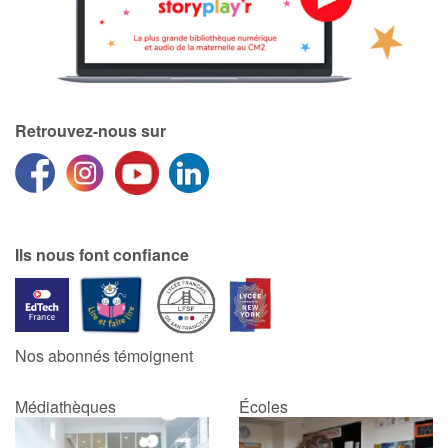
Blog
Actualités
Retrouvez-nous sur
Par thématique
Rencontres et témoignages
Contes d'ici et d'ailleurs
Ils nous font confiance
Autour de la lecture
Apprendre à lire
Nos abonnés témoignent
Livre audio
Médiathèques
Écoles
Activités et ateliers