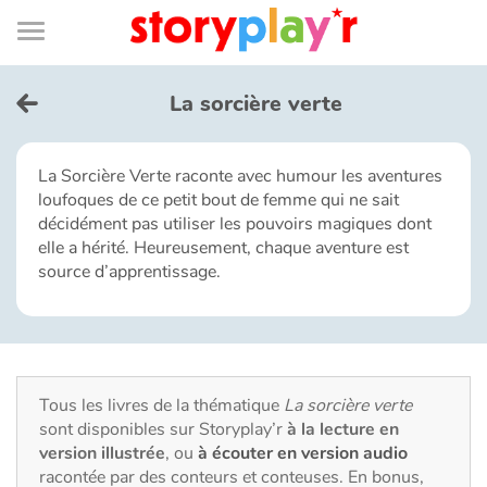
Connexion
Menu
Contenu
Recherche
Bibliothèque
Bas
de
page
Menu
➜
EN
La sorcière verte
Je me connecte
La Sorcière Verte raconte avec humour les aventures
loufoques de ce petit bout de femme qui ne sait
Tester gratuitement
décidément pas utiliser les pouvoirs magiques dont
elle a hérité. Heureusement, chaque aventure est
Bibliothèque
source d’apprentissage.
Prix
Accueil
Tous les livres de la thématique
La sorcière verte
sont disponibles sur Storyplay’r
à la lecture en
Contes d'ici et d'ailleurs
version illustrée
, ou
à écouter en version audio
racontée par des conteurs et conteuses. En bonus,