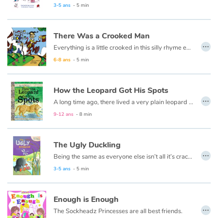
Fable, mythe, littérature et poésie
3-5 ans
- 5 min
Princesses et princes, rois, reines et dragons
There Was a Crooked Man
…
Everything is a little crooked in this silly rhyme everyone loves to recite.
Ogres, monstres et sorcières
6-8 ans
- 5 min
Héroïnes et héros
How the Leopard Got His Spots
…
Écologie, nature, saisons
A long time ago, there lived a very plain leopard named Henry. Henry didn’t have any spots, but that was normal back then since the other animals were plain as well.
9-12 ans
- 8 min
Les animaux
The Ugly Duckling
Voyage, épopée, enquête, aventure
…
Being the same as everyone else isn’t all it’s cracked up to be. In the far back corner of a big barn on a small farm that is just on the other side of a hill, a bird was born to a family of ducks. Her name was Lucy. Lucy didn’t look quite like the others. This is her story...
3-5 ans
- 5 min
Autour du monde
Apprentissage
Enough is Enough
…
The Sockheadz Princesses are all best friends.