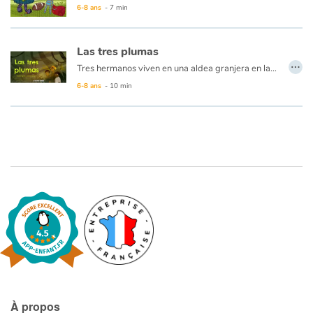
6-8 ans
- 7 min
Catalogue anglais
Las tres plumas
…
Tres hermanos viven en una aldea granjera en las montañas de la India. Un día, deciden ir a buscar fortuna, con la ayuda de un hombre sabio. Él les ofrece a cada uno una pluma, que los ayudará a encontrar lo que tan profundamente anhelan...
6-8 ans
- 10 min
Contraste +
Aide
Accueil
Famille
Écoles
Médiathèques
Vidéos & Tutoriaux
À propos