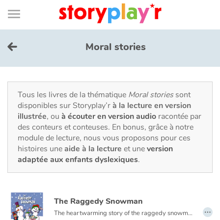
Connexion
Menu
Contenu
Recherche
Bibliothèque
Bas
de
page
Menu
➜
EN
Moral stories
Je me connecte
Tester gratuitement
Tous les livres de la thématique
Moral stories
sont
disponibles sur Storyplay’r
à la lecture en version
illustrée
, ou
à écouter en version audio
racontée par
Bibliothèque
des conteurs et conteuses. En bonus, grâce à notre
module de lecture, nous vous proposons pour ces
histoires une
aide à la lecture
et une
version
Prix
adaptée aux enfants dyslexiques
.
Accueil
The Raggedy Snowman
Contes d'ici et d'ailleurs
…
The heartwarming story of the raggedy snowman is sure to be a family favorite. This holiday season introduce your family to the raggedy snowman. He has an important message to share : "Make the most of each moment, make the most of each day. Love the people around you, and take time to play."