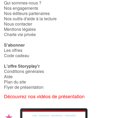
Qui sommes-nous ?
Nos engagements
Nos éditeurs partenaires
Blog
Nos outils d'aide à la lecture
Nous contacter
Actualités
Mentions légales
Charte vie privée
Par thématique
S'abonner
Les offres
Rencontres et témoignages
Code cadeau
L'offre Storyplay'r
Contes d'ici et d'ailleurs
Conditions générales
Aide
Autour de la lecture
Plan du site
Flyer de présentation
Apprendre à lire
Découvrez nos vidéos de présentation
Livre audio
Activités et ateliers