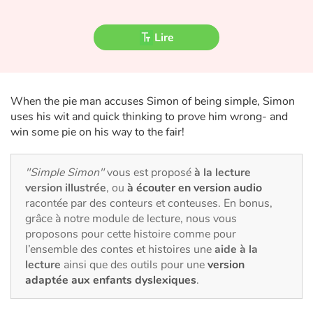
Fable, mythe, littérature et poésie
Lire
Princesses et princes, rois, reines et dragons
Ogres, monstres et sorcières
When the pie man accuses Simon of being simple, Simon
Héroïnes et héros
uses his wit and quick thinking to prove him wrong- and
win some pie on his way to the fair!
Écologie, nature, saisons
"Simple Simon"
vous est proposé
à la lecture
Les animaux
version illustrée
, ou
à écouter en version audio
racontée par des conteurs et conteuses. En bonus,
Voyage, épopée, enquête, aventure
grâce à notre module de lecture, nous vous
proposons pour cette histoire comme pour
Autour du monde
l’ensemble des contes et histoires une
aide à la
lecture
ainsi que des outils pour une
version
adaptée aux enfants dyslexiques
.
Apprentissage