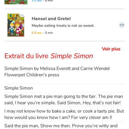
3-5 ans
- 6 min
Apprendre les langues
Hansel and Gretel
…
Maybe eating treats is not so sweet.
Dyslexie, troubles de la lecture
6-8 ans
- 5 min
Nos listes de lecture
Voir plus
Extrait du livre
Simple Simon
Les plus lus
Simple Simon by Melissa Everett and Carrie Wendel
Coups de coeur
Flowerpot Children's press
Simple Simon
Simple Simon met a pie man going to the fair. The pie man
said, I hear you’re simple. Said Simon, Hey, that’s not fair!
I may not know how to bake a cake, or cook a tasty pie. But
how would you know how I am? For very clever am I!
Said the pie man, Show me then. Prove you’re witty and