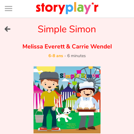
Connexion
Menu
Contenu
Recherche
Bibliothèque
Bas
de
page
Menu
➜
Simple Simon
EN
Je me connecte
Melissa Everett
&
Carrie Wendel
6-8 ans
-
6 minutes
Tester gratuitement
Bibliothèque
Prix
Accueil
Contes d'ici et d'ailleurs