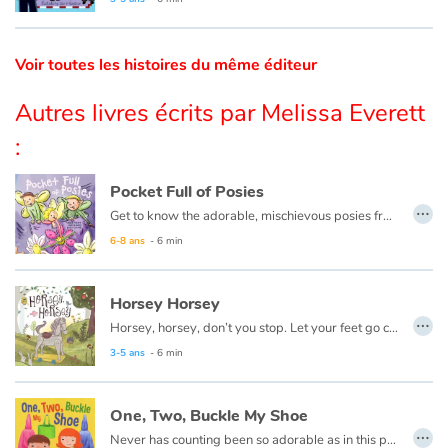
Catalogue anglais
Voir toutes les histoires du même éditeur
Autres livres écrits par Melissa Everett
Contraste +
:
Aide
Pocket Full of Posies
…
Get to know the adorable, mischievous posies from "Ring Around the Rosie" farm in this spin-off from the classic rhyme, and see how the next time something is awry, you just may need to check your pockets!
Accueil
6-8 ans
- 6 min
Famille
Horsey Horsey
…
Horsey, horsey, don’t you stop. Let your feet go clippety clop.
Écoles
3-5 ans
- 6 min
Médiathèques
One, Two, Buckle My Shoe
Vidéos & Tutoriaux
…
Never has counting been so adorable as in this playfully illustrated One, Two, Buckle My Shoe. Join friends as they laugh and frolic, while learning to count things around them as they head outside to play!