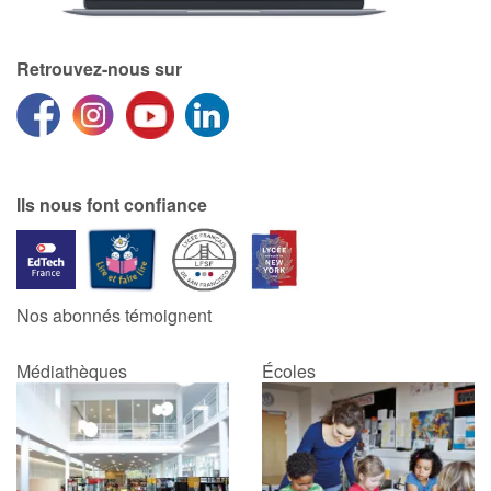
Apprendre les langues
Retrouvez-nous sur
Dyslexie, troubles de la lecture
Nos listes de lecture
Ils nous font confiance
Les plus lus
Coups de coeur
Nos abonnés témoignent
Médiathèques
Écoles