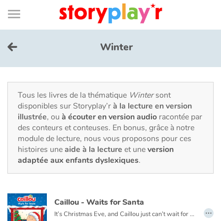
Connexion
Menu
Contenu
Recherche
Bibliothèque
Bas
de
page
Menu
➜
EN
Winter
Je me connecte
Tester gratuitement
Tous les livres de la thématique
Winter
sont
disponibles sur Storyplay’r
à la lecture en version
illustrée
, ou
à écouter en version audio
racontée par
Bibliothèque
des conteurs et conteuses. En bonus, grâce à notre
module de lecture, nous vous proposons pour ces
histoires une
aide à la lecture
et une
version
Prix
adaptée aux enfants dyslexiques
.
Accueil
Caillou - Waits for Santa
Contes d'ici et d'ailleurs
…
It’s Christmas Eve, and Caillou just can’t wait for night time. He plans to stay up all night to see Santa, but he finds this a lot harder than he thought it would be.