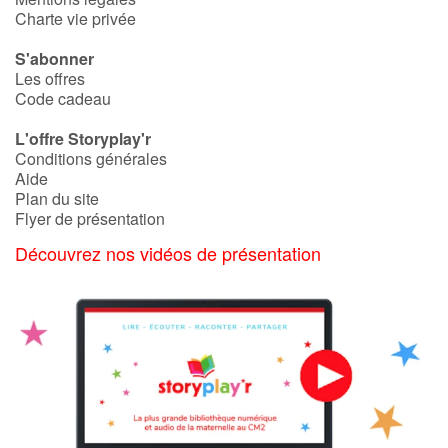
Charte vie privée
Blog
S'abonner
Les offres
Code cadeau
Actualités
L'offre Storyplay'r
Par thématique
Conditions générales
Aide
Plan du site
Rencontres et témoignages
Flyer de présentation
Découvrez nos vidéos de présentation
Contes d'ici et d'ailleurs
Autour de la lecture
Apprendre à lire
Livre audio
Activités et ateliers