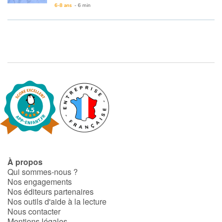
6-8 ans
- 6 min
This book is available in French:
36 - Moko : Le rideau blanc
Catalogue anglais
Contraste +
Aide
Accueil
Famille
À propos
Écoles
Qui sommes-nous ?
Nos engagements
Médiathèques
Nos éditeurs partenaires
Nos outils d'aide à la lecture
Nous contacter
Vidéos & Tutoriaux
Mentions légales