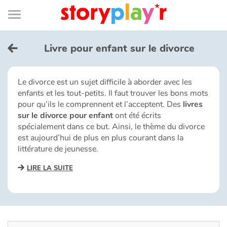
Connexion
Menu
Contenu
Recherche
Bibliothèque
Bas
de
page
Menu
➜
EN
Livre pour enfant sur le divorce
Je me connecte
Le divorce est un sujet difficile à aborder avec les
enfants et les tout-petits. Il faut trouver les bons mots
Tester gratuitement
pour qu’ils le comprennent et l’acceptent. Des
livres
sur le divorce pour enfant
ont été écrits
Bibliothèque
spécialement dans ce but. Ainsi, le thème du divorce
est aujourd’hui de plus en plus courant dans la
littérature de jeunesse.
Prix
LIRE LA SUITE
Accueil
Contes d'ici et d'ailleurs