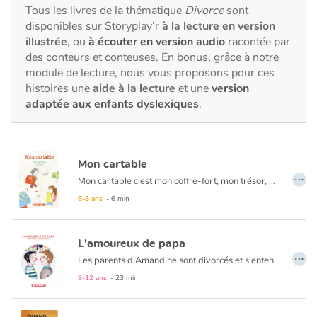
Fable, mythe, littérature et poésie
Tous les livres de la thématique
Divorce
sont
disponibles sur Storyplay’r
à la lecture en version
illustrée
, ou
à écouter en version audio
racontée par
Princesses et princes, rois, reines et dragons
des conteurs et conteuses. En bonus, grâce à notre
module de lecture, nous vous proposons pour ces
Ogres, monstres et sorcières
histoires une
aide à la lecture
et une
version
adaptée aux enfants dyslexiques
.
Héroïnes et héros
Écologie, nature, saisons
Mon cartable
…
Les animaux
Mon cartable c’est mon coffre-fort, mon trésor, mon territoire. Au milieu des cahiers, des livres et une trousse, il y a des trucs, des choses, des bouts de chez moi, l’odeur de la cour et les petits mots de Louna. Mais depuis le jour de la Grosse Dispute, tout est différent. Un texte délicat pour aborder le divorce dans la vie quotidienne d’un enfant.
6-8 ans
- 6 min
Voyage, épopée, enquête, aventure
L'amoureux de papa
Autour du monde
…
Les parents d'Amandine sont divorcés et s'entendent très bien. Tout est à sa place dans la vie de la petite fille. Mais un jour son père lui présente son amoureux qui n'est d'autre que Jean, l'instituteur de sa fille. Amandine a bien du mal à accepter l'homosexualité de son père. Pendant un temps, son père choisit de rompre sa relation avec Jean pour ne pas entraver sa relation avec sa fille. Mais grâce à ses copains et à sa mère, Amandine va finir par comprendre : «C'est de l'amour tout ça, juste de l'amour». Et elle va, à l'aide de ses copains provoquer une rencontre entre son père et Jean pour qu'ils renouent leur relation.
9-12 ans
- 23 min
Apprentissage