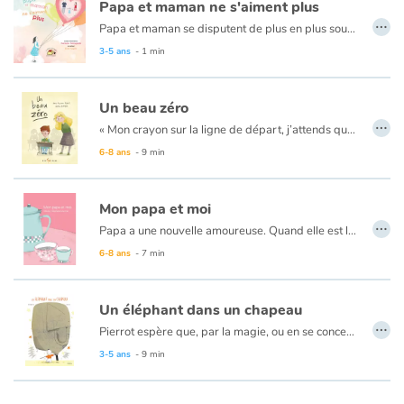
Papa et maman ne s'aiment plus
…
Papa et maman se disputent de plus en plus souvent. Quand ils me disent qu'ils ne s'aiment plus et qu'ils souhaitent vivre dans des maisons séparées, je sais que ma vie va changer. Rien ne sera plus comme avant. Cet album permet de traiter un sujet sensible et de répondre au questionnement et aux peurs des enfants qui vivent cette situation difficile.
Blog
3-5 ans
- 1 min
Actualités
Un beau zéro
…
« Mon crayon sur la ligne de départ, j’attends que madame Claire nous donne le sujet du texte à rédiger. J’aime jouer avec les mots ! Et avec un grand sourire, elle nous demande de raconter nos vacances de Noël. Je reste figé, le crayon en panne. Je ne veux pas, je ne peux pas écrire sur ce sujet-là. »
Par thématique
C’est que le pauvre garçon n’a pas vécu les mêmes vacances que ses amis. Ses parents se sont séparés, et il n’a pas envie d’en parler. Tous les autres auront de belles histoires à raconter, et lui, juste une histoire de chicane qui se termine mal. Madame Claire va sûrement lui donner un beau zéro.
6-8 ans
- 9 min
Marie-Francine Hébert nous livre une œuvre sensible à hauteur d’enfant. Un regard sur la tristesse qu’ils peuvent resentir et qu’ils n’osent pas partager. Le tout est mis en images avec tendresse et empathie par Mathieu Lampron qui sait saisir ces petits moments imparfaits qu’un grand nombre d’enfants doivent vivre.
Rencontres et témoignages
Mon papa et moi
…
Contes d'ici et d'ailleurs
Papa a une nouvelle amoureuse. Quand elle est là, Papa n’est plus pareil : on dirait que tout ce qui compte, c’est de lui faire plaisir. Eh bien moi, je n’aime pas lui faire plaisir. On est très bien tous les deux, Papa et moi. Elle n’a pas un autre enfant à qui nouer les lacets ?
6-8 ans
- 7 min
Autour de la lecture
Un éléphant dans un chapeau
Apprendre à lire
…
Pierrot espère que, par la magie, ou en se concentrant très fort, il réussira à faire revenir son père. Il s’entraîne, étape par étape, mais il fait sourire par ses tentatives. Or un jour, en se concentrant pour faire apparaître un éléphant, voilà que surgit un véritable pachyderme !
Cet album traite, avec humour et tendresse de la disparition d’un père. L’absence, le vide sont présents mais sans poids car tout le livre expose la fantaisie, l’espoir du petit garçon, son imaginaire d’enfant et la puissance de sa volonté qui défie le constat rationnel qu’on lui oppose. La magie est évoquée, celle des tours, du merveilleux mais surtout celle de l’espoir d’un enfant plein de ressources. Le petit lecteur suivra le protagoniste dans ses tentatives aussi drôles qu’attachantes et savourera cette ambiguïté de la magie qui laisse place à tous les possibles.
3-5 ans
- 9 min
Livre audio
Activités et ateliers