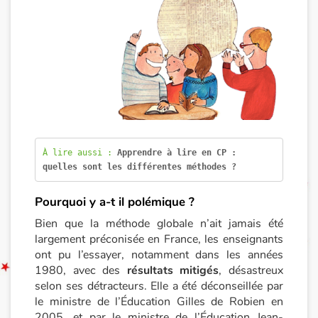
Documentaires
En famille
Quotidien et loisirs
À l'école
À lire aussi : 
Apprendre à lire en CP : 
Fêtes et évènements
quelles sont les différentes méthodes ?
Pourquoi y a-t il polémique ?
Amour et amitié
Bien que la méthode globale n’ait jamais été
Sujets de société
largement préconisée en France, les enseignants
ont pu l’essayer, notamment dans les années
1980, avec des
résultats mitigés
, désastreux
Émotions et sentiments
selon ses détracteurs. Elle a été déconseillée par
le ministre de l’Éducation Gilles de Robien en
Formats et illustrations
2005, et par le ministre de l’Éducation Jean-