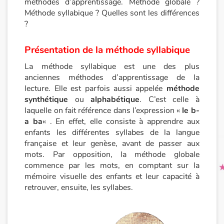
méthodes d’apprentissage. Méthode globale ?
Méthode syllabique ? Quelles sont les différences
Princesses et princes, rois, reines et dragons
?
Ogres, monstres et sorcières
Présentation de la méthode syllabique
La méthode syllabique est une des plus
Héroïnes et héros
anciennes méthodes d’apprentissage de la
lecture. Elle est parfois aussi appelée
méthode
Écologie, nature, saisons
synthétique
ou
alphabétique
. C’est celle à
laquelle on fait référence dans l’expression «
le b-
Les animaux
a ba
« . En effet, elle consiste à apprendre aux
enfants les différentes syllabes de la langue
française et leur genèse, avant de passer aux
Voyage, épopée, enquête, aventure
mots. Par opposition, la méthode globale
commence par les mots, en comptant sur la
Autour du monde
mémoire visuelle des enfants et leur capacité à
retrouver, ensuite, les syllabes.
Apprentissage
Art, espace, activité