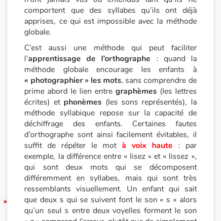
comportent que des syllabes qu’ils ont déjà
apprises, ce qui est impossible avec la méthode
Blog
globale.
Actualités
C’est aussi une méthode qui peut faciliter
l’
apprentissage de l’orthographe
: quand la
Par thématique
méthode globale encourage les enfants à
« photographier » les mots
, sans comprendre de
prime abord le lien entre
graphèmes
(les lettres
Rencontres et témoignages
écrites) et
phonèmes
(les sons représentés), la
méthode syllabique repose sur la capacité de
Contes d'ici et d'ailleurs
déchiffrage des enfants. Certaines fautes
d’orthographe sont ainsi facilement évitables, il
Autour de la lecture
suffit de répéter le mot
à voix haute
: par
exemple, la différence entre « lisez » et « lissez »,
Apprendre à lire
qui sont deux mots qui se décomposent
différemment en syllabes, mais qui sont très
ressemblants visuellement. Un enfant qui sait
Livre audio
que deux s qui se suivent font le son « s » alors
qu’un seul s entre deux voyelles forment le son
Activités et ateliers