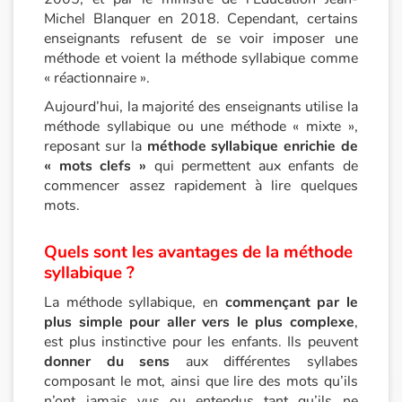
Michel Blanquer en 2018. Cependant, certains
Catalogue anglais
enseignants refusent de se voir imposer une
méthode et voient la méthode syllabique comme
« réactionnaire ».
Contraste +
Aujourd’hui, la majorité des enseignants utilise la
méthode syllabique ou une méthode « mixte »,
reposant sur la
méthode syllabique enrichie de
Aide
« mots clefs »
qui permettent aux enfants de
commencer assez rapidement à lire quelques
Accueil
mots.
Famille
Quels sont les avantages de la méthode
syllabique ?
Écoles
La méthode syllabique, en
commençant par le
plus simple pour aller vers le plus complexe
,
Médiathèques
est plus instinctive pour les enfants. Ils peuvent
donner du sens
aux différentes syllabes
Vidéos & Tutoriaux
composant le mot, ainsi que lire des mots qu’ils
n’ont jamais vus ou entendus tant qu’ils ne