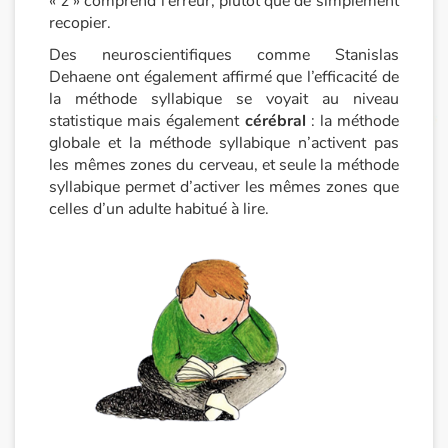
« z » comprend l’erreur, plutôt que de simplement
recopier.
Apprendre les langues
Des neuroscientifiques comme Stanislas
Dehaene ont également affirmé que l’efficacité de
Dyslexie, troubles de la lecture
la méthode syllabique se voyait au niveau
statistique mais également
cérébral
: la méthode
Nos listes de lecture
globale et la méthode syllabique n’activent pas
les mêmes zones du cerveau, et seule la méthode
Les plus lus
syllabique permet d’activer les mêmes zones que
celles d’un adulte habitué à lire.
Coups de coeur