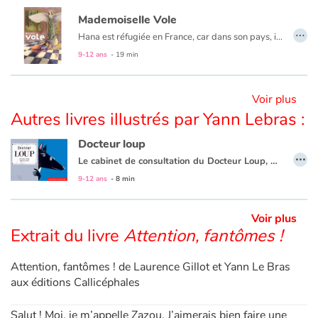
Mademoiselle Vole
…
Hana est réfugiée en France, car dans son pays, il y a la guerre. La nuit, elle dort, avec sa maman, dans un musée, tout près de « Mademoiselle Vole ». Mais ça, il ne faut pas le dire, c'est un secret. Jusqu'au jour où...
Blog
9-12 ans
- 19 min
Actualités
Voir plus
Par thématique
Autres livres illustrés par Yann Lebras :
Rencontres et témoignages
Docteur loup
…
Le cabinet de consultation du Docteur Loup, grand spécialiste des contes, est reconnu pour résoudre les problèmes qui surviennent souvent dans les livres d’histoires. Comment faire face au LOUP !!
Contes d'ici et d'ailleurs
En finir une fois pour toutes avec ce loup qui les empêchent de s’amuser et de profiter de bons moments. Docteur Loup est là pour ça.
9-12 ans
- 8 min
Autour de la lecture
Voir plus
Extrait du livre
Attention, fantômes !
Apprendre à lire
Attention, fantômes ! de Laurence Gillot et Yann Le Bras
aux éditions Callicéphales
Livre audio
Salut ! Moi, je m’appelle Zazou. J’aimerais bien faire une
Activités et ateliers