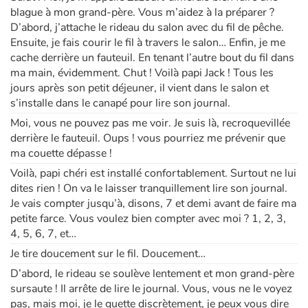
blague à mon grand-père. Vous m’aidez à la préparer ?
D’abord, j’attache le rideau du salon avec du fil de pêche.
Apprendre les langues
Ensuite, je fais courir le fil à travers le salon… Enfin, je me
cache derrière un fauteuil. En tenant l’autre bout du fil dans
Dyslexie, troubles de la lecture
ma main, évidemment. Chut ! Voilà papi Jack ! Tous les
jours après son petit déjeuner, il vient dans le salon et
Nos listes de lecture
s’installe dans le canapé pour lire son journal.
Moi, vous ne pouvez pas me voir. Je suis là, recroquevillée
Les plus lus
derrière le fauteuil. Oups ! vous pourriez me prévenir que
ma couette dépasse !
Coups de coeur
Voilà, papi chéri est installé confortablement. Surtout ne lui
dites rien ! On va le laisser tranquillement lire son journal.
Je vais compter jusqu’à, disons, 7 et demi avant de faire ma
petite farce. Vous voulez bien compter avec moi ? 1, 2, 3,
4, 5, 6, 7, et…
Je tire doucement sur le fil. Doucement…
D’abord, le rideau se soulève lentement et mon grand-père
sursaute ! Il arrête de lire le journal. Vous, vous ne le voyez
pas, mais moi, je le guette discrètement, je peux vous dire