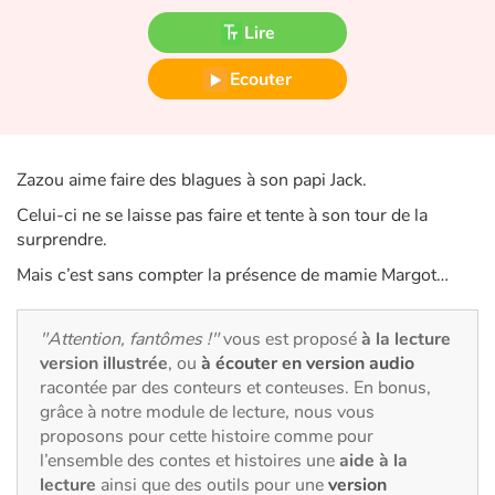
Fable, mythe, littérature et poésie
Lire
Princesses et princes, rois, reines et dragons
Ecouter
Ogres, monstres et sorcières
Héroïnes et héros
Zazou aime faire des blagues à son papi Jack.
Celui-ci ne se laisse pas faire et tente à son tour de la
Écologie, nature, saisons
surprendre.
Mais c’est sans compter la présence de mamie Margot…
Les animaux
Voyage, épopée, enquête, aventure
"Attention, fantômes !"
vous est proposé
à la lecture
version illustrée
, ou
à écouter en version audio
racontée par des conteurs et conteuses. En bonus,
Autour du monde
grâce à notre module de lecture, nous vous
proposons pour cette histoire comme pour
Apprentissage
l’ensemble des contes et histoires une
aide à la
lecture
ainsi que des outils pour une
version