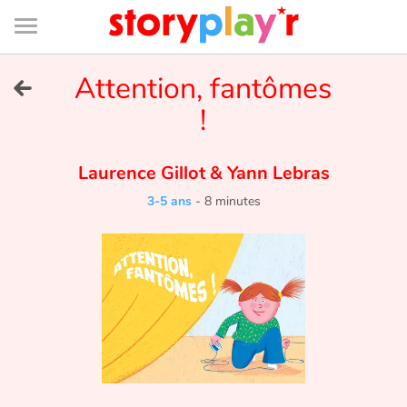
Connexion
Menu
Contenu
Recherche
Bibliothèque
Bas
de
page
Menu
➜
Attention, fantômes
EN
!
Je me connecte
Laurence Gillot
&
Yann Lebras
Tester gratuitement
3-5 ans
-
8 minutes
Bibliothèque
Prix
Accueil
Contes d'ici et d'ailleurs