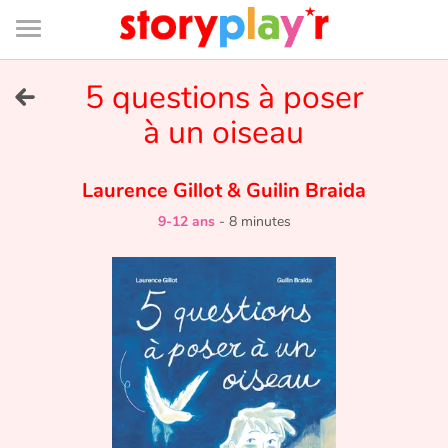
Connexion
Menu
Contenu
Recherche
Bibliothèque
Bas
de
page
Menu
➜
5 questions à poser
EN
à un oiseau
Je me connecte
Laurence Gillot
&
Guilin Braida
Tester gratuitement
9-12 ans
-
8 minutes
Bibliothèque
Prix
Accueil
Contes d'ici et d'ailleurs