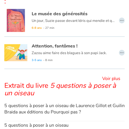
:
Le musée des générosités
Blog
…
Un jour, Suzie passe devant Idris qui mendie et qui a froid. Elle lui donne discrètement son gilet. Bien des années plus tard, Suzie et Idris, grands ados, se retrouveront de manière improbable dans un musée. « Le musée des générosités » met en lumière la puissance de tous ces actes bienveillants, invisibles et gratuits qui, tous les jours, créent de la fraternité. Un petit cahier d’images est placé avant l’épilogue pour que le lecteur « avance seul » dans le temps.
6-8 ans
- 27 min
Actualités
Par thématique
Attention, fantômes !
…
Zazou aime faire des blagues à son papi Jack.
Rencontres et témoignages
Celui-ci ne se laisse pas faire et tente à son tour de la surprendre.
3-5 ans
- 8 min
Mais c’est sans compter la présence de mamie Margot…
Contes d'ici et d'ailleurs
Voir plus
Extrait du livre
5 questions à poser à
Autour de la lecture
un oiseau
Apprendre à lire
5 questions à poser à un oiseau de Laurence Gillot et Guilin
Braida aux éditions du Pourquoi pas ?
Livre audio
5 questions à poser à un oiseau
Activités et ateliers