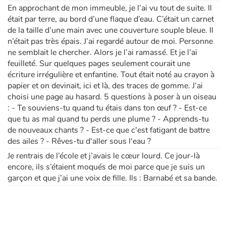
En approchant de mon immeuble, je l’ai vu tout de suite. Il
était par terre, au bord d’une flaque d’eau. C’était un carnet
Apprendre les langues
de la taille d’une main avec une couverture souple bleue. Il
n’était pas très épais. J’ai regardé autour de moi. Personne
Dyslexie, troubles de la lecture
ne semblait le chercher. Alors je l’ai ramassé. Et je l’ai
feuilleté. Sur quelques pages seulement courait une
Nos listes de lecture
écriture irrégulière et enfantine. Tout était noté au crayon à
papier et on devinait, ici et là, des traces de gomme. J’ai
choisi une page au hasard. 5 questions à poser à un oiseau
Les plus lus
: - Te souviens-tu quand tu étais dans ton œuf ? - Est-ce
que tu as mal quand tu perds une plume ? - Apprends-tu
Coups de coeur
de nouveaux chants ? - Est-ce que c'est fatigant de battre
des ailes ? - Rêves-tu d'aller sous l'eau ?
Je rentrais de l’école et j’avais le cœur lourd. Ce jour-là
encore, ils s’étaient moqués de moi parce que je suis un
garçon et que j’ai une voix de fille. Ils : Barnabé et sa bande.