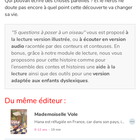
Qui pouvait écrire des choses pareilles ? Et le héros ne
Art, espace, activité
doute pas encore à quel point cette découverte va changer
sa vie.
Documentaires
En famille
"5 questions à poser à un oiseau"
vous est proposé
à
la lecture version illustrée
, ou
à écouter en version
audio
racontée par des conteurs et conteuses. En
Quotidien et loisirs
bonus, grâce à notre module de lecture, nous vous
proposons pour cette histoire comme pour
À l'école
l’ensemble des contes et histoires une
aide à la
lecture
ainsi que des outils pour une
version
Fêtes et évènements
adaptée aux enfants dyslexiques
.
Amour et amitié
Du même éditeur :
Sujets de société
Mademoiselle Vole
…
Hana est réfugiée en France, car dans son pays, il y a la guerre. La nuit, elle dort, avec sa maman, dans un musée, tout près de « Mademoiselle Vole ». Mais ça, il ne faut pas le dire, c'est un secret. Jusqu'au jour où...
Émotions et sentiments
9-12 ans
- 19 min
Formats et illustrations