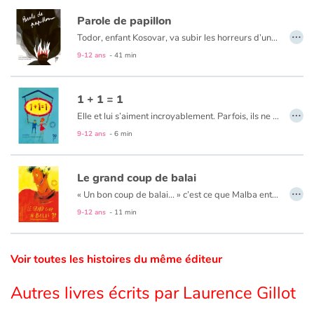
Parole de papillon
…
Catalogue anglais
Todor, enfant Kosovar, va subir les horreurs d’une guerre dont il ne comprend pas les raisons. Sa famille décimée, il s’enfuit vers Mitrovica, à la recherche de son grand frère Milan. Au cours de ce périple, il vivra la richesse de rencontres mais aussi la difficile réalité des camps de réfugiés. Cependant, l’enfant cultivera toujours l’espoir et la volonté de retrouver son pays et ses racines. Comme le papillon blanc, Todor prendra-t-il son envol ?
9-12 ans
- 41 min
Contraste +
1 + 1 = 1
…
Elle et lui s’aiment incroyablement. Parfois, ils ne se comprennent pas. Et pourtant…
Aide
9-12 ans
- 6 min
Accueil
Le grand coup de balai
…
« Un bon coup de balai... » c’est ce que Malba entendait de la part des passants qui passaient devant lui d’un air méprisant. Jusqu’à ce qu’il tombe sur un vrai balai qui allait l’aider à tracer son chemin...
Famille
9-12 ans
- 11 min
Écoles
Voir toutes les histoires du même éditeur
Médiathèques
Autres livres écrits par Laurence Gillot
Vidéos & Tutoriaux