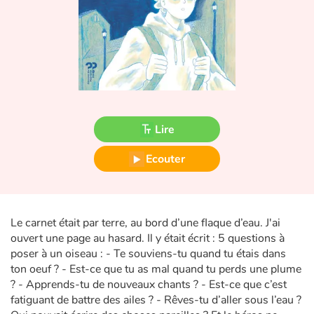
Fable, mythe, littérature et poésie
Princesses et princes, rois, reines et dragons
Ogres, monstres et sorcières
Héroïnes et héros
Lire
Écologie, nature, saisons
Ecouter
Les animaux
Voyage, épopée, enquête, aventure
Le carnet était par terre, au bord d’une flaque d’eau. J'ai
ouvert une page au hasard. Il y était écrit : 5 questions à
Autour du monde
poser à un oiseau : - Te souviens-tu quand tu étais dans
ton oeuf ? - Est-ce que tu as mal quand tu perds une plume
Apprentissage
? - Apprends-tu de nouveaux chants ? - Est-ce que c’est
fatiguant de battre des ailes ? - Rêves-tu d’aller sous l’eau ?