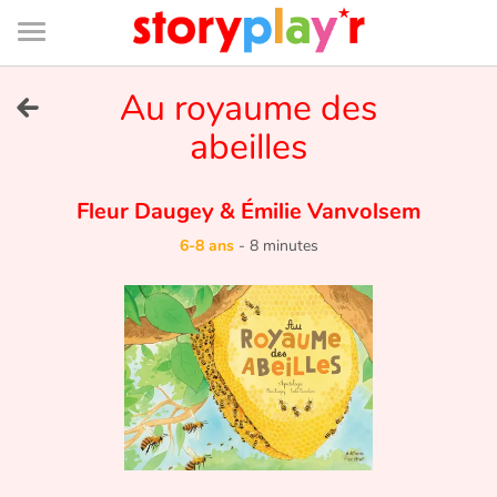
Connexion
Menu
Contenu
Recherche
Bibliothèque
Bas
de
page
Menu
➜
Au royaume des
EN
abeilles
Je me connecte
Fleur Daugey
&
Émilie Vanvolsem
Tester gratuitement
6-8 ans
-
8 minutes
Bibliothèque
Prix
Accueil
Contes d'ici et d'ailleurs