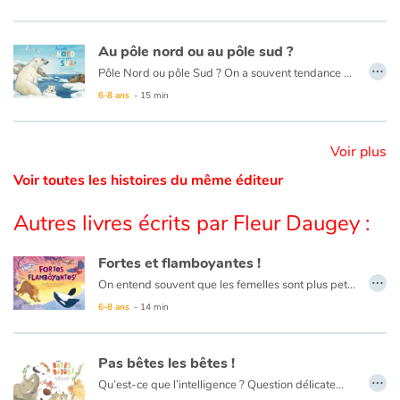
Catalogue anglais
Au pôle nord ou au pôle sud ?
…
Pôle Nord ou pôle Sud ? On a souvent tendance à les confondre. Tous les deux aux extrémités de la Terre, ils sont souvent couverts de glace et leurs noms sont assez similaires : Arctique et Antarctique !
Avec des records de froid, le pôle Sud est pratiquement inhabité. C'est dans les eaux antarctiques que la vie bat son plein !
6-8 ans
- 15 min
Contraste +
Au contraire, le pôle Nord abrite de nombreuses espèces de plantes, d'animaux, d'insectes aussi bien sur terre que dans ses mers. Des humains ont même réussi à s'établir harmonieusement dans cette région glaciale !
Voir plus
Aide
Voir toutes les histoires du même éditeur
Accueil
Autres livres écrits par Fleur Daugey :
Famille
Fortes et flamboyantes !
…
On entend souvent que les femelles sont plus petites, moins aptes à diriger et dépendantes des mâles pour leur survie. Pourtant, le règne animal raconte une toute autre histoire et bouscule ces idées reçues. Chez certaines espèces, elles brillent par leur force, leur ingéniosité et leur autorité. Les femelles autours des palombes et léopards des mers, par exemple, surpassent les mâles en taille ! Et même lorsqu'elles sont plus petites que leurs mâles, les éléphantes guident leurs clans avec sagesse, et les rat-taupes nus s’organisent autour d’une reine, comme les abeilles. Et que dire des lézardes à queue en fouet du Mexique et des tatous à neuf bandes, qui n'ont tout bonnement plus besoin des mâles pour se reproduire ?
Écoles
Cet album met en lumière les héroïnes du règne animal : des figures puissantes, flamboyantes et surprenantes et qui brisent les stéréotypes.
6-8 ans
- 14 min
Médiathèques
Pas bêtes les bêtes !
…
Vidéos & Tutoriaux
Qu’est-ce que l’intelligence ? Question délicate...