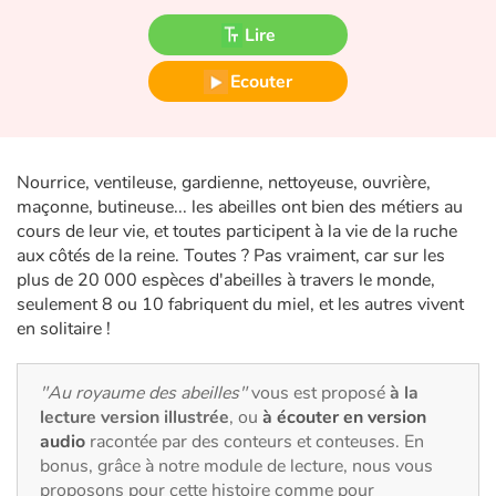
Fable, mythe, littérature et poésie
Lire
Princesses et princes, rois, reines et dragons
Ecouter
Ogres, monstres et sorcières
Héroïnes et héros
Nourrice, ventileuse, gardienne, nettoyeuse, ouvrière,
maçonne, butineuse... les abeilles ont bien des métiers au
Écologie, nature, saisons
cours de leur vie, et toutes participent à la vie de la ruche
aux côtés de la reine. Toutes ? Pas vraiment, car sur les
plus de 20 000 espèces d'abeilles à travers le monde,
Les animaux
seulement 8 ou 10 fabriquent du miel, et les autres vivent
en solitaire !
Voyage, épopée, enquête, aventure
Autour du monde
"Au royaume des abeilles"
vous est proposé
à la
lecture version illustrée
, ou
à écouter en version
audio
racontée par des conteurs et conteuses. En
Apprentissage
bonus, grâce à notre module de lecture, nous vous
proposons pour cette histoire comme pour