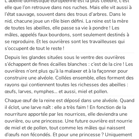
L’abeille domestique européenne est la plus célèbre, c’est
elle que l’on retrouve dans nos ruches. Mais elle vit aussi à
l’état sauvage, souvent dans des trous d’arbres. Dans le
nid, chacune joue un rôle bien défini. La reine est la mère
de toutes les abeilles, elle passe sa vie à pondre ! Les
mâles, appelés faux bourdons, sont seulement destinés à
se reproduire. Et les ouvrières sont les travailleuses qui
s’occupent de tout le reste !
Depuis les glandes situées sous le ventre des ouvrières
s’échappent de fines écailles blanches : c’est de la cire ! Les
ouvrières n’ont plus qu’à la malaxer et à la façonner pour
construire une alvéole. Collées ensemble, elles forment des
rayons qui contiennent toutes les richesses des abeilles :
œufs, larves, nymphes… et aussi, miel et pollen.
Chaque œuf de la reine est déposé dans une alvéole. Quand
il éclot, une larve naît : elle a très faim ! En fonction de la
nourriture apportée par les nourrices, elle deviendra une
ouvrière, ou une princesse. Une future ouvrière est nourrie
de miel et de pollen, tout comme les mâles qui naissent
d’œufs non fécondés. Et pour une princesse ? Uniquement